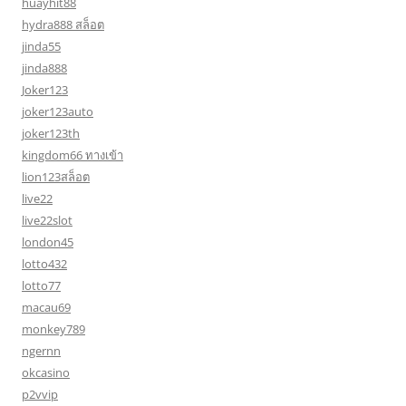
huayhit88
hydra888 สล็อต
jinda55
jinda888
Joker123
joker123auto
joker123th
kingdom66 ทางเข้า
lion123สล็อต
live22
live22slot
london45
lotto432
lotto77
macau69
monkey789
ngernn
okcasino
p2vvip