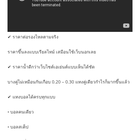
✔ ราคาต่อรองไหลตามจริง
ราคาขึ้นลงแบบเรียลไทม์ เสมือนใช้เว็บนอกเลย
✔ ราคาน้ำดีกว่าเว็บไซต์เอเย่นต์แบบเห็นได้ชัด
บางคู่ไม่เหมือนกันเกือบ 0.20 – 0.30 แทงคู่เดียวกำไรก็มากขึ้นแล้ว
✔ แทงบอลได้ครบทุกแบบ
• บอลคนเดียว
• บอลสเต็ป