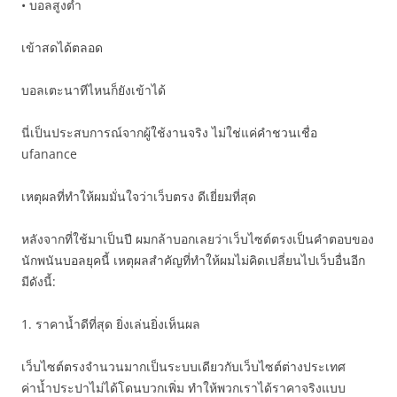
• บอลสูงต่ำ
เข้าสดได้ตลอด
บอลเตะนาทีไหนก็ยังเข้าได้
นี่เป็นประสบการณ์จากผู้ใช้งานจริง ไม่ใช่แค่คำชวนเชื่อ
ufanance
เหตุผลที่ทำให้ผมมั่นใจว่าเว็บตรง ดีเยี่ยมที่สุด
หลังจากที่ใช้มาเป็นปี ผมกล้าบอกเลยว่าเว็บไซต์ตรงเป็นคำตอบของ
นักพนันบอลยุคนี้ เหตุผลสำคัญที่ทำให้ผมไม่คิดเปลี่ยนไปเว็บอื่นอีก
มีดังนี้:
1. ราคาน้ำดีที่สุด ยิ่งเล่นยิ่งเห็นผล
เว็บไซต์ตรงจำนวนมากเป็นระบบเดียวกับเว็บไซต์ต่างประเทศ
ค่าน้ำประปาไม่ได้โดนบวกเพิ่ม ทำให้พวกเราได้ราคาจริงแบบ