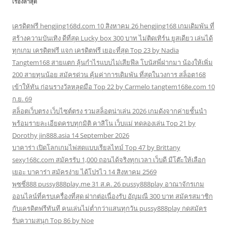
เรื่องล่าสุด
เครดิตฟรี hengjing168d.com 10 สิงหาคม 26 hengjing168 เกมเดิมพัน ที่
สร้างความบันเทิง ดีที่สุด Lucky box 300 บาท ไม่ติดเทิร์น ยูสเดียว เล่นได้
ทุกเกม เครดิตฟรี แจก เครดิตฟรี เยอะที่สุด Top 23 by Nadia
Tangtem168 สายแตก ลุ้นกำไรแบบไม่เสียฟีล โบนัสพี่ฝากมา น้องให้เพิ่ม
200 สายทุนน้อย สมัครด่วน คุ้มค่าการเดิมพัน ที่สุดในวงการ สล็อต168
เข้าให้ทัน ก่อนรางวัลหลุดมือ Top 22 by Carmelo tangtem168e.com 10
ก.ย. 69
สล็อตเว็บตรง เว็บไซต์ตรง รวมสล็อตน่าเล่น 2026 เกมดังจากค่ายชั้นนำ
พร้อมรายละเอียดครบทุกมิติ คาสิโน เว็บแม่ ทดลองเล่น Top 21 by
Dorothy jin888.asia 14 September 2026
บาคาร่า เปิดโลกเกมไพ่สดแบบเรียลไทม์ Top 47 by Brittany
sexy168c.com สมัครรับ 1,000 ถอนได้จริงทุกเวลา เว็บดี มีโต๊ะให้เลือก
เยอะ บาคาร่า สมัครง่าย ได้โปรไว 14 สิงหาคม 2569
พุซซี่888 pussy888play.me 31 ส.ค. 26 pussy888play อาณาจักรเกม
ออนไลน์ที่ครบเครื่องที่สุด ฝากต่อเนื่องรับ อัญมณี 300 บาท สมัครสมาชิก
กับเครดิตฟรีทันที คนเล่นไม่ต่ำกว่าแสนทุกวัน pussy888play กดสมัคร
รับความสนุก Top 86 by Noe