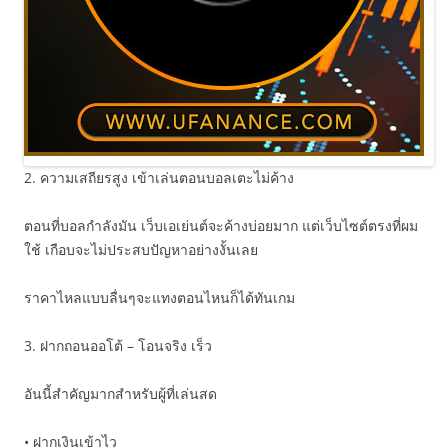
2. ความเสถียรสูง เข้าเล่นตอนบอลเตะไม่ค้าง
ตอนที่บอลกำลังมัน เว็บเอเย่นต์จะค้างบ่อยมาก แต่เว็บไซต์ตรงที่ผม
ใช้ เกือบจะไม่ประสบปัญหาอย่างงั้นเลย
ราคาไหลแบบลื่นๆจะแทงตอนไหนก็ได้ทันเกม
3. ฝากถอนออโต้ – โอนจริง เร็ว
อันนี้สำคัญมากสำหรับผู้ที่เล่นสด
• ฝากเงินเข้าไว