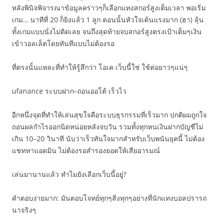
หลังพินิจพิจารณาข้อมูลคร่าวๆก็เลือกแทงสกอร์สูงเต็มเวลา พอเริ่ม
เกม… นาทีที่ 20 ก็ยิงแล้ว 1 ลูก ตอนนั้นหัวใจเต้นแรงมาก (ฮา) ลุ้น
ทั้งเกมแบบนั่งไม่ติดเลย จนถึงสุดท้ายจบสกอร์สูงตรงเป้าเต็มๆเงิน
เข้าวอลเล็ตโดยทันทีแบบไม่ต้องรอ
ที่ตรงนั้นแหละที่ทำให้รู้สึกว่า โอเค เว็บนี้ใช่ ใช้ต่อยาวๆแน่ๆ
ufanance ระบบฝาก–ถอนออโต้ เร็วไว
อีกหนึ่งจุดที่ทำให้เล่นสุขใจคือระบบธุรกรรมที่เร็วมาก ปกติผมถูกใจ
ถอนผลกำไรออกนิดหน่อยหลังจบวัน รวมทั้งทุกหนเงินฝากบัญชีไม่
เกิน 10–20 วินาที นับว่าเร็วทันใจมากสำหรับเว็บพนันยุคนี้ ไม่ต้อง
แชทหาแอดมิน ไม่ต้องรอสำรองยอดให้เสียอารมณ์
เล่นมานานแล้ว ทำไมยังเลือกเว็บนี้อยู่?
คำตอบง่ายมาก: มันตอบโจทย์ทุกๆสิ่งทุกๆอย่างที่นักแทงบอลปรารถ
นาจริงๆ