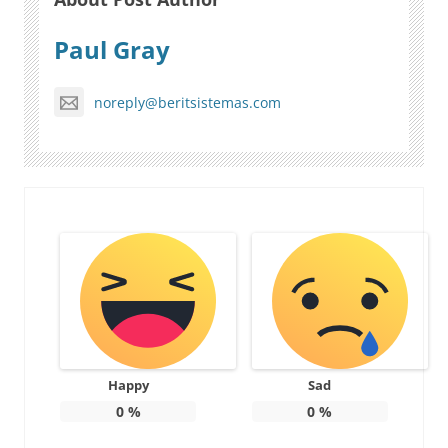
Paul Gray
noreply@beritsistemas.com
Happy
Sad
0
%
0
%