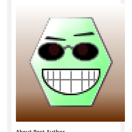
About Post Author