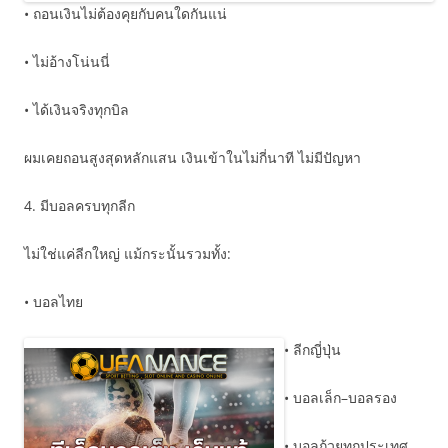
• ถอนเงินไม่ต้องคุยกับคนใดกันแน่
• ไม่อ้างโน่นนี่
• ได้เงินจริงทุกบิล
ผมเคยถอนสูงสุดหลักแสน เงินเข้าในไม่กี่นาที ไม่มีปัญหา
4. มีบอลครบทุกลีก
ไม่ใช่แค่ลีกใหญ่ แม้กระนั้นรวมทั้ง:
• บอลไทย
• ลีกญี่ปุ่น
• บอลเล็ก–บอลรอง
• บอลถ้วยทุกประเทศ