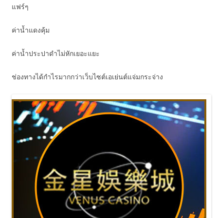
แฟร์ๆ
ค่าน้ำแดงคุ้ม
ค่าน้ำประปาดำไม่หักเยอะแยะ
ช่องทางได้กำไรมากกว่าเว็บไซต์เอเย่นต์แจ่มกระจ่าง