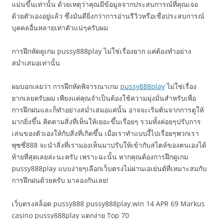
แม่นขึ้นเท่านั้น ด้วยเหตุว่าคุณมีข้อมูลจากประสบการณ์ที่คุณเจอ
ด้วยตัวเองอยู่แล้ว ซึ่งมันดียิ่งกว่าการอ่านรีวิวหรือเชื่อประสบการณ์
บุคคลอื่นหลายเท่าตัวแน่ๆครับผม
การฝึกหัดดูเกม pussy888play ไม่ใช่เรื่องยาก แค่ต้องทำอย่าง
สม่ำเสมอเท่านั้น
ผมบอกเลยว่า การฝึกหัดพิจารณาเกม
pussy888play
ไม่ใช่เรื่อง
ยากเลยครับผม เพียงแค่คุณจำเป็นต้องใช้ความมุ่งมั่นสำหรับเพื่อ
การฝึกฝนและก็ทำอย่างสม่ำเสมอแค่นั้น อาจจะเริ่มต้นจากการดูให้
มากยิ่งขึ้น คิดตามสิ่งที่เห็นให้เยอะขึ้นเรื่อยๆ รวมทั้งค่อยๆปรับการ
เล่นของตัวเองให้กับสิ่งที่เกิดขึ้น เมื่อเราทำแบบงี้ไปเรื่อยๆพวกเรา
พุซซี่888 จะนำสิ่งที่เรามองเห็นมาปรับให้เข้ากับสไตล์ของตนเองได้
ท้ายที่สุดเลยล่ะนะครับ เพราะฉะนั้น หากคุณต้องการฝึกดูเกม
pussy888play แบบง่ายๆเลือกเว็บตรงไม่ผ่านเอเย่นต์ที่เหมาะสมกับ
การฝึกฝนด้วยครับ มาลองกันเลย!
เว็บตรงสล็อต pussy888 pussy888play.win 14 APR 69 Markus
casino pussy888play แตกง่าย Top 70