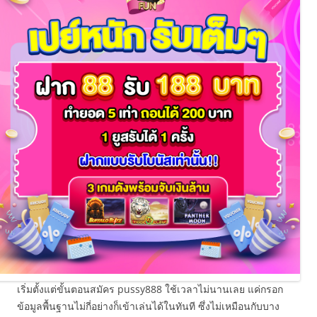
เริ่มตั้งแต่ขั้นตอนสมัคร pussy888 ใช้เวลาไม่นานเลย แค่กรอก
ข้อมูลพื้นฐานไม่กี่อย่างก็เข้าเล่นได้ในทันที ซึ่งไม่เหมือนกับบาง