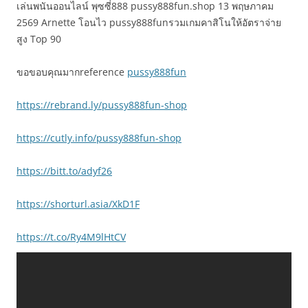
เล่นพนันออนไลน์ พุซซี่888 pussy888fun.shop 13 พฤษภาคม
2569 Arnette โอนไว pussy888funรวมเกมคาสิโนให้อัตราจ่าย
สูง Top 90
ขอขอบคุณมากreference
pussy888fun
https://rebrand.ly/pussy888fun-shop
https://cutly.info/pussy888fun-shop
https://bitt.to/adyf26
https://shorturl.asia/XkD1F
https://t.co/Ry4M9lHtCV