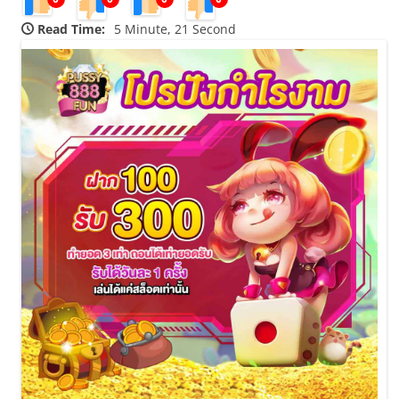
Read Time:
5 Minute, 21 Second