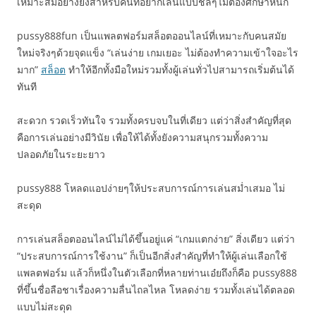
เหมาะสมอย่างยิ่งสำหรับคนที่อยากเล่นแบบชิลๆไม่ต้องศึกษาหนัก
pussy888fun เป็นแพลตฟอร์มสล็อตออนไลน์ที่เหมาะกับคนสมัย
ใหม่จริงๆด้วยจุดแข็ง “เล่นง่าย เกมเยอะ ไม่ต้องทำความเข้าใจอะไร
มาก”
สล็อต
ทำให้อีกทั้งมือใหม่รวมทั้งผู้เล่นทั่วไปสามารถเริ่มต้นได้
ทันที
สะดวก รวดเร็วทันใจ รวมทั้งครบจบในที่เดียว แต่ว่าสิ่งสำคัญที่สุด
คือการเล่นอย่างมีวินัย เพื่อให้ได้ทั้งยังความสนุกรวมทั้งความ
ปลอดภัยในระยะยาว
pussy888 โหลดแอปง่ายๆให้ประสบการณ์การเล่นสม่ำเสมอ ไม่
สะดุด
การเล่นสล็อตออนไลน์ไม่ได้ขึ้นอยู่แค่ “เกมแตกง่าย” สิ่งเดียว แต่ว่า
“ประสบการณ์การใช้งาน” ก็เป็นอีกสิ่งสำคัญที่ทำให้ผู้เล่นเลือกใช้
แพลตฟอร์ม แล้วก็หนึ่งในตัวเลือกที่หลายท่านเอ๋ยถึงก็คือ pussy888
ที่ขึ้นชื่อลือชาเรื่องความลื่นไถลไหล โหลดง่าย รวมทั้งเล่นได้ตลอด
แบบไม่สะดุด