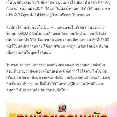
เว็บไซต์ที่จะต้องการันตีหลายกระบวนการให้เสียเวล่ำเวลา ที่สำคัญ
คือสามารถเล่นผ่านมือถือได้เลย ไม่ต้องโหลดแอป ทำให้ผมสามารถ
เข้าเล่นได้ทุกแห่ง ไม่ว่าจะอยู่บ้าน หรือออกไปภายนอก
สิ่งที่ทำให้ผมเริ่มชอบใจเป็น “ความครบจบในที่เดียว” เนื่องจากว่า
ใน pussy888 มีอีกทั้งเกมสล็อตยอดนิยม เกมใหม่ และเกมที่กำลัง
เป็นกระแส ทำให้ไม่ต้องหาเล่นหลายเว็บเหมือนแต่ก่อน อีกทั้งยังมีฟี
พบร์โบนัสที่หลากหลาย ได้แก่ ฟรีสปิน ตัวคูณ หรือแจ็คพอต ที่ช่วย
เพิ่มความลุ้นในทุกครั้งที่หมุน
ในทางของ “เกมแตกง่าย” จากที่ผมทดลองเล่นหลายเกม ก็จำเป็น
ต้องเห็นด้วยว่ามีจังหวะที่โบนัสเข้าแล้วก็ทำกำไรได้จริง ไม่ใช่หมุน
เสียอย่างเดียวเสมือนบางแพลตฟอร์ม ผมเริ่มจากทุนน้อยๆแล้วค่อยๆ
ปั่นขึ้นมาได้บางส่วน ซึ่งนี้ทำให้เกิดความรู้สึกว่าเว็บไซต์มีความ
สมดุล ไม่ได้ยากเหลือเกินสำหรับมือใหม่