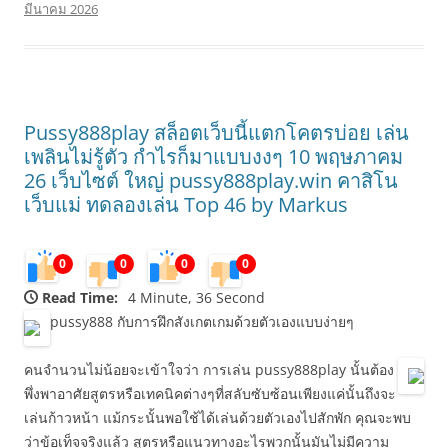
มีนาคม 2026
Pussy888play สล็อตเว็บนี้แตกโคตรบ่อย เล่น
เพลินไม่รู้ตัว กำไรก็มาแบบงงๆ 10 พฤษภาคม
26 เว็บไซต์ ใหญ่ pussy888play.win คาสิโน
เว็บแม่ ทดลองเล่น Top 46 by Markus
0
0
0
0
Read Time:
4 Minute, 36 Second
pussy888 กับการฝึกสังเกตเกมด้วยตัวเองแบบง่ายๆ
คนจำนวนไม่น้อยจะเข้าใจว่า การเล่น pussy888play นั้นต้อง
พึ่งพาอาศัยสูตรหรือเทคนิคต่างๆที่สลับซับซ้อนเพียงแค่นั้นถึงจะ
เล่นก้าวหน้า แม้กระนั้นพอใช้ได้เล่นด้วยตัวเองไปสักพัก คุณจะพบ
ว่าข้อเท็จจริงแล้ว สูตรหรือแนวทางอะไรพวกนั้นมันไม่มีความ