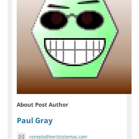
About Post Author
Paul Gray
noreply@beritsistemas.com