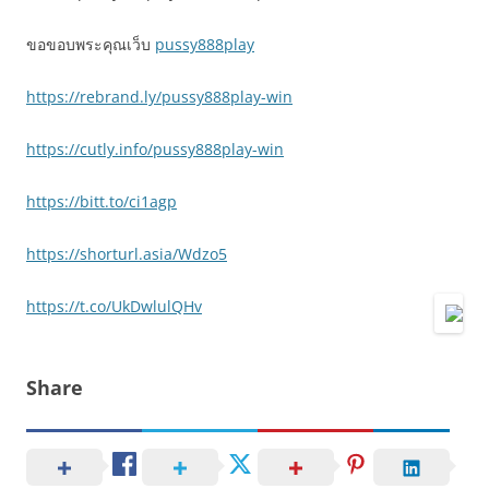
ขอขอบพระคุณเว็บ
pussy888play
https://rebrand.ly/pussy888play-win
https://cutly.info/pussy888play-win
https://bitt.to/ci1agp
https://shorturl.asia/Wdzo5
https://t.co/UkDwlulQHv
Share