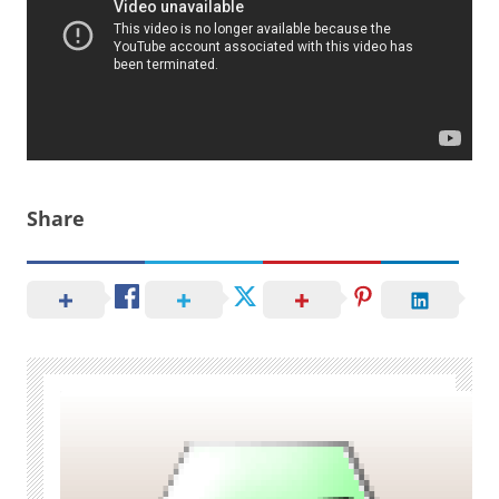
Share