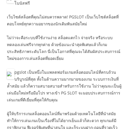
โบนัสฟรี
เว็บไซต์สล็อตที่คุณไม่สมควรพลาด! PGSLOT เป็นเว็บไซต์สล็อตที่
ตอบโจทย์ทุกความอยากของนักเดิมพันสมัยใหม่
ไม่ว่าจะคือระบบที่ใช้งานง่าย สล็อตแตกไว จ่ายจริง หรือระบบ
ทดลองเล่นฟรีจากทุกค่าย ด้วยข้อแนะนำสุดพิเศษแล้วก็เกม
ประสิทธิภาพระดับโลก นี่เป็นโอกาสที่คุณจะได้สัมผัสประสบการณ์
ใหม่ของการเล่นสล็อตที่ยอดเยี่ยม
pgslot เป็นหนึ่งในแพลตฟอร์มเกมสล็อตออนไลน์ที่ครบถ้วน
บริบูรณ์ที่สุด ทั้งในด้านความมากมายของเกม ระบบการเงินที่
ล้ำสมัย แล้วก็ความสบายสบายสำหรับการใช้งาน ไม่ว่าคุณจะเป็นผู้
เล่นมือใหม่หรือมือโปร ทางเข้า PG SLOT จะมอบประสบการณ์การ
เล่นเกมที่ดีเยี่ยมที่สุดให้กับคุณ
ผู้ให้บริการเกมสล็อตออนไลน์ที่มาพร้อมด้วยเทคโนโลยีที่นำสมัย
ทำให้การเล่นเกมเป็นเรื่องที่ไม่ได้ยากเย็นแล้วก็สะดวก ทุกเกมส์มี
กราฟิกงาม ฟีเจอร์พิเศษที่น่าสนใจ และก็ระบบฝาก-ถอนที่รวดเร็ว