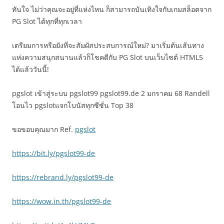
ทันใจ ไม่ว่าคุณจะอยู่ที่แห่งไหน ก็สามารถบันเทิงใจกับเกมสล็อตจาก
PG Slot ได้ทุกที่ทุกเวลา
เตรียมการหรือยังที่จะสัมผัสประสบการณ์ใหม่? มาเริ่มต้นเส้นทาง
แห่งความสนุกสนานแล้วก็โชคดีกับ PG Slot บนเว็บไซต์ HTML5
ได้แล้ววันนี้!
pgslot เข้าสู่ระบบ pgslot99 pgslot99.de 2 มกราคม 68 Randell
โอนไว pgslotแจกโบนัสทุกซีซั่น Top 38
ขอขอบคุณมาก Ref.
pgslot
https://bit.ly/pgslot99-de
https://rebrand.ly/pgslot99-de
https://wow.in.th/pgslot99-de