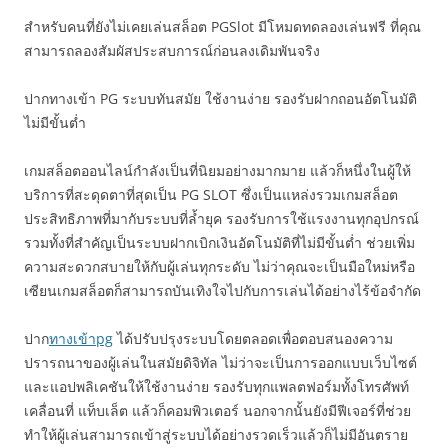
สำหรับคนที่ยังไม่เคยเล่นสล็อต PGSlot มีโหมดทดลองเล่นฟรี ที่คุณ
สามารถลองสัมผัสประสบการณ์ก่อนลงเดิมพันจริง
ปากทางเข้า PG ระบบทันสมัย ใช้งานง่าย รองรับฝากถอนอัตโนมัติ
ไม่มีขั้นต่ำ
เกมสล็อตออนไลน์กำลังเป็นที่นิยมอย่างมากมาย แล้วก็หนึ่งในผู้ให้
บริการที่สะดุดตาที่สุดเป็น PG SLOT ซึ่งเป็นแหล่งรวมเกมสล็อต
ประสิทธิภาพที่มากับระบบที่ล้ำยุค รองรับการใช้แรงงานทุกอุปกรณ์
รวมทั้งที่สำคัญเป็นระบบฝากเบิกเงินอัตโนมัติที่ไม่มีขั้นต่ำ ช่วยเพิ่ม
ความสะดวกสบายให้กับผู้เล่นทุกระดับ ไม่ว่าคุณจะเป็นมือใหม่หรือ
เซียนเกมสล็อตก็สามารถบันเทิงใจไปกับการเล่นได้อย่างไร้ข้อจำกัด
ปาก
ทางเข้าpg
ได้ปรับปรุงระบบโดยตลอดเพื่อตอบสนองความ
ปรารถนาของผู้เล่นในสมัยดิจิทัล ไม่ว่าจะเป็นการออกแบบเว็บไซต์
และแอปพลิเคชันให้ใช้งานง่าย รองรับทุกแพลตฟอร์มทั้งโทรศัพท์
เคลื่อนที่ แท็บเล็ต แล้วก็คอมพิวเตอร์ นอกจากนั้นยังมีฟีเจอร์ที่ช่วย
ทำให้ผู้เล่นสามารถเข้าสู่ระบบได้อย่างรวดเร็วแล้วก็ไม่มีอันตราย