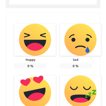
Happy
Sad
0
%
0
%