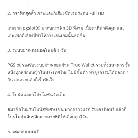
2. กราฟิกสุดล้ำ ภาพและก็เสียงชัดเจนระดับ Full HD
เกมจาก pgslot99 มากับกราฟิก 3D ที่งาม เนื้อหาที่น่าดึงดูด และ
เอฟเฟกต์เสียงที่ทำให้การเล่นเกมนั้นสดชื่น
3. ระบบฝาก-ถอนอัตโนมัติ 1 วัน
PGSlot รองรับระบบฝาก-ถอนผ่าน True Wallet รวมทั้งธนาคารชั้น
หนึ่งทุกหย่อมหญ้าในประเทศไทย ไม่มีขั้นต่ำ ทำธุรกรรมได้ตลอด 1
วัน สะดวกแล้วก็เร็วทันใจ
4. โบนัสและก็โปรโมชั่นจัดเต็ม
สมาชิกใหม่รับโบนัสพิเศษ เช่น ฝากคราวแรก รับเครดิตฟรี แล้วก็
โปรโมชั่นอื่นๆอีกมากมายที่มีให้เลือกทุกวี่วัน
5. ทดสอบเล่นฟรี