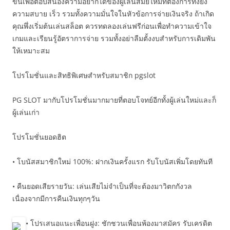
ขึ้นเพื่อตอบสนองความอยากได้ของผู้เล่นสมัยใหม่ที่ต้องการทั้งยัง
ความสบาย เร็ว รวมทั้งความมั่นใจในหัวข้อการจ่ายเงินจริง ถ้าเกิด
คุณพึ่งเริ่มต้นเล่นสล็อต ควรทดลองเล่นฟรีก่อนเพื่อทำความเข้าใจ
เกมและเรียนรู้อัตราการจ่าย รวมทั้งอย่าลืมตั้งงบสำหรับการเดิมพัน
ให้เหมาะสม
โปรโมชั่นและสิทธิพิเศษสำหรับสมาชิก pgslot
PG SLOT มากับโปรโมชั่นมากมายที่ตอบโจทย์อีกทั้งผู้เล่นใหม่และก็
ผู้เล่นเก่า
โปรโมชั่นยอดฮิต
• โบนัสสมาชิกใหม่ 100%: ฝากเงินครั้งแรก รับโบนัสเพิ่มโดยทันที
• คืนยอดเสียรายวัน: เล่นเสียไม่จำเป็นที่จะต้องมาวิตกกังวล
เนื่องจากมีการคืนเงินทุกๆวัน
• โปรเสนอแนะเพื่อนฝูง: ชักชวนเพื่อนพ้องมาสมัคร รับเครดิต