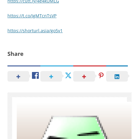
https://cutt.ly/4e4kUMLG
https://t.co/IgMTcnTsVP
https://shorturl.asia/go5v1
Share