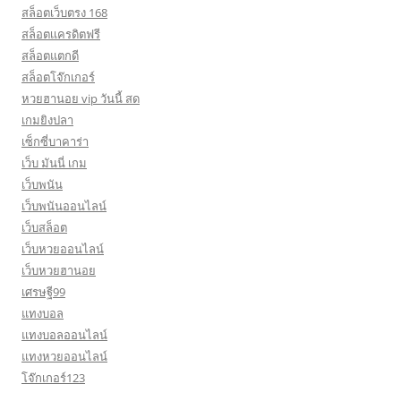
สล็อตเว็บตรง 168
สล็อตเเครดิตฟรี
สล็อตแตกดี
สล็อตโจ๊กเกอร์
หวยฮานอย vip วันนี้ สด
เกมยิงปลา
เซ็กซี่บาคาร่า
เว็บ มันนี่ เกม
เว็บพนัน
เว็บพนันออนไลน์
เว็บสล็อต
เว็บหวยออนไลน์
เว็บหวยฮานอย
เศรษฐี99
แทงบอล
แทงบอลออนไลน์
แทงหวยออนไลน์
โจ๊กเกอร์123