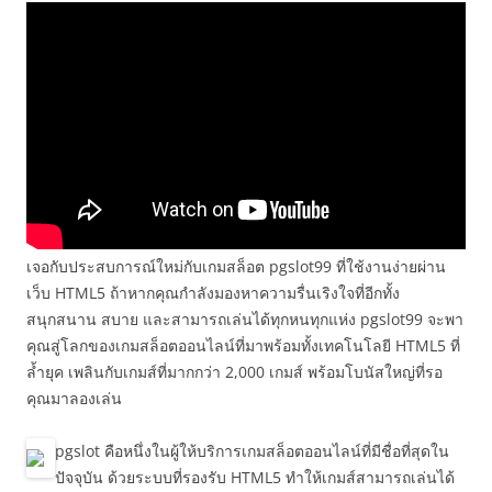
เจอกับประสบการณ์ใหม่กับเกมสล็อต pgslot99 ที่ใช้งานง่ายผ่าน
เว็บ HTML5 ถ้าหากคุณกำลังมองหาความรื่นเริงใจที่อีกทั้ง
สนุกสนาน สบาย และสามารถเล่นได้ทุกหนทุกแห่ง pgslot99 จะพา
คุณสู่โลกของเกมสล็อตออนไลน์ที่มาพร้อมทั้งเทคโนโลยี HTML5 ที่
ล้ำยุค เพลินกับเกมส์ที่มากกว่า 2,000 เกมส์ พร้อมโบนัสใหญ่ที่รอ
คุณมาลองเล่น
pgslot คือหนึ่งในผู้ให้บริการเกมสล็อตออนไลน์ที่มีชื่อที่สุดใน
ปัจจุบัน ด้วยระบบที่รองรับ HTML5 ทำให้เกมส์สามารถเล่นได้