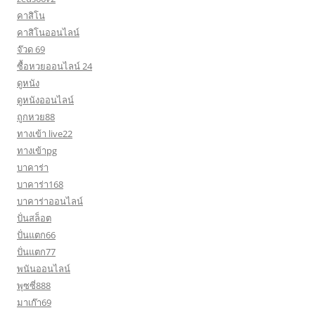
คาสิโน
คาสิโนออนไลน์
จ๊วด 69
ซื้อหวยออนไลน์ 24
ดูหนัง
ดูหนังออนไลน์
ถูกหวย88
ทางเข้า live22
ทางเข้าpg
บาคาร่า
บาคาร่า168
บาคาร่าออนไลน์
ปั่นสล็อต
ปั่นแตก66
ปั่นแตก77
พนันออนไลน์
พุซซี่888
มาเก๊า69