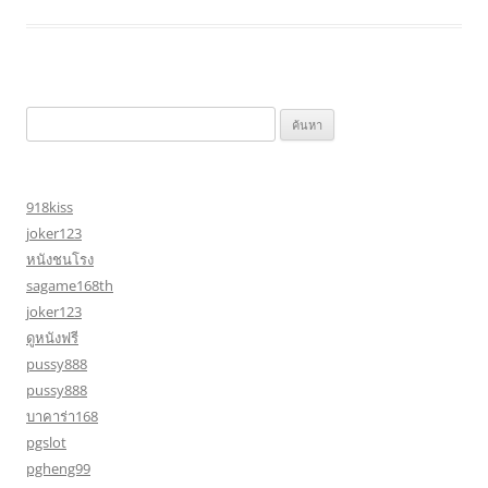
ค้นหา
สำหรับ:
918kiss
joker123
หนังชนโรง
sagame168th
joker123
ดูหนังฟรี
pussy888
pussy888
บาคาร่า168
pgslot
pgheng99