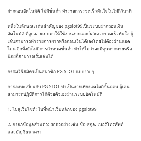
ฝากถอนอัตโนมัติ ไม่มีขั้นต่ำ ทำรายการรวดเร็วทันใจในไม่กี่วินาที
หนึ่งในลักษณะเด่นสำคัญของ pgslot99เป็นระบบฝากถอนเงิน
อัตโนมัติ ที่ถูกออกแบบมาให้ใช้งานง่ายและก็สะดวกรวดเร็วทันใจ ผู้
เล่นสามารถทำรายการฝากหรือถอนเงินได้เองโดยไม่ต้องผ่านแอด
ไม่น อีกทั้งยังไม่มีการกำหนดขั้นต่ำ ทำให้ไม่ว่าจะมีทุนมากมายหรือ
น้อยก็สามารถเริ่มเล่นได้
กรรมวิธีสมัครเป็นสมาชิก PG SLOT แบบง่ายๆ
การลงทะเบียนกับ PG SLOT ทำเป็นง่ายเพียงแต่ไม่กี่ขั้นตอน ผู้เล่น
สามารถปฏิบัติการได้ด้วยตัวเองผ่านระบบอัตโนมัติ
1. ไปสู่เว็บไซต์: ไปที่หน้าเว็บหลักของ pgslot99
2. กรอกข้อมูลส่วนตัว: ยกตัวอย่างเช่น ชื่อ-สกุล, เบอร์โทรศัพท์,
และบัญชีธนาคาร