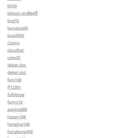
bh99
bkkwin เครดิตฟรี
bng55
bonanza99
brazil999
Casino
cloudbet
coke55
debet slot
debet slot
faro168
ff123th
fullslotpg
funny18
gaojing888
happy168
hengjing168
hongkong456