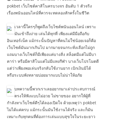
pokbet เว็บไซต์คาสิโนครบวงจร อันดับ 1 ตัวจริง
เรื่องพนันออนไลน์ที่ควรจะทดลองสักครั้งในชีวิต
เวลานี้ใครๆก็พูดถึงเว็บไซต์พนันออนไลน์ เพราะ
มันเข้าถึงง่าย เล่นได้ทุกที่ เพียงแค่มีมือถือกับ
อินเทอร์เน็ต แม้กระนั้นปัญหาที่คนไม่ใช่น้อยเจอก็คือ
เว็บไซต์มันมากเกินไป มากมายจนกระทั่งเลือกไม่ถูก
แถมบางเว็บไซต์ก็มีเพียงแค่บางสิ่ง สล็อตมีแต่ไม่มีบา
คาร่า หรือมีคาสิโนแต่ไม่มีแทงกีฬา บางเว็บโปรโมตดี
แต่ว่าเพียงพอเล่นจริงกลับใช้งานยาก เบิกเงินมิได้
หรือระบบพังทลายบ่อยมากแบบไม่น่าให้อภัย
บทความนี้พวกเราเลยอยากมาเล่าประสบการณ์
ตรงให้ฟังแบบไม่อวย ไม่ขายของ อยากให้ผู้ที่
กำลังหาเว็บไซต์ดีๆได้ลองเปิดใจ ด้วยเหตุว่า pokbet
ไม่ได้แค่ครบ แม้กระนั้นมันใช้งานได้จริง และก็มัน
เหมาะกับทุกคนที่ต้องการเล่นแบบสุขใจในระยะยาว