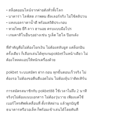
• สล็อตออนไลน์จากค่ายดังทั่วทั้งโลก
• บาคาร่า ไลฟ์สด ภาพคม ดีลเลอร์จริง ไม่ใช้คลิปวน
• แทงบอลราคาน้ำดี พร้อมสถิติประกอบ
• หวยไทย ยี่กี ลาว ฮานอย ครบแบบมือโปร
• เกมคาสิโนอื่นๆอย่างเช่น รูเล็ต ไฮโล ป๊อกเด้ง
ที่สำคัญคือไม่ต้องโยกเงิน ไม่ต้องสลับยูส แค่ล็อกอิน
ครั้งเดียว ก็เลือกเล่นได้ทุกเกมpokbetในหน้าเดียว ไม่
ต้องโหลดแอปให้หนักเครื่องด้วย
pokbet ระบบสมัคร ฝาก ถอน ทุกขั้นตอนเร็วจริง ไม่
ต้องรอ ไม่ต้องขอคืนดีแอดไม่น ไม่ต้องลุ้นว่าติดเทิร์น
การสมัครสมาชิกกับ pokbet88 ใช้เวลาไม่ถึง 2 นาที
จริงๆไม่ต้องแนบเอกสาร ไม่ต้องวุ่นวาย เพียงแค่ใช้
เบอร์โทรศัพท์เคลื่อนที่ ตั้งรหัสผ่าน แล้วผูกบัญชี
ธนาคารหรือวอเล็ท ก็พร้อมเข้าเล่นได้โดยทันที