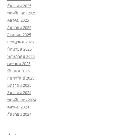
ธันวาคม 2025
พฤศจิกายน 2025
ตุลาคม 2025
กันยายน 2025
สิงหาคม 2025
กรกฎาคม 2025
มิถุนายน 2025
พฤษภาคม 2025
เมษายน 2025
มีนาคม 2025
กุมภาพันธ์ 2025
มกราคม 2025
ธันวาคม 2024
พฤศจิกายน 2024
ตุลาคม 2024
กันยายน 2024