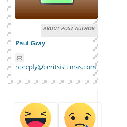
ABOUT POST AUTHOR
Paul Gray
noreply@beritsistemas.com