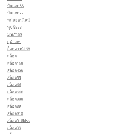
ปั่นแตก66
ปั่นแตก77
พนันออนไลน์
พุซซี่888
มาเก๊า69
ยูฟ่าเบท
ล็อกดาวน์168
สล็อต
สล็อต168
สล็อต456
สล็อต55
สล็อต66
สล็อต666
สล็อต888
สล็อต89
สล็อต918
สล็อต918kiss
สล็อต99