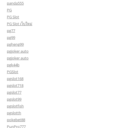
panda555
PG
PG Slot
PG Slot เว็บใหม่
pg77
pg99
pgheng99
pgjoker auto
pgjoker auto
pgk44b
PGSlot
pgslot168
pgslot718
pgslot77
pgslot99
pgslotfish
pgslotth
pokebet88
PunPro777