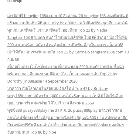
เรื่องล่าสุด
เครดิตฟรี hengjing168d.com 10 สิงหาคม 26 hengjing168 เกมเดิมพัน ที่
สร้างความบันเทิง ดีที่สุด Lucky box 300 บาท ไม่ติดเทิร์น ยูสเดียว เล่นได้
ทุกเกม เครดิตฟรี แจก เครดิตฟรี เยอะที่สุด Top 23 by Nadia
Tangtem168 สายแตก ลุ้นกำไรแบบไม่เสียฟีล โบนัสพี่ฝากมา น้องให้เพิ่ม
200 สายทุนน้อย สมัครด่วน คุ้มค่าการเดิมพัน ที่สุดในวงการ สล็อต168
เข้าให้ทัน ก่อนรางวัลหลุดมือ Top 22 by Carmelo tangtem168e.com 10
ก.ย. 69
สล็อตเว็บตรง เว็บไซต์ตรง รวมสล็อตน่าเล่น 2026 เกมดังจากค่ายชั้นนำ
พร้อมรายละเอียดครบทุกมิติ คาสิโน เว็บแม่ ทดลองเล่น Top 21 by
Dorothy jin888.asia 14 September 2026
บาคาร่า เปิดโลกเกมไพ่สดแบบเรียลไทม์ Top 47 by Brittany
sexy168c.com สมัครรับ 1,000 ถอนได้จริงทุกเวลา เว็บดี มีโต๊ะให้เลือก
เยอะ บาคาร่า สมัครง่าย ได้โปรไว 14 สิงหาคม 2569
พุซซี่888 pussy888play.me 31 ส.ค. 26 pussy888play อาณาจักรเกม
ออนไลน์ที่ครบเครื่องที่สุด ฝากต่อเนื่องรับ อัญมณี 300 บาท สมัครสมาชิก
กับเครดิตฟรีทันที คนเล่นไม่ต่ำกว่าแสนทุกวัน pussy888play กดสมัคร
รับความสนุก Top 86 by Noe