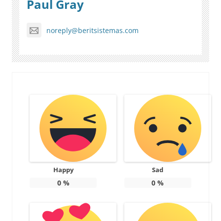
Paul Gray
noreply@beritsistemas.com
Happy
Sad
0
%
0
%