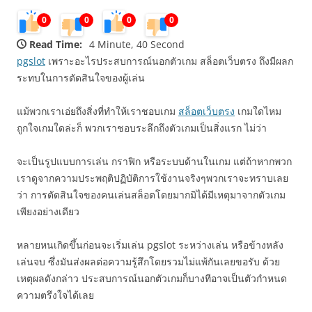
0
0
0
0
Read Time:
4 Minute, 40 Second
pgslot
เพราะอะไรประสบการณ์นอกตัวเกม สล็อตเว็บตรง ถึงมีผลก
ระทบในการตัดสินใจของผู้เล่น
แม้พวกเราเอ่ยถึงสิ่งที่ทำให้เราชอบเกม
สล็อตเว็บตรง
เกมใดไหม
ถูกใจเกมใดล่ะก็ พวกเราชอบระลึกถึงตัวเกมเป็นสิ่งแรก ไม่ว่า
จะเป็นรูปแบบการเล่น กราฟิก หรือระบบด้านในเกม แต่ถ้าหากพวก
เราดูจากความประพฤติปฏิบัติการใช้งานจริงๆพวกเราจะทราบเลย
ว่า การตัดสินใจของคนเล่นสล็อตโดยมากมิได้มีเหตุมาจากตัวเกม
เพียงอย่างเดียว
หลายหนเกิดขึ้นก่อนจะเริ่มเล่น pgslot ระหว่างเล่น หรือข้างหลัง
เล่นจบ ซึ่งมันส่งผลต่อความรู้สึกโดยรวมไม่แพ้กันเลยขอรับ ด้วย
เหตุผลดังกล่าว ประสบการณ์นอกตัวเกมก็บางทีอาจเป็นตัวกำหนด
ความตรึงใจได้เลย