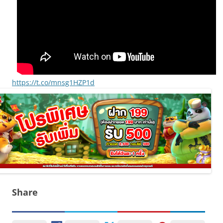
https://t.co/mnsg1HZP1d
Share