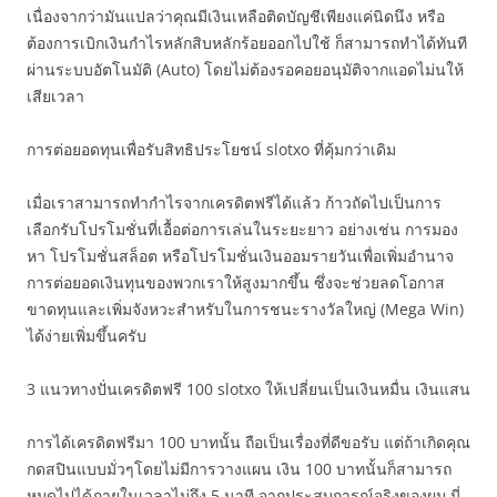
เนื่องจากว่ามันแปลว่าคุณมีเงินเหลือติดบัญชีเพียงแค่นิดนึง หรือ
ต้องการเบิกเงินกำไรหลักสิบหลักร้อยออกไปใช้ ก็สามารถทำได้ทันที
ผ่านระบบอัตโนมัติ (Auto) โดยไม่ต้องรอคอยอนุมัติจากแอดไม่นให้
เสียเวลา
การต่อยอดทุนเพื่อรับสิทธิประโยชน์ slotxo ที่คุ้มกว่าเดิม
เมื่อเราสามารถทำกำไรจากเครดิตฟรีได้แล้ว ก้าวถัดไปเป็นการ
เลือกรับโปรโมชั่นที่เอื้อต่อการเล่นในระยะยาว อย่างเช่น การมอง
หา โปรโมชั่นสล็อต หรือโปรโมชั่นเงินออมรายวันเพื่อเพิ่มอำนาจ
การต่อยอดเงินทุนของพวกเราให้สูงมากขึ้น ซึ่งจะช่วยลดโอกาส
ขาดทุนและเพิ่มจังหวะสำหรับในการชนะรางวัลใหญ่ (Mega Win)
ได้ง่ายเพิ่มขึ้นครับ
3 แนวทางปั่นเครดิตฟรี 100 slotxo ให้เปลี่ยนเป็นเงินหมื่น เงินแสน
การได้เครดิตฟรีมา 100 บาทนั้น ถือเป็นเรื่องที่ดีขอรับ แต่ถ้าเกิดคุณ
กดสปินแบบมั่วๆโดยไม่มีการวางแผน เงิน 100 บาทนั้นก็สามารถ
หมดไปได้ภายในเวลาไม่ถึง 5 นาที จากประสบการณ์จริงของผม นี่