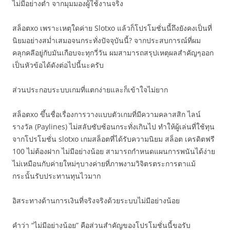
ไม่มีอย่างต่ำ จากมุมมองผู้ใช้งานจริง
สล็อตxo เพราะเหตุใดค่าย Slotxo แล้วก็โปรโมชั่นนี้ถึงยังคงเป็นที่
นิยมอย่างสม่ำเสมอจนกระทั่งปัจจุบันนี้? จากประสบการณ์ที่ผม
คลุกคลีอยู่กับมันเกือบจะทุกวี่วัน ผมสามารถสรุปเหตุผลสำคัญๆออก
เป็นหัวข้อได้ดังต่อไปนี้นะครับ
ส่วนประกอบระบบเกมที่แตกง่ายและก็เข้าใจไม่ยาก
สล็อตxo ขึ้นชื่อเรื่องการวางแบบตัวเกมที่มีความคลาสสิก ไลน์
รางวัล (Paylines) ไม่สลับซับซ้อนกระทั่งเกินไป ทำให้ผู้เล่นที่ใช้ทุน
จากโปรโมชั่น slotxo เกมสล็อตที่ได้รับความนิยม สล็อต เครดิตฟรี
100 ไม่ต้องฝาก ไม่มีอย่างน้อย สามารถกำหนดแผนการพนันได้ง่าย
ไม่เหมือนกับค่ายใหม่ๆบางค่ายที่ภาพงามวิจิตรตระการตาแม้
กระนั้นรับประทานทุนไวมาก
อิสระทางด้านการเงินที่จริงจริงด้วยระบบไม่มีอย่างน้อย
คำว่า “ไม่มีอย่างน้อย” คือส่วนสำคัญของโปรโมชั่นนี้ขอรับ