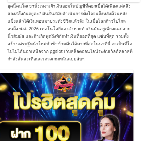
ยุคนี้คนใดเขานั่งเหงาเฝ้าเงินออมในบัญชีที่ดอกเบี้ยได้เพียงแค่สลึง
สองสลึงกันอยู่คะ? มันสิ้นสมัยดำเนินการตั้งใจจนถึงหลังม้วนหลัง
แข็งแล้วได้เงินทอนมาประทังชีวิตแล้วจ้ะ ในเมื่อโลกก้าวไปไกล
จนถึง พ.ศ. 2026 เทคโนโลยีและจังหวะทำเงินมันอยู่เพียงแค่ปลาย
นิ้วสัมผัส และถ้าเกิดพูดถึงพิกัดทำเงินที่ฮอตที่สุด แซ่บที่สุด รวมทั้ง
สร้างเศรษฐีหน้าใหม่ชั่วช้าข้ามคืนได้มากที่สุดในนาทีนี้ จะเป็นที่ใด
ไปไม่ได้นอกเหนือจาก pgslot เว็บสล็อตออนไลน์ระดับเวิลด์คลาสที่
กำลังสั่นสะเทือนแวดวงเกมพนันแบบสับๆ