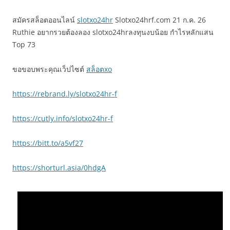
สมัครสล็อตออนไลน์
slotxo24hr
Slotxo24hrf.com 21 ก.ค. 26
Ruthie อยากรวยต้องลอง slotxo24hrลงทุนงบน้อย กำไรหลักแสน
Top 73
ขอขอบพระคุณเว็ปไซต์
สล็อตxo
https://rebrand.ly/slotxo24hr-f
https://cutly.info/slotxo24hr-f
https://bitt.to/a5vf27
https://shorturl.asia/0hdgA