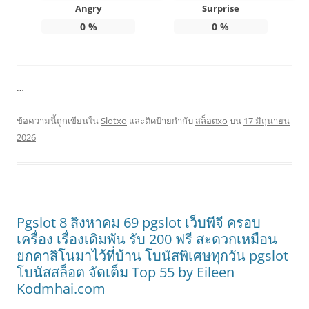
Angry
Surprise
0
%
0
%
…
ข้อความนี้ถูกเขียนใน
Slotxo
และติดป้ายกำกับ
สล็อตxo
บน
17 มิถุนายน
2026
Pgslot 8 สิงหาคม 69 pgslot เว็บพีจี ครอบ
เครื่อง เรื่องเดิมพัน รับ 200 ฟรี สะดวกเหมือน
ยกคาสิโนมาไว้ที่บ้าน โบนัสพิเศษทุกวัน pgslot
โบนัสสล็อต จัดเต็ม Top 55 by Eileen
Kodmhai.com