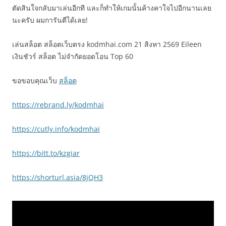
ตัดสินใจกลับมาเล่นอีกที และก็ทำให้เกมนั้นค้างคาใจไปอีกนานเลย
นะครับ ผมการันตีได้เลย!
เล่นสล็อต สล็อตเว็บตรง kodmhai.com 21 สิงหา 2569 Eileen
เงินชัวร์ สล็อต ไม่จำกัดยอดโอน Top 60
ขอขอบคุณเว็บ
สล็อต
https://rebrand.ly/kodmhai
https://cutly.info/kodmhai
https://bitt.to/kzgiar
https://shorturl.asia/8jQH3