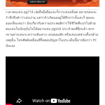
เวลาคนเล่น pg718 เอ๋ยถึงมือถือและก็การเล่นสล็อต หลายๆคนจะ
รำลึกถึงคำว่าเล่นง่าย แต่ว่าถ้าเกิดมองดูให้ลึกกว่านั้นล่ะก็ คุณจะ
มองเห็นเลยว่า มันเกี่ยวกับความประพฤติการใช้ชีวิตที่แปรไปด้วย
คนเล่นในปัจจุบันไม่ได้อยากเล่น pgslot ประจำคงที่อีกแล้ว พวก
เขาอยากเล่นระหว่างเดินทาง เล่นตอนพัก หรือเล่นแค่ช่วงสั้นๆด้วย
เหตุนั้น โทรศัพท์เคลื่อนที่จึงตอบปัญหาในประเด็นนี้มากยิ่งกว่า PC
นั่นเอง