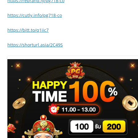
https://rebrand.ly/pg718-co
https://cutly.info/pg718-co
https://bitt.to/q1iic7
https://shorturl.asia/2C49S