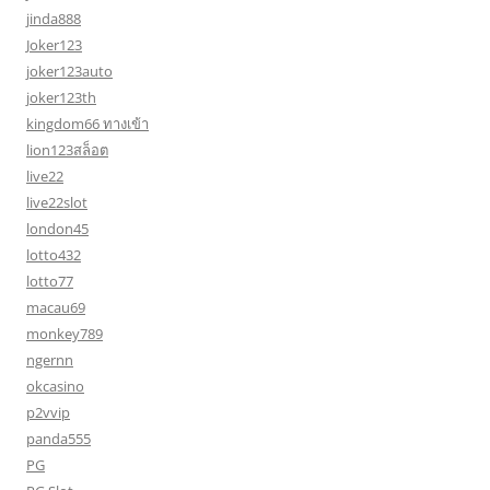
jinda888
Joker123
joker123auto
joker123th
kingdom66 ทางเข้า
lion123สล็อต
live22
live22slot
london45
lotto432
lotto77
macau69
monkey789
ngernn
okcasino
p2vvip
panda555
PG