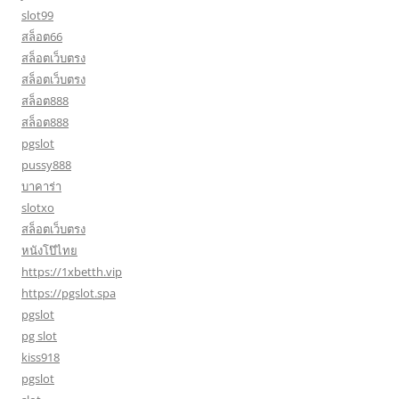
slot99
สล็อต66
สล็อตเว็บตรง
สล็อตเว็บตรง
สล็อต888
สล็อต888
pgslot
pussy888
บาคาร่า
slotxo
สล็อตเว็บตรง
หนังโป๊ไทย
https://1xbetth.vip
https://pgslot.spa
pgslot
pg slot
kiss918
pgslot