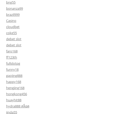
bng55
bonanza99
brazil999
Casino
cloudbet
coke55
debet slot
debet slot
faro168
ff123th
fullslotpg
funny18
gaojing888
happy168
hengjing168
hongkong456
huayhit88
hydra888 สล็อต
jinda55