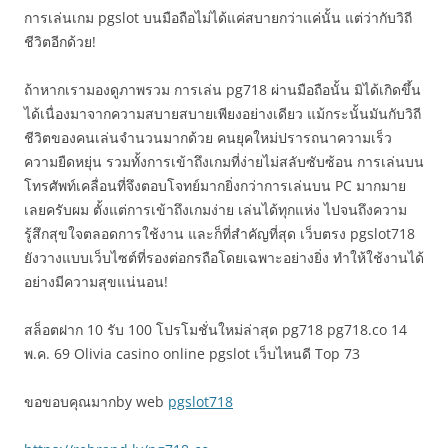
การเล่นเกม pgslot บนมือถือไม่ได้แค่สบายกว่าแค่นั้น แต่ว่ากับวิถี
ชีวิตอีกด้วย!
ถ้าหากเรามองดูภาพรวม การเล่น pg718 ผ่านมือถือนั้น มิได้เกิดขึ้น
ได้เนื่องมาจากความสบายสบายเพียงอย่างเดียว แม้กระนั้นมันกับวิถี
ชีวิตของคนเล่นจำนวนมากด้วย คนยุคใหม่ปรารถนาความเร็ว
ความยืดหยุ่น รวมทั้งการเข้าถึงเกมที่ง่ายไม่สลับซับซ้อน การเล่นบน
โทรศัพท์เคลื่อนที่จึงตอบโจทย์มากยิ่งกว่าการเล่นบน PC มากมาย
เลยครับผม ตั้งแต่การเข้าถึงเกมง่าย เล่นได้ทุกแห่ง ไปจนถึงความ
รู้สึกสุขใจตลอดการใช้งาน และก็ที่สำคัญที่สุด เว็บตรง pgslot718
ยังวางแบบเว็บไซต์ที่รองต่อกรถือโดยเฉพาะอย่างยิ่ง ทำให้ใช้งานได้
อย่างมีความสุขแน่นอน!
สล็อตฝาก 10 รับ 100 โปรโมชั่นใหม่ล่าสุด pg718 pg718.co 14
พ.ค. 69 Olivia casino online pgslot เว็บไหนดี Top 73
ขอขอบคุณมากby web
pgslot718