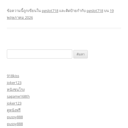
ข้อความนี้ถูกเขียนใน
pgslot718
และติดป้ายกำกับ
pgslot718
บน
19
พฤษภาคม 2026
ค้นหา
สำหรับ:
918kiss
joker123
หนังชนโรง
sagame168th
joker123
ดูหนังฟรี
pussy888
pussy888