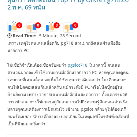
2 พ.ค. 69 พนัน
0
0
0
0
Read Time:
5 Minute, 28 Second
เพราะเหตุไรคนเล่นสล็อตกับ pg718 ส่วนมากถึงเล่นผ่านมือถือ
มากกว่า PC
ไม่เชื่อก็จำเป็นต้องเชื่อครับผมว่า
pgslot718
ในเวลานี้ คนเล่น
จำนวนมากจะเข้าใช้งานผ่านมือถือมากยิ่งกว่า PC หากคุณลองดูคน
รอบกายที่เล่นสล็อต จะเห็นได้ชัดเจนกว่าเดิมเลยว่า ใครอีกหลายๆ
คนไม่เปิดคอมเล่นกันแล้วครับ แม้กระทั่งมี PC หรือโน้ตบุ๊กอยู่ใน
บ้านก็ตาม เพราะว่าการเล่นบนมือถือนั้นสะดวกกว่า ตั้งแต่กรรมวิธี
การเข้าเกม การใช้เวลาอยู่กับเกม รวมไปถึงความรู้สึกตอนเล่นจริง
หลายๆคนแค่ต้องการเปิดเกมไว เข้าเกม pgslot กล้วยๆไม่ต้องเตรี
ยมพร้อมเยอะ นี่บางทีก็อาจจะยอดเยี่ยมในเหตุผลที่โทรศัพท์เคลื่อนที่
เป็นที่นิยมมากยิ่งกว่า