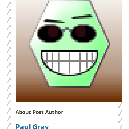
About Post Author
Paul Gray