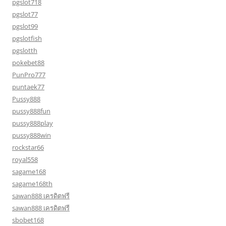
pgslot718
pgslot77
pgslot99
pgslotfish
pgslotth
pokebet88
PunPro777
puntaek77
Pussy888
pussy888fun
pussy888play
pussy888win
rockstar66
royal558
sagame168
sagame168th
sawan888 เครดิตฟรี
sawan888 เครดิตฟรี
sbobet168