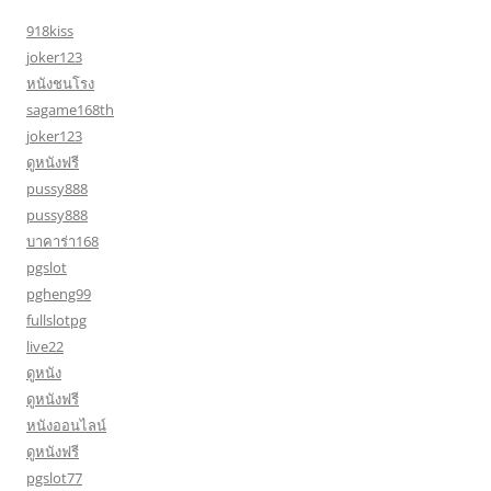
918kiss
joker123
หนังชนโรง
sagame168th
joker123
ดูหนังฟรี
pussy888
pussy888
บาคาร่า168
pgslot
pgheng99
fullslotpg
live22
ดูหนัง
ดูหนังฟรี
หนังออนไลน์
ดูหนังฟรี
pgslot77