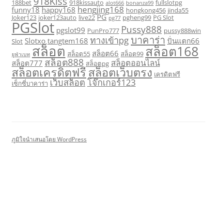
918Kiss
188bet
918kissauto
fullslotpg
alot666
bonanza99
hengjing168
funny18
happy168
hongkong456
jinda55
PG
Joker123
joker123auto
live22
pgheng99
PG Slot
pg77
PGSlot
Pussy888
pgslot99
PunPro777
pussy888win
บาคาร่า
ทางเข้าpg
Slotxo
tangtem168
ปั่นแตก66
Slot
สล็อต
สล็อต168
สล็อต66
สล็อต55
สล็อต99
ยูฟ่าเบท
สล็อต888
สล็อตออนไลน์
สล็อต777
สล็อตpg
สล็อตเครดิตฟรี
สล็อตเว็บตรง
เครดิตฟรี
เว็บสล็อต
โจ๊กเกอร์123
เซ็กซี่บาคาร่า
ภูมิใจนำเสนอโดย WordPress