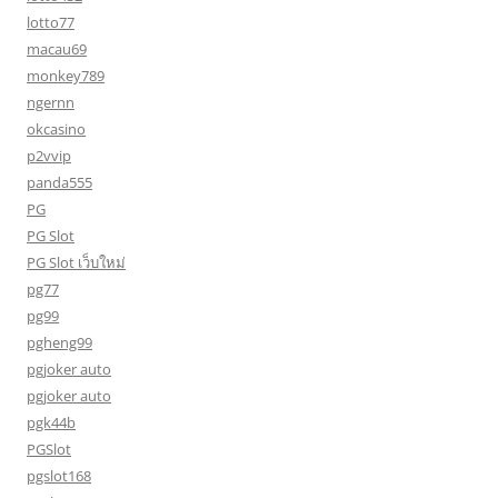
lotto77
macau69
monkey789
ngernn
okcasino
p2vvip
panda555
PG
PG Slot
PG Slot เว็บใหม่
pg77
pg99
pgheng99
pgjoker auto
pgjoker auto
pgk44b
PGSlot
pgslot168