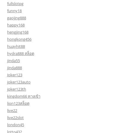
fullslotpg
funny18
gaojing888
happy168
hengjing168
hongkong456
huayhit88
hydra888 สล็อต
jinda55
jinda888
Joker123
joker123auto
joker123th
kingdom66 ทางเข้า
lion123สล็อต
live22
live22slot
london45
lotto432