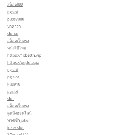
สล็อต888
pgslot
pussy888
บาคาร่า
slotxo
สล็อตเว็บตรง
หนังโป๊ไทย
https://1xbetth.vip
https://pgslot.spa
pgslot
pg slot
kiss918
pgslot
slot
สล็อตเว็บตรง
ดูหนังออนไลน์
ทางเข้า joker
joker slot
โจ๊กเกอร์123