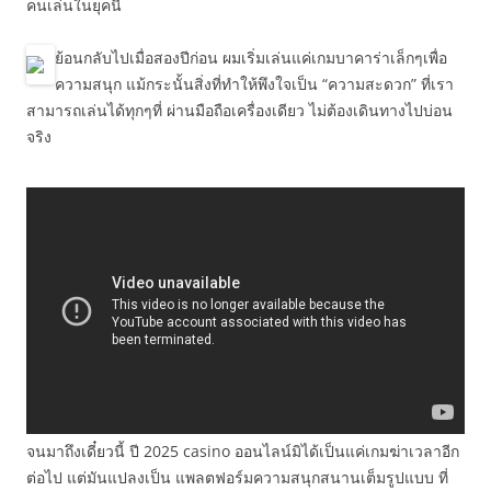
คนเล่นในยุคนี้
ย้อนกลับไปเมื่อสองปีก่อน ผมเริ่มเล่นแค่เกมบาคาร่าเล็กๆเพื่อ
ความสนุก แม้กระนั้นสิ่งที่ทำให้พึงใจเป็น “ความสะดวก” ที่เรา
สามารถเล่นได้ทุกๆที่ ผ่านมือถือเครื่องเดียว ไม่ต้องเดินทางไปบ่อน
จริง
จนมาถึงเดี๋ยวนี้ ปี 2025 casino ออนไลน์มิได้เป็นแค่เกมฆ่าเวลาอีก
ต่อไป แต่มันแปลงเป็น แพลตฟอร์มความสนุกสนานเต็มรูปแบบ ที่