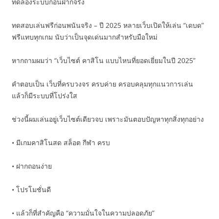
ทดลองระบบก่อนฝากจริง
ทดสอบเล่นฟรีก่อนพนันจริง – ปี 2025 หลายเว็บเปิดให้เล่น “เดบด”
ฟรีแทบทุกเกม นับว่าเป็นจุดเด่นมากสำหรับมือใหม่
หากถามผมว่า “เว็บไซต์ คาสิโน แบบไหนที่ยอดเยี่ยมในปี 2025”
คำตอบเป็น เว็บที่ครบวงจร ครบค่าย ครอบคลุมทุกแนวการเล่น
แล้วก็มีระบบที่โปร่งใส
ช่วงนี้ผมเล่นอยู่เว็บไซต์เดียวจบ เพราะมันตอบปัญหาทุกสิ่งทุกอย่าง
• มีเกมคาสิโนสด สล็อต กีฬา ครบ
• ฝากถอนง่าย
• โปรโมชั่นดี
• แล้วก็ที่สำคัญคือ “ความมั่นใจในความปลอดภัย”