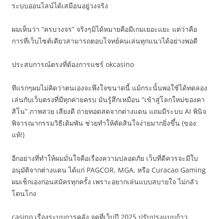
ระบบออนไลน์ได้เสมือนอยู่วงจริง
ผมเห็นว่า “ครบวงจร” จริงๆมิได้หมายคือมีเกมเยอะแยะ แต่ว่าคือ
การที่เว็บไซต์เดียวสามารถตอบโจทย์คนเล่นทุกแนวได้อย่างพอดี
ประสบการณ์ตรงที่ต้องการแชร์ okcasino
ทีแรกๆผมไม่คิดว่าตนเองจะพึงใจขนาดนี้ แม้กระนั้นพอใช้ได้ทดลอง
เล่นกับเว็บตรงที่มีทุกค่ายครบ มันรู้สึกเหมือน “เข้าสู่โลกใหม่ของคา
สิโน” ภาพสวย เสียงดี ถ่ายทอดสดจากต่างแดน แถมมีระบบ AI พินิจ
พิจารณากรรมวิธีเดิมพัน ช่วยทำให้ตัดสินใจง่ายมากยิ่งขึ้น (ของ
แท้!)
อีกอย่างที่ทำให้ผมมั่นใจคือเรื่องความปลอดภัย เว็บที่ดีควรจะมีใบ
อนุมัติจากต่างแดน ได้แก่ PAGCOR, MGA, หรือ Curacao Gaming
ผมเช็กเองก่อนสมัครทุกครั้ง เพราะอยากเล่นแบบสบายใจ ไม่กลัว
โดนโกง
casino เรื่องระบบการคลัง จุดที่เว็บปี 2025 ปรับปรุงแบบก้าว