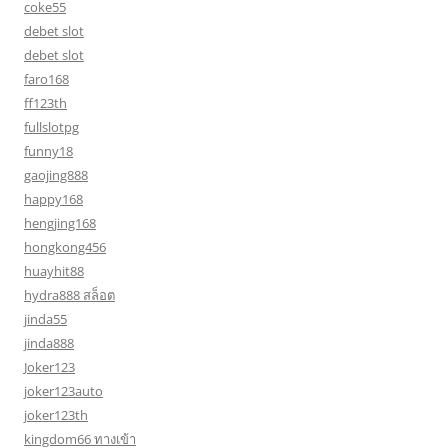
coke55
debet slot
debet slot
faro168
ff123th
fullslotpg
funny18
gaojing888
happy168
hengjing168
hongkong456
huayhit88
hydra888 สล็อต
jinda55
jinda888
Joker123
joker123auto
joker123th
kingdom66 ทางเข้า