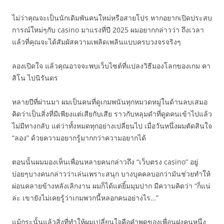
ไม่ว่าคุณจะเป็นนักเดิมพันคนใหม่หรือสายโปร หากอยากเปิดประสบ
การณ์ใหม่ๆกับ casino มาแรงที่ปี 2025 ผมอยากกล่าวว่า ถึงเวลา
แล้วที่คุณจะได้สัมผัสความเพลิดเพลินแบบครบวงจรจริงๆ
ลองเปิดใจ แล้วคุณอาจจะพบเว็บไซต์ที่แปลงวิธีมองโลกของเกม คา
สิโน ไปนิรันดร
หลายปีที่ผ่านมา ผมเป็นคนที่ดูเกมพนันทุกหมวดหมู่ในด้านลบเสมอ
คิดว่าเป็นสิ่งที่มีเพียงแต่เสียกับเสีย ราวกับหลุมดำที่ดูดคนเข้าไปแล้ว
ไม่มีทางกลับ แต่ว่าทั้งหมดทุกอย่างเปลี่ยนไป เมื่อวันหนึ่งผมตัดสินใจ
“ลอง” ด้วยความอยากรู้มากกว่าความอยากได้
ตอนนั้นผมมองเห็นเพื่อนหลายคนกล่าวถึง “เว็บตรง casino” อยู่
บ่อยๆบางคนกล่าวว่าเล่นเพราะสนุก บางบุคคลบอกว่ามันช่วยทำให้
ผ่อนคลายข้างหลังเลิกงาน ผมก็ได้แต่ยิ้มมุมปาก มีความคิดว่า “ก็แน่
ล่ะ เขายังไม่เคยรู้ว่าเกมพวกนี้หลอกคนอย่างไร…”
แม้กระนั้นแล้วสิ่งที่ทำให้ผมเปลี่ยนใจคือคำพูดของเพื่อนฝูงคนหนึ่ง