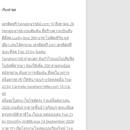
เรื่องล่าสุด
เครดิตฟรี hengjing168d.com 10 สิงหาคม 26
hengjing168 เกมเดิมพัน ที่สร้างความบันเทิง
ดีที่สุด Lucky box 300 บาท ไม่ติดเทิร์น ยูส
เดียว เล่นได้ทุกเกม เครดิตฟรี แจก เครดิตฟรี
เยอะที่สุด Top 23 by Nadia
Tangtem168 สายแตก ลุ้นกำไรแบบไม่เสียฟีล
โบนัสพี่ฝากมา น้องให้เพิ่ม 200 สายทุนน้อย
สมัครด่วน คุ้มค่าการเดิมพัน ที่สุดในวงการ
สล็อต168 เข้าให้ทัน ก่อนรางวัลหลุดมือ Top
22 by Carmelo tangtem168e.com 10 ก.ย.
69
สล็อตเว็บตรง เว็บไซต์ตรง รวมสล็อตน่าเล่น
2026 เกมดังจากค่ายชั้นนำ พร้อมรายละเอียด
ครบทุกมิติ คาสิโน เว็บแม่ ทดลองเล่น Top 21
by Dorothy jin888.asia 14 September 2026
บาคาร่า เปิดโลกเกมไพ่สดแบบเรียลไทม์ Top