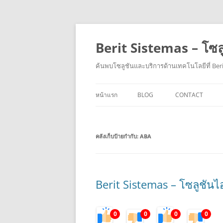
Berit Sistemas – โซล
ค้นพบโซลูชันและบริการด้านเทคโนโลยีที่ Berit
หน้าแรก
BLOG
CONTACT
คลังเก็บป้ายกำกับ:
ABA
Berit Sistemas – โซลูชัน
0
0
0
0