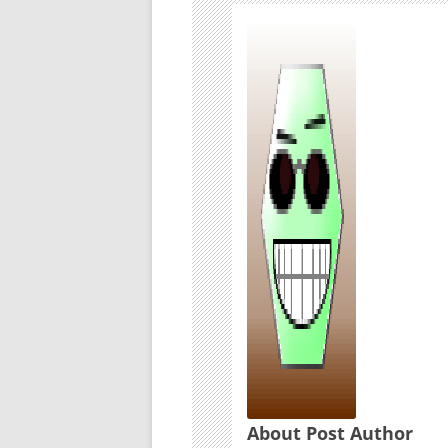
About Post Author