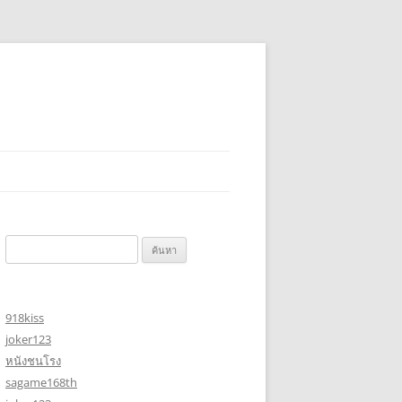
ค้นหา
สำหรับ:
918kiss
joker123
หนังชนโรง
sagame168th