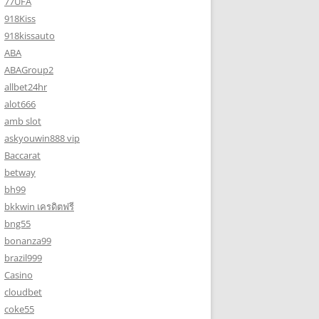
77UFA
918Kiss
918kissauto
ABA
ABAGroup2
allbet24hr
alot666
amb slot
askyouwin888 vip
Baccarat
betway
bh99
bkkwin เครดิตฟรี
bng55
bonanza99
brazil999
Casino
cloudbet
coke55