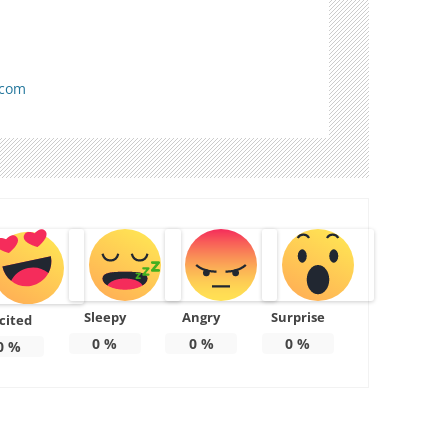
.com
Sleepy
Angry
Surprise
cited
0
%
0
%
0
%
0
%