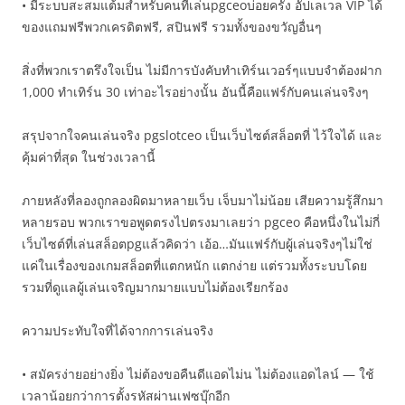
• มีระบบสะสมแต้มสำหรับคนที่เล่นpgceoบ่อยครั้ง อัปเลเวล VIP ได้
ของแถมฟรีพวกเครดิตฟรี, สปินฟรี รวมทั้งของขวัญอื่นๆ
สิ่งที่พวกเราตรึงใจเป็น ไม่มีการบังคับทำเทิร์นเวอร์ๆแบบจำต้องฝาก
1,000 ทำเทิร์น 30 เท่าอะไรอย่างนั้น อันนี้คือแฟร์กับคนเล่นจริงๆ
สรุปจากใจคนเล่นจริง pgslotceo เป็นเว็บไซต์สล็อตที่ ไว้ใจได้ และ
คุ้มค่าที่สุด ในช่วงเวลานี้
ภายหลังที่ลองถูกลองผิดมาหลายเว็บ เจ็บมาไม่น้อย เสียความรู้สึกมา
หลายรอบ พวกเราขอพูดตรงไปตรงมาเลยว่า pgceo คือหนึ่งในไม่กี่
เว็บไซต์ที่เล่นสล็อตpgแล้วคิดว่า เอ้อ…มันแฟร์กับผู้เล่นจริงๆไม่ใช่
แค่ในเรื่องของเกมสล็อตที่แตกหนัก แตกง่าย แต่รวมทั้งระบบโดย
รวมที่ดูแลผู้เล่นเจริญมากมายแบบไม่ต้องเรียกร้อง
ความประทับใจที่ได้จากการเล่นจริง
• สมัครง่ายอย่างยิ่ง ไม่ต้องขอคืนดีแอดไม่น ไม่ต้องแอดไลน์ — ใช้
เวลาน้อยกว่าการตั้งรหัสผ่านเฟซบุ๊กอีก