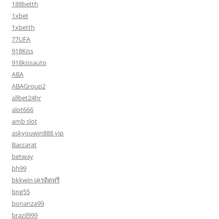
188betth
1xbet
1xbetth
77UFA
918Kiss
918kissauto
ABA
ABAGroup2
allbet24hr
alot666
amb slot
askyouwin888 vip
Baccarat
betway
bh99
bkkwin เครดิตฟรี
bng55
bonanza99
brazil999