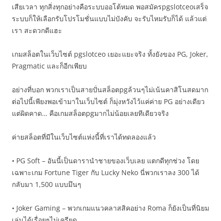
เสียเวลา ทุกสิ่งทุกอย่างคือระบบออโต้หมด พอสมัครpgslotceoเสร็จ
ระบบก็ให้เลือกรับโปรโมชั่นแบบไม่บังคับ จะรับไหมรับก็ได้ แล้วแต่
เรา สะดวกดีแฮะ
เกมสล็อตในเว็บไซต์ pgslotceo เยอะแยะจริง ทั้งยังของ PG, Joker,
Pragmatic และก็อีกเพียบ
อย่างที่บอก พวกเราเป็นสายปั่นสล็อตpgล้วนๆไม่เน้นคาสิโนสดมาก
ต่อไปนี้เพียงพอเข้ามาในเว็บไซต์ ก็มุ่งหวังไว้แค่ค่าย PG อย่างเดียว
แต่ผิดคาด… คือเกมสล็อตpgมากไม่น้อยเลยทีเดียวจริง
ค่ายสล็อตที่มีในเว็บไซต์แห่งนี้ที่เราได้ทดลองแล้ว
• PG Soft – อันนี้เป็นดารานำชายของเว็บเลย แตกดีทุกช่วง โดย
เฉพาะเกม Fortune Tiger กับ Lucky Neko นี่พวกเราลง 300 ได้
กลับมา 1,500 แบบมึนๆ
• Joker Gaming – พวกเกมแนวคลาสสิคอย่าง Roma ก็ยังเป็นที่นิยม
เล่นได้เรื่อยๆไม่เครียด