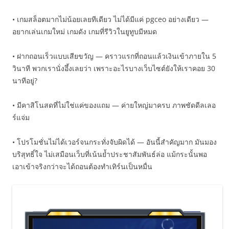
• เกมสล็อตมากไม่น้อยเลยทีเดียว ไม่ได้มีแค่ pgceo อย่างเดียว —
อยากเล่นเกมใหม่ เกมดัง เกมที่รีวิวในยูทูบมีหมด
• ฝากถอนเร็วแบบเสียขวัญ — คราวแรกที่ถอนแล้วเงินเข้าภายใน 5
วินาที พวกเรานั่งอึ้งเลยว่า เพราะอะไรบางเว็บไซต์ยังให้เราคอย 30
นาทีอยู่?
• มีคาสิโนสดที่ไม่ใช่แค่ของแถม — ค่ายใหญ่มาครบ ภาพชัดดีลเลอ
ร์แจ่ม
• โปรโมชั่นไม่ได้เวอร์จนกระทั่งจับผิดได้ — อันนี้สำคัญมาก มันมอง
บริสุทธิ์ใจ ไม่เสมือนเว็บที่เน้นย้ำประชาสัมพันธ์ล่อ แม้กระนั้นพอ
เอาเข้าจริงกว่าจะได้ถอนต้องทำเทิร์นเป็นหมื่น