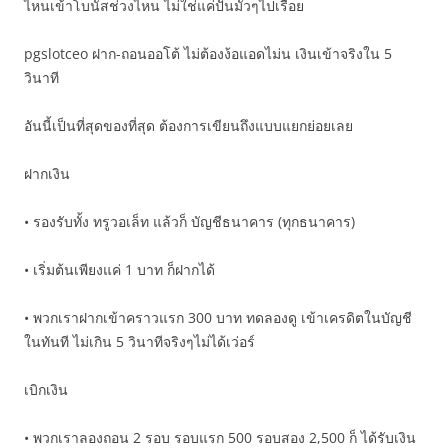
ไหนเข้าโบนัสช่วงไหน ไม่ใช่แค่ปั่นมั่วๆไปเรื่อย
pgslotceo ฝาก-ถอนออโต้ ไม่ต้องง้อแอดไม่น เงินเข้าจริงใน 5
วินาที
อันนี้เป็นที่สุดของที่สุด ต้องการเขียนถึงแบบแยกย่อยเลย
ฝากเงิน
• รองรับทั้ง ทรูวอเล็ท แล้วก็ บัญชีธนาคาร (ทุกธนาคาร)
• เริ่มต้นเพียงแค่ 1 บาท ก็ฝากได้
• พวกเราฝากเข้าคราวแรก 300 บาท ทดลองดู เข้าเครดิตในบัญชี
ในทันที ไม่เกิน 5 วินาทีจริงๆไม่ได้เว่อร์
เบิกเงิน
• พวกเราลองถอน 2 รอบ รอบแรก 500 รอบสอง 2,500 ก็ ได้รับเงิน