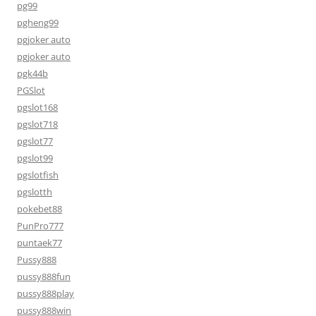
pg99
pgheng99
pgjoker auto
pgjoker auto
pgk44b
PGSlot
pgslot168
pgslot718
pgslot77
pgslot99
pgslotfish
pgslotth
pokebet88
PunPro777
puntaek77
Pussy888
pussy888fun
pussy888play
pussy888win