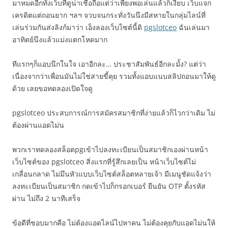
มาหมดอีกทั้งเว็บที่ดูน่าเชื่อถือแต่ว่าเพียงพอเล่นแล้วก็เงียบ เว็บแจก
เครดิตแต่ถอนยาก ฯลฯ จวบจนกระทั่งวันนึงมีสหายในกลุ่มไลน์ที่
เล่นร่วมกันส่งลิงก์มาว่า เอ็งลองเว็บไซต์นี้ดิ
pgslotceo
ฉันเล่นมา
อาทิตย์นึงแล้วแม่งแตกโหดมาก
ทีแรกๆก็แอบนึกในใจ เอาอีกละ… ประชาสัมพันธ์อีกละมั้ง? แต่ว่า
เนื่องจากว่าเพื่อนมันไม่ใช่สายขี้คุย รวมทั้งแอบแนบสลิปถอนมาให้ดู
ด้วย เลยขอทดลองเปิดใจดู
pgslotceo ประสบการณ์การสมัครสมาชิกที่ง่ายแล้วก็ไวกว่าเดิม ไม่
ต้องผ่านแอดไม่น
พวกเราทดลองสล็อตpgเข้าไปลงทะเบียนเป็นสมาชิกเองผ่านหน้า
เว็บไซต์ของ pgslotceo สิ่งแรกที่รู้สึกเลยเป็น หน้าเว็บไซต์ไม่
เกลื่อนกลาด ไม่มึนหัวแบบเว็บไซต์สล็อตหลายเจ้า มีเมนูชัดแจ้งว่า
ลงทะเบียนเป็นสมาชิก กดเข้าไปก็กรอกเบอร์ ยืนยัน OTP ตั้งรหัส
ผ่าน ไม่ถึง 2 นาทีเสร็จ
ข้อดีที่ชอบมากคือ ไม่ต้องแอดไลน์ไปหาคน ไม่ต้องคุยกับแอดไม่นให้