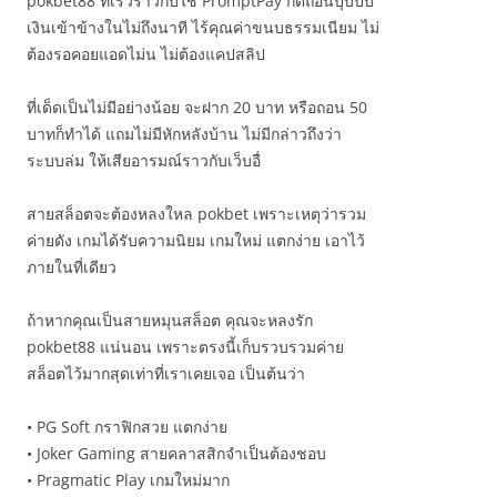
pokbet88 ที่เร็วราวกับใช้ PromptPay กดถอนปุบปับ
เงินเข้าข้างในไม่ถึงนาที ไร้คุณค่าขนบธรรมเนียม ไม่
ต้องรอคอยแอดไม่น ไม่ต้องแคปสลิป
ที่เด็ดเป็นไม่มีอย่างน้อย จะฝาก 20 บาท หรือถอน 50
บาทก็ทำได้ แถมไม่มีหักหลังบ้าน ไม่มีกล่าวถึงว่า
ระบบล่ม ให้เสียอารมณ์ราวกับเว็บอื่
สายสล็อตจะต้องหลงใหล pokbet เพราะเหตุว่ารวม
ค่ายดัง เกมได้รับความนิยม เกมใหม่ แตกง่าย เอาไว้
ภายในที่เดียว
ถ้าหากคุณเป็นสายหมุนสล็อต คุณจะหลงรัก
pokbet88 แน่นอน เพราะตรงนี้เก็บรวบรวมค่าย
สล็อตไว้มากสุดเท่าที่เราเคยเจอ เป็นต้นว่า
• PG Soft กราฟิกสวย แตกง่าย
• Joker Gaming สายคลาสสิกจำเป็นต้องชอบ
• Pragmatic Play เกมใหม่มาก