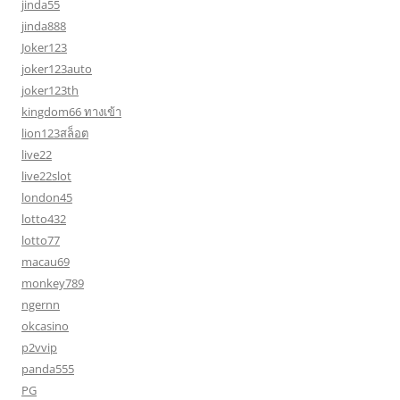
jinda55
jinda888
Joker123
joker123auto
joker123th
kingdom66 ทางเข้า
lion123สล็อต
live22
live22slot
london45
lotto432
lotto77
macau69
monkey789
ngernn
okcasino
p2vvip
panda555
PG