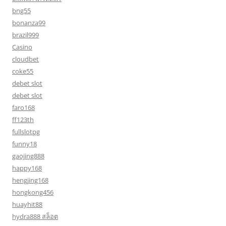
bng55
bonanza99
brazil999
Casino
cloudbet
coke55
debet slot
debet slot
faro168
ff123th
fullslotpg
funny18
gaojing888
happy168
hengjing168
hongkong456
huayhit88
hydra888 สล็อต