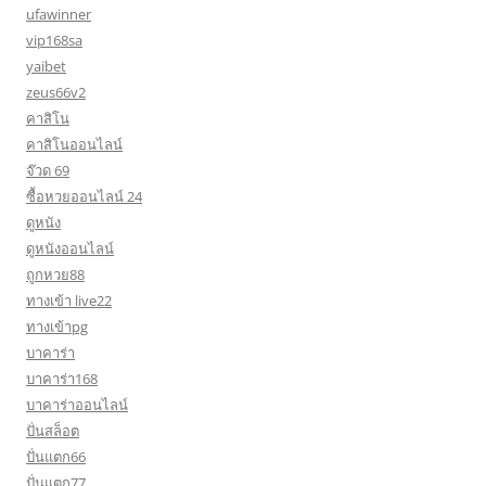
ufawinner
vip168sa
yaibet
zeus66v2
คาสิโน
คาสิโนออนไลน์
จ๊วด 69
ซื้อหวยออนไลน์ 24
ดูหนัง
ดูหนังออนไลน์
ถูกหวย88
ทางเข้า live22
ทางเข้าpg
บาคาร่า
บาคาร่า168
บาคาร่าออนไลน์
ปั่นสล็อต
ปั่นแตก66
ปั่นแตก77