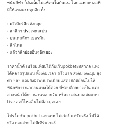
พนันกีฬา ก็จัดเต็มไม่แพ้คนใดกันแน่ โดยเฉพาะบอลที่
มีให้แทงครบทุกลีก ทั้ง:
• พรีเมียร์ลีก อังกฤษ
• ลาลีกา ประเทศสเปน
• บุนเดสลีกา เยอรมัน
• ลีกไทย
• แล้วก็ลีกย่อยอื่นๆอีกเยอะ
ราคาน้ำดี เปรียบเทียบได้กับเว็บpokbet88สากล แทง
ได้หลายรูปแบบ ทั้งเต็มเวลา ครึ่งแรก สเต็ป เตะมุม สูง
ต่ำ ฯลฯ แถมยังมีระบบระเบียบแสดงสถิติย้อนไปให้
พินิจพิจารณาก่อนแทงได้ด้วย ที่ชอบอีกอย่างเป็น แทง
ล่วงหน้าได้ยาวนานหลายวัน หรือจะเล่นบอลสดแบบ
Live สดก็ไหลลื่นไม่มีสะดุดเลย
โปรโมชัน pokbet แจกแบบไม่เว่อร์ แต่รับจริง ใช้ได้
จริง ถอนง่าย ไม่มีเทิร์นเวอร์