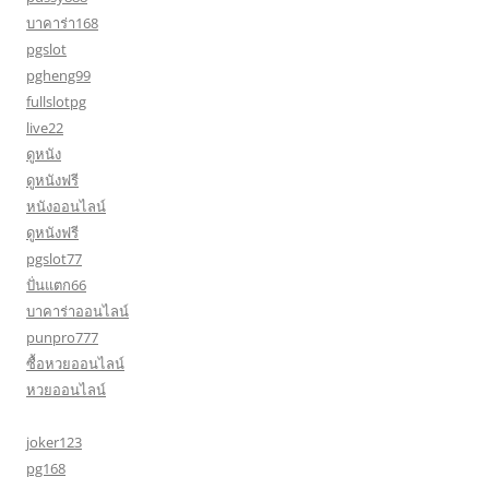
บาคาร่า168
pgslot
pgheng99
fullslotpg
live22
ดูหนัง
ดูหนังฟรี
หนังออนไลน์
ดูหนังฟรี
pgslot77
ปั่นแตก66
บาคาร่าออนไลน์
punpro777
ซื้อหวยออนไลน์
หวยออนไลน์
joker123
pg168