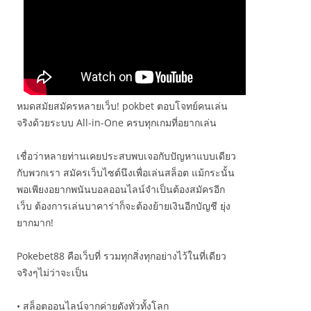
หมดสมัยสมัครหลายเว็บ! pokbet ตอบโจทย์คนเล่น
จริงด้วยระบบ All-in-One ครบทุกเกมที่อยากเล่น
เชื่อว่าหลายท่านเคยประสบพบเจอกับปัญหาแบบเดียว
กับพวกเรา สมัครเว็บไซต์นึงเพื่อเล่นสล็อต แม้กระนั้น
พอเพียงอยากพนันบอลออนไลน์จำเป็นต้องสมัครอีก
เว็บ ต้องการเล่นบาคาร่าก็จะต้องย้ายเงินอีกบัญชี ยุ่ง
ยากมาก!
Pokebet88 คือเว็บที่ รวมทุกสิ่งทุกอย่างไว้ในที่เดียว
จริงๆไม่ว่าจะเป็น
• สล็อตออนไลน์จากค่ายดังทั่วทั้งโลก