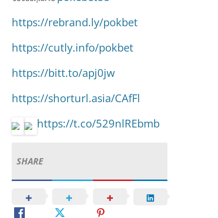
https://rebrand.ly/pokbet
https://cutly.info/pokbet
https://bitt.to/apj0jw
https://shorturl.asia/CAfFl
https://t.co/529nlREbmb
SHARE