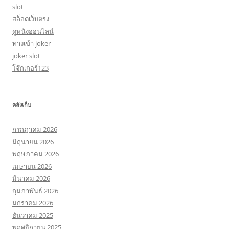
slot
สล็อตเว็บตรง
ดูหนังออนไลน์
ทางเข้า joker
joker slot
โจ๊กเกอร์123
คลังเก็บ
กรกฎาคม 2026
มิถุนายน 2026
พฤษภาคม 2026
เมษายน 2026
มีนาคม 2026
กุมภาพันธ์ 2026
มกราคม 2026
ธันวาคม 2025
พฤศจิกายน 2025