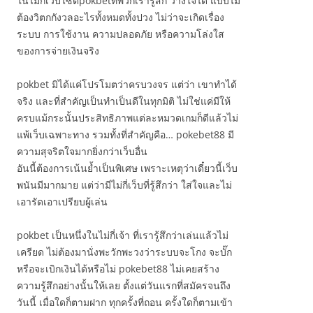
ในไม่กี่เว็บไซต์pokbetที่พวกเรารู้สึก วางใจได้ แบบไม่
ต้องวิตกกังวลอะไรทั้งหมดทั้งปวง ไม่ว่าจะเกิดเรื่อง
ระบบ การใช้งาน ความปลอดภัย หรือความโล่งใส
ของการจ่ายเงินจริง
pokbet มิได้แค่โปรโมตว่าครบวงจร แต่ว่า เขาทำได้
จริง และที่สำคัญเป็นทำเป็นดีในทุกมิติ ไม่ใช่แค่มีให้
ครบแม้กระนั้นประสิทธิภาพแต่ละหมวดเกมก็ดีแล้วไม่
แพ้เว็บเฉพาะทาง รวมทั้งที่สำคัญคือ… pokebet88 มี
ความสุจริตใจมากยิ่งกว่าเว็บอื่น
อันนี้ต้องการเน้นย้ำเป็นพิเศษ เพราะเหตุว่าเดี๋ยวนี้เว็บ
พนันมีมากมาย แต่ว่ามีไม่กี่เว็บที่รู้สึกว่า ใส่ใจและไม่
เอารัดเอาเปรียบผู้เล่น
pokbet เป็นหนึ่งในไม่กี่เจ้า ที่เรารู้สึกว่าเล่นแล้วไม่
เครียด ไม่ต้องมานั่งพะวักพะวงว่าระบบจะโกง จะบั๊ก
หรือจะเบิกเงินได้หรือไม่ pokebet88 ไม่เคยสร้าง
ความรู้สึกอย่างนั้นให้เลย ตั้งแต่วันแรกที่สมัครจนถึง
วันนี้ เมื่อใดก็ตามฝาก ทุกครั้งที่ถอน ครั้งใดก็ตามเข้า