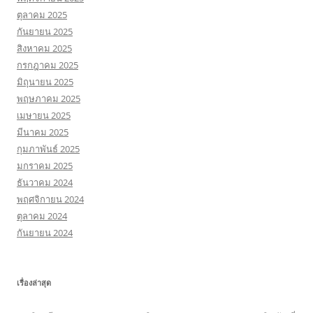
ตุลาคม 2025
กันยายน 2025
สิงหาคม 2025
กรกฎาคม 2025
มิถุนายน 2025
พฤษภาคม 2025
เมษายน 2025
มีนาคม 2025
กุมภาพันธ์ 2025
มกราคม 2025
ธันวาคม 2024
พฤศจิกายน 2024
ตุลาคม 2024
กันยายน 2024
เรื่องล่าสุด