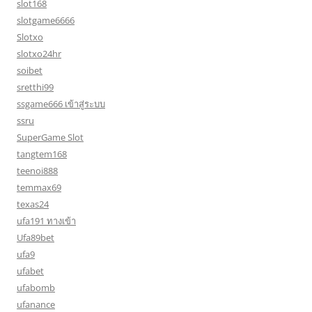
slot168
slotgame6666
Slotxo
slotxo24hr
soibet
sretthi99
ssgame666 เข้าสู่ระบบ
ssru
SuperGame Slot
tangtem168
teenoi888
temmax69
texas24
ufa191 ทางเข้า
Ufa89bet
ufa9
ufabet
ufabomb
ufanance