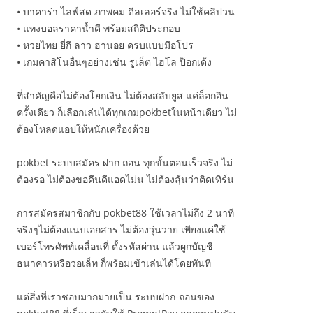
• บาคาร่า ไลฟ์สด ภาพคม ดีลเลอร์จริง ไม่ใช้คลิปวน
• แทงบอลราคาน้ำดี พร้อมสถิติประกอบ
• หวยไทย ยี่กี ลาว ฮานอย ครบแบบมือโปร
• เกมคาสิโนอื่นๆอย่างเช่น รูเล็ต ไฮโล ป๊อกเด้ง
ที่สำคัญคือไม่ต้องโยกเงิน ไม่ต้องสลับยูส แค่ล็อกอิน
ครั้งเดียว ก็เลือกเล่นได้ทุกเกมpokbetในหน้าเดียว ไม่
ต้องโหลดแอปให้หนักเครื่องด้วย
pokbet ระบบสมัคร ฝาก ถอน ทุกขั้นตอนเร็วจริง ไม่
ต้องรอ ไม่ต้องขอคืนดีแอดไม่น ไม่ต้องลุ้นว่าติดเทิร์น
การสมัครสมาชิกกับ pokbet88 ใช้เวลาไม่ถึง 2 นาที
จริงๆไม่ต้องแนบเอกสาร ไม่ต้องวุ่นวาย เพียงแค่ใช้
เบอร์โทรศัพท์เคลื่อนที่ ตั้งรหัสผ่าน แล้วผูกบัญชี
ธนาคารหรือวอเล็ท ก็พร้อมเข้าเล่นได้โดยทันที
แต่สิ่งที่เราชอบมากมายเป็น ระบบฝาก-ถอนของ