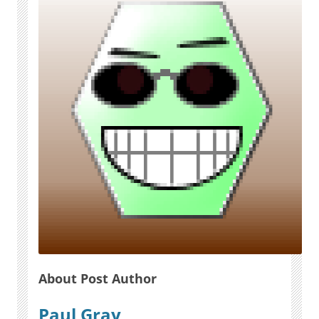
About Post Author
Paul Gray