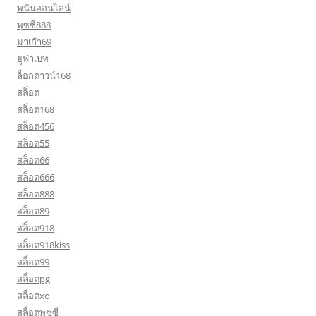
พนันออนไลน์
พุซซี่888
มาเก๊า69
ยูฟ่าเบท
ล็อกดาวน์168
สล็อต
สล็อต168
สล็อต456
สล็อต55
สล็อต66
สล็อต666
สล็อต888
สล็อต89
สล็อต918
สล็อต918kiss
สล็อต99
สล็อตpg
สล็อตxo
สล็อตพุซซี่