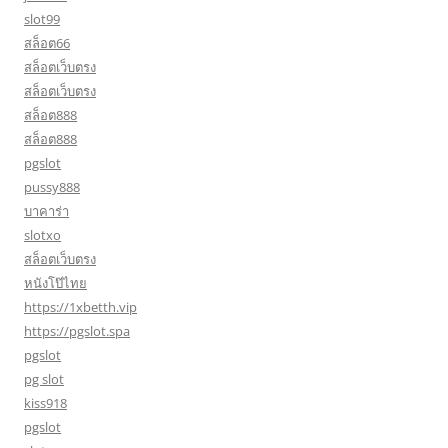
slot99
สล็อต66
สล็อตเว็บตรง
สล็อตเว็บตรง
สล็อต888
สล็อต888
pgslot
pussy888
บาคาร่า
slotxo
สล็อตเว็บตรง
หนังโป๊ไทย
https://1xbetth.vip
https://pgslot.spa
pgslot
pg slot
kiss918
pgslot