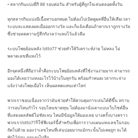
• สลากกินแบ่งยี่กี 88 รอบต่อวัน สำหรับผู้ที่ถูกใจเล่นตลอดทั้งวัน
ทุกสลากกินแบ่งมีเนื้อหาบอกหมด ไม่ต้องไปเปิดดูผลที่อื่นให้เสียเวลา
ระบบจะแสดงผลเมื่อออกรางวัล และก็แจ้งเตือนถ้าหากเราถูกรางวัล
ซึ่งช่วยลดความรู้สึกกังวลว่าแทงไว้แล้วลืม
ระบบโพยย้อนหลัง lotto77 ช่วยทำให้วิเคราะห์ง่าย ไม่หลง ไม่
พลาดเลขที่แทงไว้
อีกจุดหนึ่งที่ถือว่าล้ำคือระบบโพยย้อนหลังที่ใช้งานง่ายมาก สามารถ
มองได้เลยว่าแทงอะไรไว้บ้างในทุกวัน พร้อมกำหนดเวลากระจ่าง
แจ้งว่าส่งโพยเมื่อไร เห็นผลทดแทนเท่าไหร่
พวกเราชอบเนื่องจากว่ามันช่วยทำให้ควบคุมการเล่นได้ดีขึ้น ทราบ
ว่ารอบไหนกำไร รอบไหนขาดทุน ไม่ต้องมานั่งเดาแบบเว็บไซต์อื่น
ที่แสดงผลลัพธ์ไม่ชัดเจน ไหมมีข้อมูลให้มองเลย บางครั้งบางคราว
พวกเราlotto77ก็ใช้ฟีเจอร์นี้สำหรับเพื่อการวางแผนแทงเลขในรอบ
ถัดไปด้วย มองว่าเลขไหนที่เล่นบ่อยมากแม้กระนั้นไม่เคยถูก จะได้
พักไว้ก่อน ออมงบไปอีก