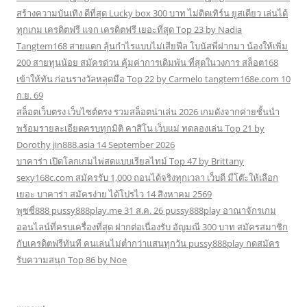
สร้างความบันเทิง ดีที่สุด Lucky box 300 บาท ไม่ติดเทิร์น ยูสเดียว เล่นได้
ทุกเกม เครดิตฟรี แจก เครดิตฟรี เยอะที่สุด Top 23 by Nadia
Tangtem168 สายแตก ลุ้นกำไรแบบไม่เสียฟีล โบนัสพี่ฝากมา น้องให้เพิ่ม
200 สายทุนน้อย สมัครด่วน คุ้มค่าการเดิมพัน ที่สุดในวงการ สล็อต168
เข้าให้ทัน ก่อนรางวัลหลุดมือ Top 22 by Carmelo tangtem168e.com 10
ก.ย. 69
สล็อตเว็บตรง เว็บไซต์ตรง รวมสล็อตน่าเล่น 2026 เกมดังจากค่ายชั้นนำ
พร้อมรายละเอียดครบทุกมิติ คาสิโน เว็บแม่ ทดลองเล่น Top 21 by
Dorothy jin888.asia 14 September 2026
บาคาร่า เปิดโลกเกมไพ่สดแบบเรียลไทม์ Top 47 by Brittany
sexy168c.com สมัครรับ 1,000 ถอนได้จริงทุกเวลา เว็บดี มีโต๊ะให้เลือก
เยอะ บาคาร่า สมัครง่าย ได้โปรไว 14 สิงหาคม 2569
พุซซี่888 pussy888play.me 31 ส.ค. 26 pussy888play อาณาจักรเกม
ออนไลน์ที่ครบเครื่องที่สุด ฝากต่อเนื่องรับ อัญมณี 300 บาท สมัครสมาชิก
กับเครดิตฟรีทันที คนเล่นไม่ต่ำกว่าแสนทุกวัน pussy888play กดสมัคร
รับความสนุก Top 86 by Noe