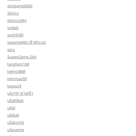
slotgame6666
Slotxo
slotxo24hr
soibet
sretthi99
ssgame666 เข้าสู่ระบบ
ssru
SuperGame Slot
tangtem168
teenoi888
temmax69
texas24
ufa191 ทางเข้า
Ufa89bet
ufa9
ufabet
ufabomb
ufanance