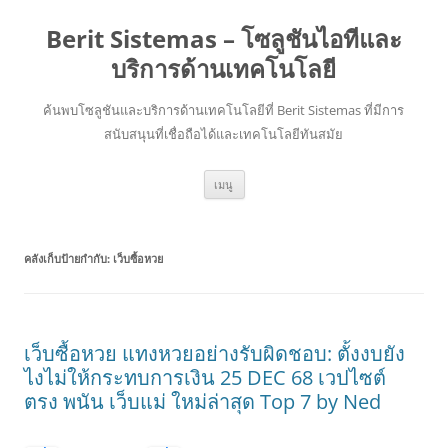
Berit Sistemas – โซลูชันไอทีและ
บริการด้านเทคโนโลยี
ค้นพบโซลูชันและบริการด้านเทคโนโลยีที่ Berit Sistemas ที่มีการ
สนับสนุนที่เชื่อถือได้และเทคโนโลยีทันสมัย
ข้าม
เมนู
ไป
ยัง
เนื้อหา
คลังเก็บป้ายกำกับ:
เว็บซื้อหวย
เว็บซื้อหวย แทงหวยอย่างรับผิดชอบ: ตั้งงบยัง
ไงไม่ให้กระทบการเงิน 25 DEC 68 เวปไซต์
ตรง พนัน เว็บแม่ ใหม่ล่าสุด Top 7 by Ned