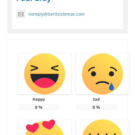
noreply@beritsistemas.com
Happy
Sad
0
%
0
%