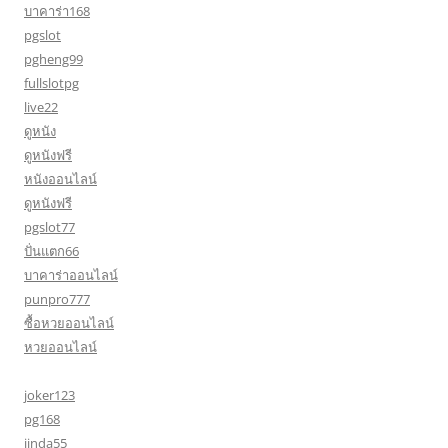
บาคาร่า168
pgslot
pgheng99
fullslotpg
live22
ดูหนัง
ดูหนังฟรี
หนังออนไลน์
ดูหนังฟรี
pgslot77
ปั่นแตก66
บาคาร่าออนไลน์
punpro777
ซื้อหวยออนไลน์
หวยออนไลน์
joker123
pg168
jinda55