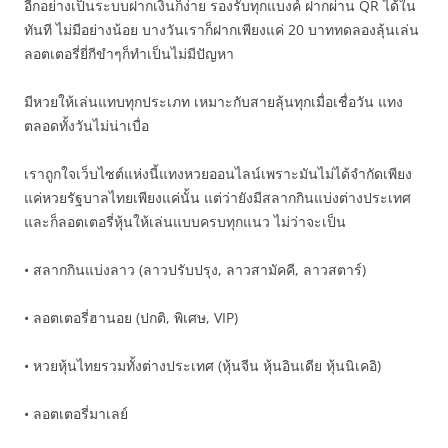
อีกอย่างเป็นระบบฝากเงินก็ง่าย รองรับทุกแบงค์ ฝากผ่าน QR ได้ใน
ทันที ไม่มีอย่างน้อย บางวันเราก็ฝากเพียงแค่ 20 บาททดลองลุ้นเล่น
ลอตเตอรี่ยี่กีขำๆก็ทำเป็นไม่มีปัญหา
มีหวยให้เล่นแทบทุกประเภท เหมาะกับสายลุ้นทุกเมื่อเชื่อวัน แทง
ตลอดทั้งวันไม่น่าเบื่อ
เราถูกใจเว็บไซต์แห่งนี้แทงหวยออนไลน์เพราะมันไม่ได้จำกัดเพียง
แค่หวยรัฐบาลไทยเพียงแค่นั้น แต่ว่ายังมีสลากกินแบ่งต่างประเทศ
และก็ลอตเตอรี่หุ้นให้เล่นแบบครบทุกแนว ไม่ว่าจะเป็น
• สลากกินแบ่งลาว (ลาวปรับปรุง, ลาวสามัคคี, ลาวสตาร์)
• ลอตเตอรี่ฮานอย (ปกติ, พิเศษ, VIP)
• หวยหุ้นไทยรวมทั้งต่างประเทศ (หุ้นจีน หุ้นอินเดีย หุ้นนิเคอิ)
• ลอตเตอรี่มาเลย์