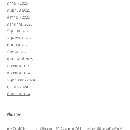
ตุลาคม 2025
กันยายน 2025
สิงหาคม 2025
กรกฎาคม 2025
มิถุนายน 2025
พฤษภาคม 2025
เมษายน 2025
มีนาคม 2025
กุมภาพันธ์ 2025
มกราคม 2025
ธันวาคม 2024
พฤศจิกายน 2024
ตุลาคม 2024
กันยายน 2024
เรื่องล่าสุด
เครดิตฟรี hengjing168d.com 10 สิงหาคม 26 hengjing168 เกมเดิมพัน ที่