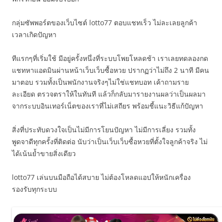
กลุ่มซัพพอร์ตของเว็บไซต์ lotto77 ตอบแชทเร็ว ไม่ละเลยลูกค้า
เวลาเกิดปัญหา
ทีแรกๆที่เริ่มใช้ มีอยู่ครั้งหนึ่งที่ระบบโพยโหลดช้า เราเลยทดลองกด
แชทหาแอดมินผ่านหน้าเว็บเว็บซื้อหวย ปรากฏว่าไม่ถึง 2 นาที มีคน
มาตอบ รวมทั้งเป็นพนักงานจริงๆไม่ใช่แชทบอท เค้าถามราย
ละเอียด ตรวจตราให้ในทันที แล้วก็กลับมารายงานผลว่าเป็นผลมา
จากระบบอินเทอร์เน็ตของเราที่ไม่เสถียร พร้อมชี้แนะวิธีแก้ปัญหา
สิ่งที่ประทับดวงใจเป็นไม่มีการโยนปัญหา ไม่มีการเลี่ยง รวมทั้ง
พูดจาดีทุกครั้งที่ติดต่อ นับว่าเป็นเว็บเว็บซื้อหวยที่ตั้งใจลูกค้าจริง ไม่
ได้เน้นย้ำขายสิ่งเดียว
lotto77 เล่นบนมือถือได้สบาย ไม่ต้องโหลดแอปให้หนักเครื่อง
รองรับทุกระบบ