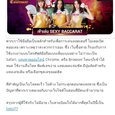
พวกเราใช้มือถือเป็นหลักสำหรับเพื่อการเล่นลอตเตอรี่ ไม่เคยเปิด
คอมเลย เพราะเหตุว่าสะดวกกว่าเยอะ ซึ่ง เว็บซื้อหวย ก็รองรับการ
ใช้แรงงานบนโทรศัพท์มือถือแบบเต็มแบบอย่าง ไม่ว่าจะเป็น
Safari,
แทงหวยออนไลน์
Chrome, หรือ Browser ไหนๆก็เข้าได้
หมด ใช้งานลื่นไหล พิมพ์เลขง่าย แสดงผลแจ่มชัด มีปุ่มลัดสำหรับ
แทงเลขเดิม หรือเลือกชุดเลขยอดฮิต
ที่สำคัญเป็นเว็บโหลดเร็ว ไม่ค้าง ไม่กระตุกตอนกดแทงหวย ซึ่งเป็น
ปัญหาที่พวกเราเคยเจอกับบางเว็บไซต์ในตอนที่มีคนเข้ามากมาย
สรุปจากผู้ที่ใช้จริง ไม่มีอวย เว็บหวยป้อมใจได้มากที่สุดในปีนี้เป็น
lotto77