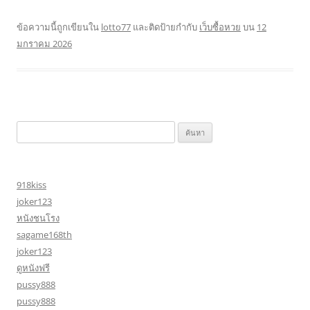
ข้อความนี้ถูกเขียนใน
lotto77
และติดป้ายกำกับ
เว็บซื้อหวย
บน
12
มกราคม 2026
ค้นหา
สำหรับ:
918kiss
joker123
หนังชนโรง
sagame168th
joker123
ดูหนังฟรี
pussy888
pussy888