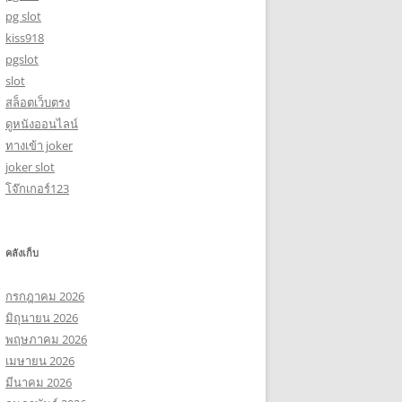
pg slot
kiss918
pgslot
slot
สล็อตเว็บตรง
ดูหนังออนไลน์
ทางเข้า joker
joker slot
โจ๊กเกอร์123
คลังเก็บ
กรกฎาคม 2026
มิถุนายน 2026
พฤษภาคม 2026
เมษายน 2026
มีนาคม 2026