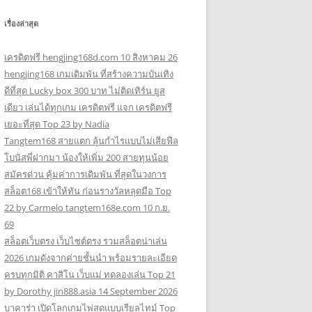
เรื่องล่าสุด
เครดิตฟรี hengjing168d.com 10 สิงหาคม 26
hengjing168 เกมเดิมพัน ที่สร้างความบันเทิง
ดีที่สุด Lucky box 300 บาท ไม่ติดเทิร์น ยูส
เดียว เล่นได้ทุกเกม เครดิตฟรี แจก เครดิตฟรี
เยอะที่สุด Top 23 by Nadia
Tangtem168 สายแตก ลุ้นกำไรแบบไม่เสียฟีล
โบนัสพี่ฝากมา น้องให้เพิ่ม 200 สายทุนน้อย
สมัครด่วน คุ้มค่าการเดิมพัน ที่สุดในวงการ
สล็อต168 เข้าให้ทัน ก่อนรางวัลหลุดมือ Top
22 by Carmelo tangtem168e.com 10 ก.ย.
69
สล็อตเว็บตรง เว็บไซต์ตรง รวมสล็อตน่าเล่น
2026 เกมดังจากค่ายชั้นนำ พร้อมรายละเอียด
ครบทุกมิติ คาสิโน เว็บแม่ ทดลองเล่น Top 21
by Dorothy jin888.asia 14 September 2026
บาคาร่า เปิดโลกเกมไพ่สดแบบเรียลไทม์ Top