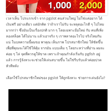
เวลาเห็น โปรแรกเข้า จาก pgslot คนส่วนใหญ่ ไม่ใช่แค่อยาก ได้
เงินฟรี อย่างเดียว แต่มักคิด ว่าถ้าเราไม่รับ จะหลุดอะไรดี ๆ ไปไหม
มากกว่า ซึ่งมันเป็นเรื่องปกติ มาก ๆ โดยเฉพาะมือใหม่ กับ คนที่เพิ่ง
ลองสล็อต ได้ไม่นาน แล้วเอาจริง ๆ เราพลาดอะไรไป จริงไหมกัน
แน่ ในบทความนี้ผมขอ พาคุณ เห็นภาพ โปรสมาชิกใหม่ ให้ชัดขึ้น
เพื่อที่คุณจะได้ใช้ให้คุ้ม จากมัน แบบเต็ม ๆ โดยระหว่างที่อ่าน ผมจะ
ค่อย ๆ ไล่ จุดที่ควรดูให้ขาด เพราะถ้าคุณกำลังเริ่มกับ pgfish อยู่
แล้ว การรู้จังหวะจะช่วยให้เล่นสบายขึ้น ไม่ใช่รีบรับแล้วค่อยปวด
หัวทีหลัง
เลือกใช้โปรสมาชิกใหม่ของ pgslot ให้ถูกจังหวะ ช่วยการเล่นยังไง?