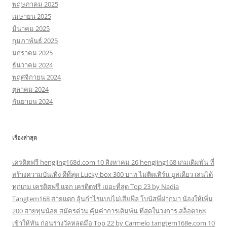
พฤษภาคม 2025
เมษายน 2025
มีนาคม 2025
กุมภาพันธ์ 2025
มกราคม 2025
ธันวาคม 2024
พฤศจิกายน 2024
ตุลาคม 2024
กันยายน 2024
เรื่องล่าสุด
เครดิตฟรี hengjing168d.com 10 สิงหาคม 26 hengjing168 เกมเดิมพัน ที่
สร้างความบันเทิง ดีที่สุด Lucky box 300 บาท ไม่ติดเทิร์น ยูสเดียว เล่นได้
ทุกเกม เครดิตฟรี แจก เครดิตฟรี เยอะที่สุด Top 23 by Nadia
Tangtem168 สายแตก ลุ้นกำไรแบบไม่เสียฟีล โบนัสพี่ฝากมา น้องให้เพิ่ม
200 สายทุนน้อย สมัครด่วน คุ้มค่าการเดิมพัน ที่สุดในวงการ สล็อต168
เข้าให้ทัน ก่อนรางวัลหลุดมือ Top 22 by Carmelo tangtem168e.com 10