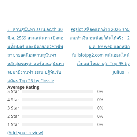
เมนู
←
สวนสุนันทา ssru.ac.th 30
Pgslot สล็อตแตกง่าย 2026 รวม
นำทาง
มี.ค. 2569 สวนสุนันทา เปิดสอ
เกมทำเงิน ทุนน้อยก็ลุ้นได้จริง 12
เรื่อง
นทั้งป.ตรี และมีต่อยอดวิชาชีพ
ม.ค. 69 web แจกหนัก
สาขายอดนิยมสวนสุนันทา
fullslotpg2.com พนันออนไลน์
หลักสูตรครุศาสตร์สวนสุนันทา
เว็บแม่ ใหม่ล่าสุด Top 95 by
จบมามีงานทำ ssru ปฏิทินรับ
Julius
→
สมัคร Top 26 by Flossie
Average Rating
5 Star
0%
4 Star
0%
3 Star
0%
2 Star
0%
1 Star
0%
(Add your review)