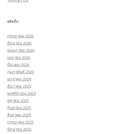
โจ๊กเกอร์123
คลังเก็บ
กรกฎาคม 2026
มิถุนายน 2026
พฤษภาคม 2026
เมษายน 2026
มีนาคม 2026
กุมภาพันธ์ 2026
มกราคม 2026
ธันวาคม 2025
พฤศจิกายน 2025
ตุลาคม 2025
กันยายน 2025
สิงหาคม 2025
กรกฎาคม 2025
มิถุนายน 2025