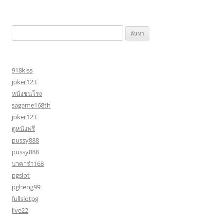
ค้นหา
สำหรับ:
918kiss
joker123
หนังชนโรง
sagame168th
joker123
ดูหนังฟรี
pussy888
pussy888
บาคาร่า168
pgslot
pgheng99
fullslotpg
live22