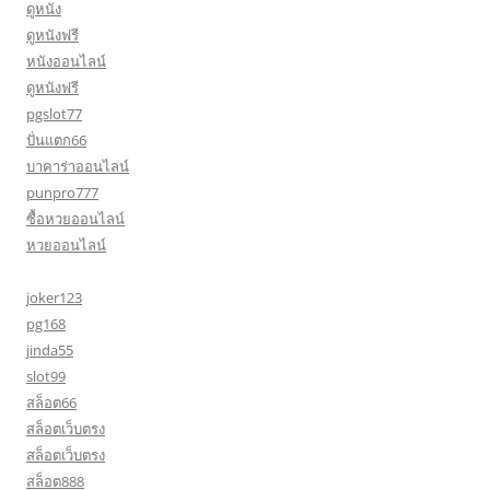
ดูหนัง
ดูหนังฟรี
หนังออนไลน์
ดูหนังฟรี
pgslot77
ปั่นแตก66
บาคาร่าออนไลน์
punpro777
ซื้อหวยออนไลน์
หวยออนไลน์
joker123
pg168
jinda55
slot99
สล็อต66
สล็อตเว็บตรง
สล็อตเว็บตรง
สล็อต888