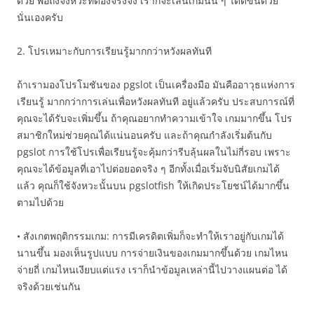
ด้วย พอถึงจังหวะที่ต้องจริงจัง เราก็จะเล่นเกมนั้น ๆ ได้ดีขึ้นด้วย
นั่นเองครับ
2. โปรเหมาะกับการเรียนรู้มากกว่าหวังผลทันที
ถ้าเรามองโปรโมชันของ pgslot เป็นเครื่องมือ มันคืออาวุธแห่งการ
เรียนรู้ มากกว่าการเล่นเพื่อหวังผลทันที อยู่แล้วครับ ประสบการณ์ที่
คุณจะได้รับจะเพิ่มขึ้น ถ้าคุณอยากทำความเข้าใจ เกมมากขึ้น โปร
สมาชิกใหม่ช่วยคุณได้แน่นอนครับ และถ้าคุณกำลังเริ่มต้นกับ
pgslot การใช้โปรเพื่อเรียนรู้จะคุ้มกว่ารีบลุ้นผลในไม่กี่รอบ เพราะ
คุณจะได้ข้อมูลที่เอาไปต่อยอดจริง ๆ อีกทั้งเมื่อเริ่มจับนิสัยเกมได้
แล้ว คุณก็ใช้จังหวะนั้นบน pgslotfish ให้เกิดประโยชน์ได้มากขึ้น
ตามไปด้วย
• สังเกตพฤติกรรมเกม: การมีเครดิตเพิ่มก็จะทำให้เราอยู่กับเกมได้
นานขึ้น มองเห็นรูปแบบ การจ่ายเงินของเกมมากขึ้นด้วย เกมไหน
จ่ายถี่ เกมไหนเงียบแต่แรง เราก็นำข้อมูลเหล่านี้ไปวางแผนต่อ ได้
จริงด้วยเช่นกัน