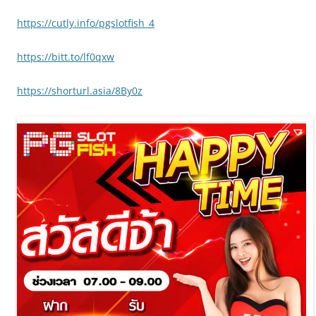
https://cutly.info/pgslotfish_4
https://bitt.to/lf0qxw
https://shorturl.asia/8By0z