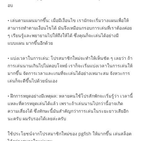
อบ
• เล่นตามแผนมากขึ้น: เมื่อมีเงื่อนไข เรามักจะเริ่มวางแผนเพื่อให้
สามารถทำตามเงื่อนไขได้ มันจึงเหมือนกรอบการเล่นที่เราต้องค่อย
ๆ เรียนรู้และพยายามไปให้ถึงให้ได้ ซึ่งคุณก็จะเล่นได้อย่างมี
แบบแผน มากขึ้นอีกด้วย
• แบ่งเวลาในการเล่น: โปรสมาชิกใหม่จะทำให้เห็นชัด ๆ เลยว่า ถ้า
การเล่นนานเกินไปไม่ตอบโจทย์ เราก็จะเริ่มแบ่งเวลาในการเล่นให้
มากขึ้น จัดการเวลาและเกมที่จะเล่นได้อย่างเหมาะสม จังหวะการ
เล่นก็จะดีขึ้นไปด้วยนั่นเอง
• ฝึกการหยุดอย่างมีเหตุผล: หลายคนใช้โปรสักพักจะเริ่มรู้ว่า เวลานี้
แหละที่ควรหยุดเล่นได้แล้ว เพราะถ้าเล่นนานไปกว่านี้อาจเกิด
ความเสี่ยงได้ ซึ่งทักษะนี้มันสำคัญกว่าการเล่นในระยะยาวเสียอีก
นะครับ ผมรับรองได้เลยล่ะครับ
ใช้ประโยชน์จากโปรสมาชิกใหม่ของ pgfish ให้มากขึ้น เล่นสล็อต