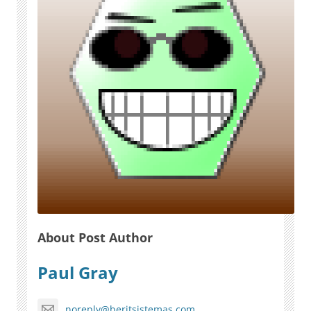
About Post Author
Paul Gray
noreply@beritsistemas.com