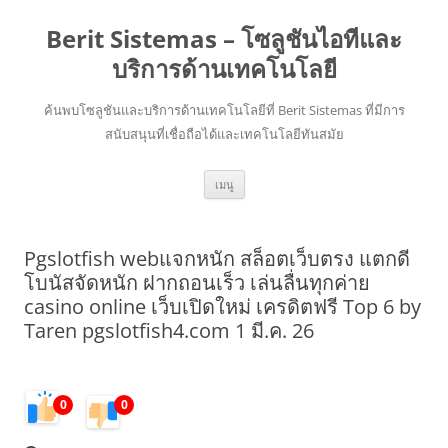
Berit Sistemas – โซลูชันไอทีและ
บริการด้านเทคโนโลยี
ค้นพบโซลูชันและบริการด้านเทคโนโลยีที่ Berit Sistemas ที่มีการ
สนับสนุนที่เชื่อถือได้และเทคโนโลยีทันสมัย
ข้าม
เมนู
ไป
ยัง
เนื้อหา
Pgslotfish webแจกหนัก สล็อตเว็บตรง แตกดี
โบนัสจัดหนัก ฝากถอนเร็ว เล่นลื่นทุกค่าย
casino online เว็บเปิดใหม่ เครดิตฟรี Top 6 by
Taren pgslotfish4.com 1 มี.ค. 26
0
0