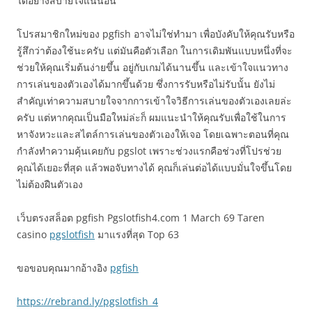
ได้อย่างสบายใจแน่นอน
โปรสมาชิกใหม่ของ pgfish อาจไม่ใช่ทำมา เพื่อบังคับให้คุณรับหรือ
รู้สึกว่าต้องใช้นะครับ แต่มันคือตัวเลือก ในการเดิมพันแบบหนึ่งที่จะ
ช่วยให้คุณเริ่มต้นง่ายขึ้น อยู่กับเกมได้นานขึ้น และเข้าใจแนวทาง
การเล่นของตัวเองได้มากขึ้นด้วย ซึ่งการรับหรือไม่รับนั้น ยังไม่
สำคัญเท่าความสบายใจจากการเข้าใจวิธีการเล่นของตัวเองเลยล่ะ
ครับ แต่หากคุณเป็นมือใหม่ล่ะก็ ผมแนะนำให้คุณรับเพื่อใช้ในการ
หาจังหวะและสไตล์การเล่นของตัวเองให้เจอ โดยเฉพาะตอนที่คุณ
กำลังทำความคุ้นเคยกับ pgslot เพราะช่วงแรกคือช่วงที่โปรช่วย
คุณได้เยอะที่สุด แล้วพอจับทางได้ คุณก็เล่นต่อได้แบบมั่นใจขึ้นโดย
ไม่ต้องฝืนตัวเอง
เว็บตรงสล็อต pgfish Pgslotfish4.com 1 March 69 Taren
casino
pgslotfish
มาแรงที่สุด Top 63
ขอขอบคุณมากอ้างอิง
pgfish
https://rebrand.ly/pgslotfish_4