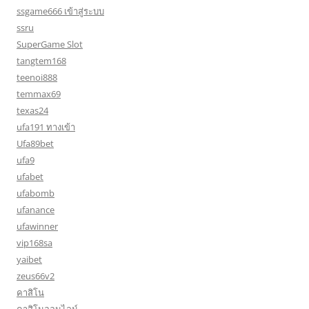
ssgame666 เข้าสู่ระบบ
ssru
SuperGame Slot
tangtem168
teenoi888
temmax69
texas24
ufa191 ทางเข้า
Ufa89bet
ufa9
ufabet
ufabomb
ufanance
ufawinner
vip168sa
yaibet
zeus66v2
คาสิโน