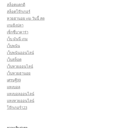
สล็อตแตกดี
สล็อตโจ๊กเกอร์
หวยฮานอย vip วันนี้ สด
เกมยิงปลา
เซ็กซี่บาคาร่า
เว็บ มันนี่ เกม
เว็บพนัน
เว็บพนันออนไลน์
เว็บสล็อต
เว็บหวยออนไลน์
เว็บหวยฮานอย
เศรษฐี99
แทงบอล
แทงบอลออนไลน์
แทงหวยออนไลน์
โจ๊กเกอร์123
ความเห็นล่าสุด