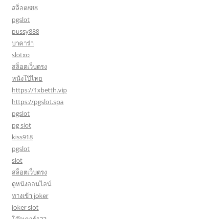
สล็อต888
pgslot
pussy888
บาคาร่า
slotxo
สล็อตเว็บตรง
หนังโป๊ไทย
https://1xbetth.vip
https://pgslot.spa
pgslot
pg slot
kiss918
pgslot
slot
สล็อตเว็บตรง
ดูหนังออนไลน์
ทางเข้า joker
joker slot