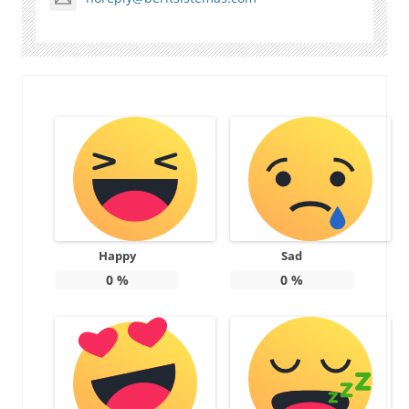
Happy
Sad
0
%
0
%