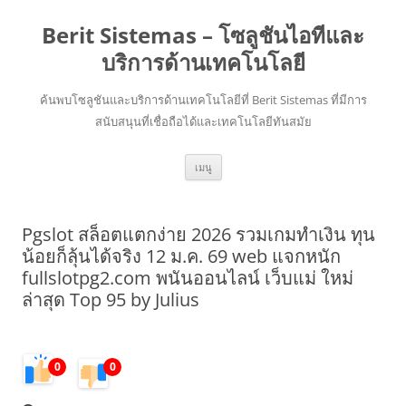
Berit Sistemas – โซลูชันไอทีและ
บริการด้านเทคโนโลยี
ค้นพบโซลูชันและบริการด้านเทคโนโลยีที่ Berit Sistemas ที่มีการ
สนับสนุนที่เชื่อถือได้และเทคโนโลยีทันสมัย
ข้าม
เมนู
ไป
ยัง
เนื้อหา
Pgslot สล็อตแตกง่าย 2026 รวมเกมทำเงิน ทุน
น้อยก็ลุ้นได้จริง 12 ม.ค. 69 web แจกหนัก
fullslotpg2.com พนันออนไลน์ เว็บแม่ ใหม่
ล่าสุด Top 95 by Julius
0
0