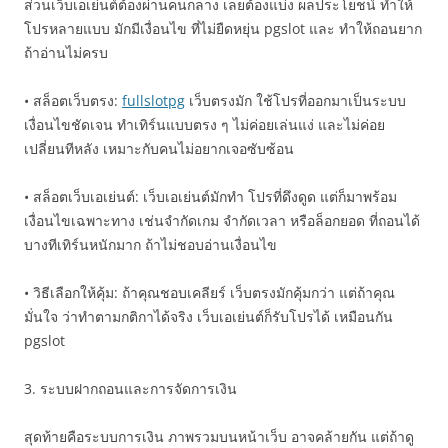
ส่วนเว็บเอเย่นต์ต้องผ่านคนกลาง เลยต้องแบ่ง ผลประโยชน์ ทำให้
โปรหลายแบบ มักมีเงื่อนไข ที่ไม่ยืดหยุ่น pgslot และ ทำให้ถอนยาก
ถ้าอ่านไม่ครบ
• สล็อตเว็บตรง:
fullslotpg
เว็บตรงมัก ใช้โปรที่ออกมาเป็นระบบ
เงื่อนไขชัดเจน ทำเทิร์นแบบตรง ๆ ไม่ค่อยเล่นแง่ และไม่ค่อย
เปลี่ยนทีหลัง เหมาะกับคนไม่อยากเจอซับซ้อน
• สล็อตเว็บเอเย่นต์: เว็บเอเย่นต์มักทำ โปรที่ดึงดูด แต่ก็มาพร้อม
เงื่อนไขเฉพาะทาง เช่นจำกัดเกม จำกัดเวลา หรือล็อกยอด ที่ถอนได้
บางทีเทิร์นหนักมาก ถ้าไม่ชอบอ่านเงื่อนไข
• วิธีเลือกให้คุ้ม: ถ้าคุณชอบเคลียร์ เว็บตรงมักคุ้มกว่า แต่ถ้าคุณ
มั่นใจ ว่าทำตามกติกาได้จริง เว็บเอเย่นต์ก็รับโปรได้ เหมือนกัน
pgslot
3. ระบบฝากถอนและการจัดการเงิน
สุดท้ายคือระบบการเงิน ภาพรวมบนหน้าเว็บ อาจคล้ายกัน แต่ถ้าดู