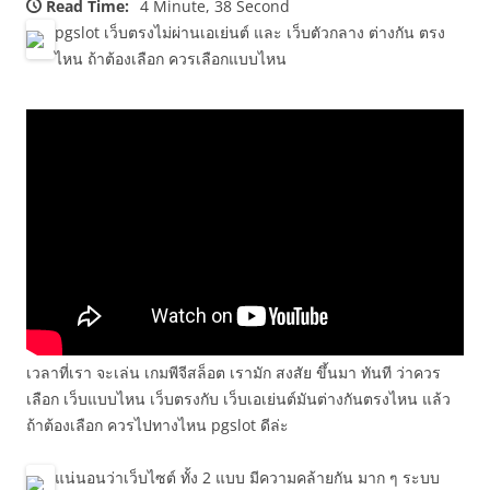
Read Time:
4 Minute, 38 Second
pgslot เว็บตรงไม่ผ่านเอเย่นต์ และ เว็บตัวกลาง ต่างกัน ตรง
ไหน ถ้าต้องเลือก ควรเลือกแบบไหน
เวลาที่เรา จะเล่น เกมพีจีสล็อต เรามัก สงสัย ขึ้นมา ทันที ว่าควร
เลือก เว็บแบบไหน เว็บตรงกับ เว็บเอเย่นต์มันต่างกันตรงไหน แล้ว
ถ้าต้องเลือก ควรไปทางไหน pgslot ดีล่ะ
แน่นอนว่าเว็บไซต์ ทั้ง 2 แบบ มีความคล้ายกัน มาก ๆ ระบบ