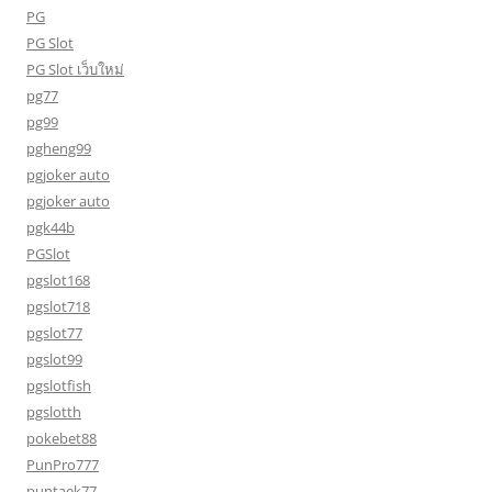
PG
PG Slot
PG Slot เว็บใหม่
pg77
pg99
pgheng99
pgjoker auto
pgjoker auto
pgk44b
PGSlot
pgslot168
pgslot718
pgslot77
pgslot99
pgslotfish
pgslotth
pokebet88
PunPro777
puntaek77