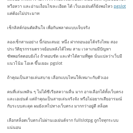
หวือหวา และอ่านเงื่อนไขละเอียด ได้ เว็บเอเย่นต์ก็ยังพอไหว
pgslot
แค่ต้องไม่ประมาท
เช็กลิสต์ก่อนตัดสินใจ เพื่อกันพลาดแบบเจ็บจริง
ลองเช็กสามอย่าง นี้ก่อนเสมอ: หนึ่ง ฝากถอนออโต้จริงไหม สอง
ประวัติธุรกรรมตรวจย้อนหลังได้ไหม สาม เวลาเกมมีปัญหา
ซัพพอร์ตตอบยังไง ถ้าตอบชัด และทำได้ตามที่พูด นั่นแปลว่าเว็บมี
แนวโน้ม โอเค ขึ้นเยอะ pgslot
ถ้าคุณเป็นสายเล่นสบาย เลือกแบบไหนให้เหมาะกับตัวเอง
คนที่เล่นเพลิน ๆ ไม่ได้ซีเรียสความลื่น มาก อาจเลือกได้ทั้งเว็บตรง
และเอเย่นต์ แต่ถ้าคุณเป็นสายเล่นจริงจัง หรือไม่อยากเสียอารมณ์
กับระบบสะดุด ผมยังเทไปทางเว็บตรง มากกว่าอยู่ดี สล็อต
เลือกสล็อตเว็บตรงไม่ผ่านเอเย่นต์จาก fullslotpg ถูกใจทุกระบบ
แน่นอน