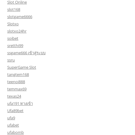
Slot Online
slot168
slotgame6666
Slotxo
slotxo24hr
soibet
sretthi99
ssgame666 เข้าสู่ระบบ
ssru
SuperGame Slot
tangtem168
teenoi888
temmax69
texas24
ufa191 ทางเข้า
Ufa89bet
ufa9
ufabet
ufabomb