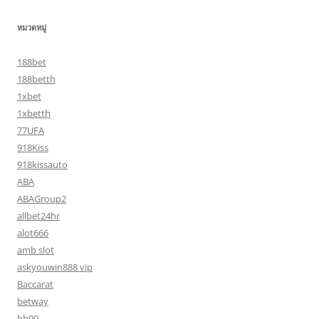
หมวดหมู่
188bet
188betth
1xbet
1xbetth
77UFA
918Kiss
918kissauto
ABA
ABAGroup2
allbet24hr
alot666
amb slot
askyouwin888 vip
Baccarat
betway
bh99