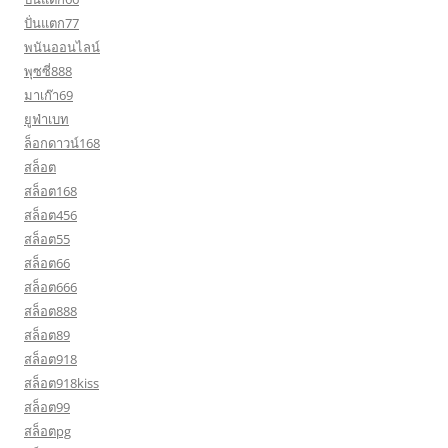
ปั่นแตก77
พนันออนไลน์
พุซซี่888
มาเก๊า69
ยูฟ่าเบท
ล็อกดาวน์168
สล็อต
สล็อต168
สล็อต456
สล็อต55
สล็อต66
สล็อต666
สล็อต888
สล็อต89
สล็อต918
สล็อต918kiss
สล็อต99
สล็อตpg