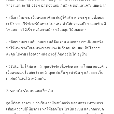
ทำงานคนละวิธี จริง ๆ pgslot แถม มันมีผล ตอนเล่นจริง เยอะมาก
• สล็อตเว็บตรง: เว็บตรงจะเชื่อม กับผู้ให้บริการ ตรง ๆ เกมทั้งหมด
ถูกดึง จากเซิร์ฟเวอร์ต้นทาง โดยตรง ทำให้ความเสถียร ค่อนข้างดี
โหลดฉาก ได้เร็ว ลดโอกาสค้าง หรือหลุด ได้เยอะเลย
• สล็อตเว็บเอเย่นต์: เว็บเอเย่นต์ต้องผ่าน คนกลาง ก่อนถึงเกมจริง
ทำให้บางช่วงโอเค บางช่วงหน่วง ยิ่งถ้าคนเล่นเยอะ ก็มีโอกาส
สะดุด ได้ง่าย เรื่องความนิ่ง อาจสู้เว็บตรงไม่ได้ อยู่บ้าง
• วิธีเลือกไม่ให้พลาด: ถ้าคุณจริงจัง เรื่องจังหวะเกม ไม่อยากเจอค้าง
เว็บตรงตอบโจทย์กว่า แต่ถ้าคุณเล่นสั้น ๆ เข้านิด ๆ แล้วออก เว็บ
เอเย่นต์ก็เล่นได้ เหมือนกัน
2. ระบบโปรโมชันและเงื่อนไข
จุดนี้ต้องบอกตรง ๆ ว่าเว็บตรงมักเหนือกว่า พอสมควร เพราะการ
เชื่อมตรงกับผู้ให้บริการ ทำให้ออกโปร ได้เป็นระบบ และกติกาชัด