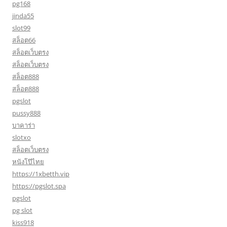
pg168
jinda55
slot99
สล็อต66
สล็อตเว็บตรง
สล็อตเว็บตรง
สล็อต888
สล็อต888
pgslot
pussy888
บาคาร่า
slotxo
สล็อตเว็บตรง
หนังโป๊ไทย
https://1xbetth.vip
https://pgslot.spa
pgslot
pg slot
kiss918