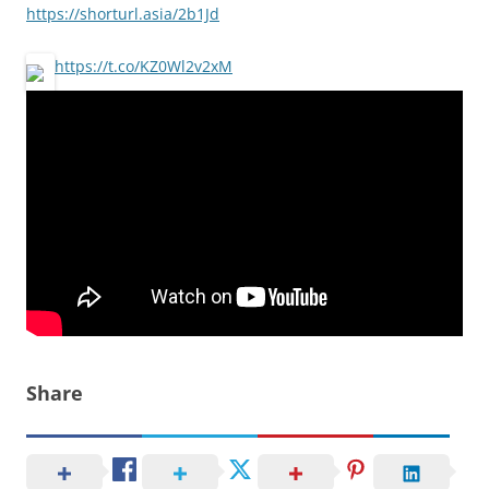
https://shorturl.asia/2b1Jd
https://t.co/KZ0Wl2v2xM
Share