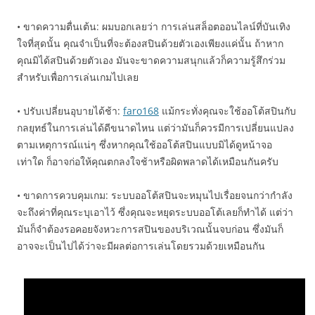
• ขาดความตื่นเต้น: ผมบอกเลยว่า การเล่นสล็อตออนไลน์ที่บันเทิง
ใจที่สุดนั้น คุณจำเป็นที่จะต้องสปินด้วยตัวเองเพียงแค่นั้น ถ้าหาก
คุณมิได้สปินด้วยตัวเอง มันจะขาดความสนุกแล้วก็ความรู้สึกร่วม
สำหรับเพื่อการเล่นเกมไปเลย
• ปรับเปลี่ยนอุบายได้ช้า:
faro168
แม้กระทั่งคุณจะใช้ออโต้สปินกับ
กลยุทธ์ในการเล่นได้ดีขนาดไหน แต่ว่ามันก็ควรมีการเปลี่ยนแปลง
ตามเหตุการณ์แน่ๆ ซึ่งหากคุณใช้ออโต้สปินแบบมิได้ดูหน้าจอ
เท่าใด ก็อาจก่อให้คุณตกลงใจช้าหรือผิดพลาดได้เหมือนกันครับ
• ขาดการควบคุมเกม: ระบบออโต้สปินจะหมุนไปเรื่อยจนกว่ากำลัง
จะถึงค่าที่คุณระบุเอาไว้ ซึ่งคุณจะหยุดระบบออโต้เลยก็ทำได้ แต่ว่า
มันก็จำต้องรอคอยจังหวะการสปินของบริเวณนั้นจบก่อน ซึ่งมันก็
อาจจะเป็นไปได้ว่าจะมีผลต่อการเล่นโดยรวมด้วยเหมือนกัน