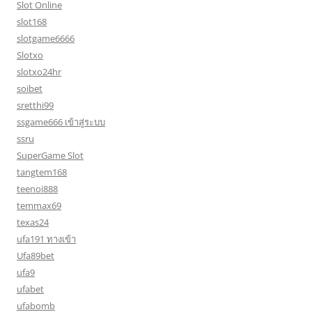
Slot Online
slot168
slotgame6666
Slotxo
slotxo24hr
soibet
sretthi99
ssgame666 เข้าสู่ระบบ
ssru
SuperGame Slot
tangtem168
teenoi888
temmax69
texas24
ufa191 ทางเข้า
Ufa89bet
ufa9
ufabet
ufabomb