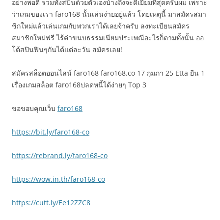
อย่างพอดี รวมทั้งสปินด้วยตัวเองบ้างถึงจะดีเยี่ยมที่สุดครับผม เพราะ
ว่าเกมของเรา faro168 นั้นเล่นง่ายอยู่แล้ว โดยเหตุนี้ มาสมัครสมา
ชิกใหม่แล้วเล่นเกมกับพวกเราได้เลยจ้าครับ ลงทะเบียนสมัคร
สมาชิกใหม่ฟรี ไร้ค่าขนบธรรมเนียมประเพณีอะไรก็ตามทั้งนั้น ออ
โต้สปินฟินๆกันได้แต่ละวัน สมัครเลย!
สมัครสล็อตออนไลน์ faro168 faro168.co 17 กุมภา 25 Etta ยืน 1
เรื่องเกมสล็อต faro168ปลดหนี้ได้ง่ายๆ Top 3
ขอขอบคุณเว็บ
faro168
https://bit.ly/faro168-co
https://rebrand.ly/faro168-co
https://wow.in.th/faro168-co
https://cutt.ly/Ee12ZZC8