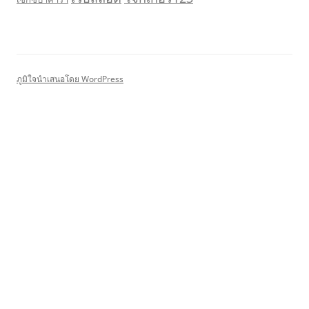
ภูมิใจนำเสนอโดย WordPress