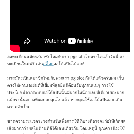
ลงทะเบียนสมัครสมาชิกใหม่กับเรา pgslot เว็บตรงได้แล้ววันนี้ ลง
ทะเบียนใหม่ฟรี เล่น
สล็อต
ออโต้สปินได้เลย!
มาสมัครเป็นสมาชิกใหม่กับพวกเรา pg slot กันได้แล้วครับผม เว็บ
ตรงไม่ผ่านเอเย่นต์ที่เยี่ยมที่สุดยินดีต้อนรับทุกคนแน่ๆ การใช้
ประโยชน์จากระบบออโต้สปินนั้นมีมากไม่น้อยเลยทีเดียวเยอะมาก
แม้กระนั้นอย่างที่ผมบอกคุณไปแล้ว หากคุณใช้ออโต้สปินมากเกิน
ความจำเป็น
ขาดความระแวดระวังสำหรับเพื่อการใช้ ก็บางทีอาจจะก่อให้เกิดผล
เสียมากกว่าผลในด้านที่ดีได้เช่นเดียวกัน โดยเหตุนี้ คุณควรต้องใช้