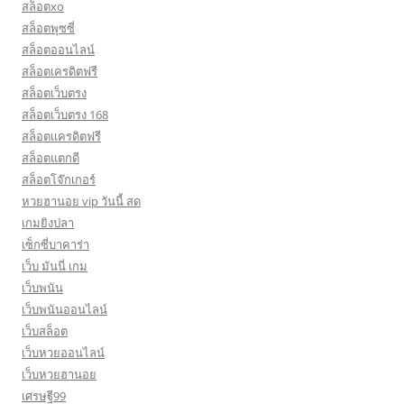
สล็อตxo
สล็อตพุซซี่
สล็อตออนไลน์
สล็อตเครดิตฟรี
สล็อตเว็บตรง
สล็อตเว็บตรง 168
สล็อตเเครดิตฟรี
สล็อตแตกดี
สล็อตโจ๊กเกอร์
หวยฮานอย vip วันนี้ สด
เกมยิงปลา
เซ็กซี่บาคาร่า
เว็บ มันนี่ เกม
เว็บพนัน
เว็บพนันออนไลน์
เว็บสล็อต
เว็บหวยออนไลน์
เว็บหวยฮานอย
เศรษฐี99