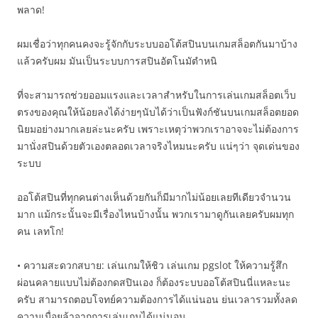
พลาด!
ผมเชื่อว่าทุกคนคงจะรู้จักกับระบบออโต้สปินบนเกมสล็อตกันมาบ้าง
แล้วครับผม มันเป็นระบบการสปินอัตโนมัตำหนิ
ที่จะสามารถช่วยออมแรงและเวลาสำหรับในการเล่นเกมสล็อตเว็บ
ตรงของคุณให้น้อยลงได้ง่ายๆนับได้ว่าเป็นฟังก์ชันบนเกมสล็อตยอด
นิยมอย่างมากเลยล่ะนะครับ เพราะเหตุว่าพวกเราอาจจะไม่ต้องการ
มานั่งสปินด้วยตัวเองตลอดเวลาจริงไหมนะครับ แน่ๆว่า จุดเด่นของ
ระบบ
ออโต้สปินที่ทุกคนต่างเห็นด้วยกันก็มีมากไม่น้อยเลยทีเดียวจำนวน
มาก แม้กระนั้นจะมีเรื่องไหนบ้างนั้น พวกเรามาดูกันเลยครับผมทุก
คน เลทโก!
• ความสะดวกสบาย: เล่นเกมให้ชิว เล่นเกม pgslot ให้ความรู้สึก
ผ่อนคลายแบบไม่ต้องกดสปินเอง ก็ต้องระบบออโต้สปินนี่แหละนะ
ครับ สามารถตอบโจทย์ความต้องการได้แน่นอน ย่นเวลารวมทั้งลด
ความเมื่อยล้าจากการเล่นเกมได้แน่นอน