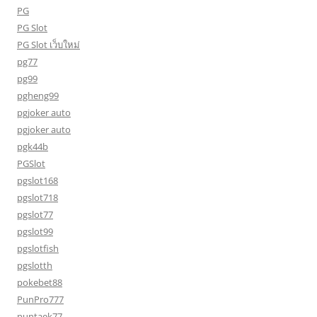
PG
PG Slot
PG Slot เว็บใหม่
pg77
pg99
pgheng99
pgjoker auto
pgjoker auto
pgk44b
PGSlot
pgslot168
pgslot718
pgslot77
pgslot99
pgslotfish
pgslotth
pokebet88
PunPro777
puntaek77