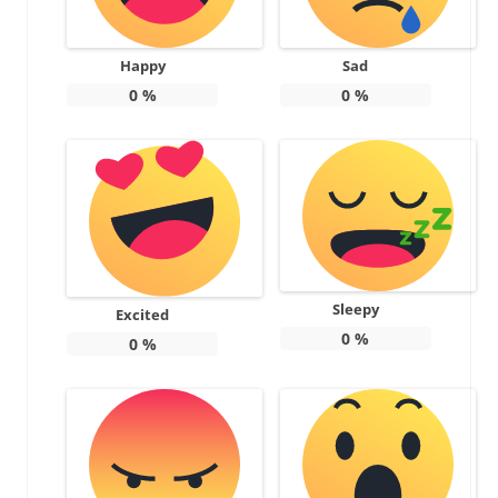
Happy
Sad
0
%
0
%
Sleepy
Excited
0
%
0
%