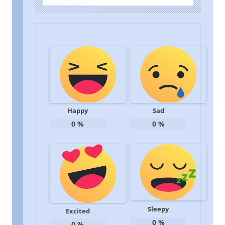
Happy
Sad
0
%
0
%
Sleepy
Excited
0
%
0
%