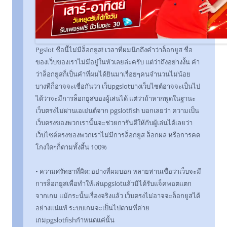
Pgslot ชื่อนี้ไม่มีล็อกยูส! เวลาที่ผมนึกถึงคำว่าล็อกยูส ชื่อ
ของเว็บของเราไม่มีอยู่ในหัวเลยล่ะครับ แต่ว่าถึงอย่างงั้น คำ
ว่าล็อกยูสก็เป็นคำที่ผมได้ยินมาเรื่อยๆคนจำนวนไม่น้อย
บางทีก็อาจจะเชื่อกันว่า เว็บpgslotบางเว็บไซต์อาจจะเป็นไป
ได้ว่าจะมีการล็อกยูสของผู้เล่นได้ แต่ว่าถ้าหากพูดในฐานะ
เว็บตรงไม่ผ่านเอเย่นต์จาก pgslotfish บอกเลยว่า ความเป็น
เว็บตรงของพวกเรานั้นจะช่วยการันตีให้กับผู้เล่นได้เลยว่า
เว็บไซต์ตรงของพวกเราไม่มีการล็อกยูส ล็อกผล หรือการคด
โกงใดๆก็ตามทั้งสิ้น 100%
• ความศรัทธาที่ผิด: อย่างที่ผมบอก หลายท่านเชื่อว่าเว็บจะมี
การล็อกยูสเพื่อทำให้เล่นpgslotแล้วมิได้รับแจ็คพอตแตก
จากเกม แม้กระนั้นเรื่องจริงแล้ว เว็บตรงไม่อาจจะล็อกยูสได้
อย่างแน่แท้ ระบบเกมจะเป็นไปตามที่ค่าย
เกมpgslotfishกำหนดแค่นั้น