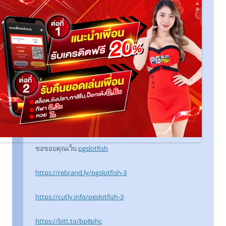
ขอขอบคุณเว็บ
pgslotfish
https://rebrand.ly/pgslotfish-3
https://cutly.info/pgslotfish-3
https://bitt.to/bp8phc