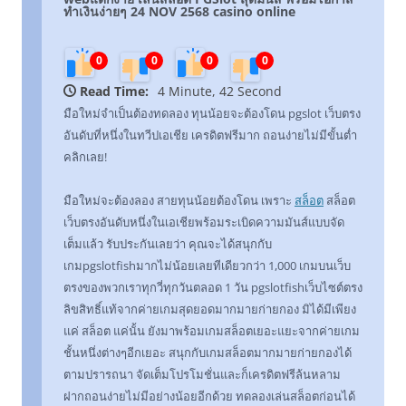
ทำเงินง่ายๆ 24 NOV 2568 casino online
0
0
0
0
Read Time:
4 Minute, 42 Second
มือใหม่จำเป็นต้องทดลอง ทุนน้อยจะต้องโดน pgslot เว็บตรง
อันดับที่หนึ่งในทวีปเอเชีย เครดิตฟรีมาก ถอนง่ายไม่มีขั้นต่ำ
คลิกเลย!
มือใหม่จะต้องลอง สายทุนน้อยต้องโดน เพราะ
สล็อต
สล็อต
เว็บตรงอันดับหนึ่งในเอเชียพร้อมระเบิดความมันส์แบบจัด
เต็มแล้ว รับประกันเลยว่า คุณจะได้สนุกกับ
เกมpgslotfishมากไม่น้อยเลยทีเดียวกว่า 1,000 เกมบนเว็บ
ตรงของพวกเราทุกวี่ทุกวันตลอด 1 วัน pgslotfishเว็บไซต์ตรง
ลิขสิทธิ์แท้จากค่ายเกมสุดยอดมากมายก่ายกอง มิได้มีเพียง
แค่ สล็อต แค่นั้น ยังมาพร้อมเกมสล็อตเยอะแยะจากค่ายเกม
ชั้นหนึ่งต่างๆอีกเยอะ สนุกกับเกมสล็อตมากมายก่ายกองได้
ตามปรารถนา จัดเต็มโปรโมชั่นและก็เครดิตฟรีล้นหลาม
ฝากถอนง่ายไม่มีอย่างน้อยอีกด้วย ทดลองเล่นสล็อตก่อนได้