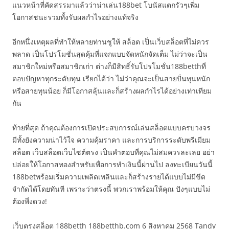
แนวหน้าที่คัดสรรมาแล้วว่าน่าเล่น188bet โบนัสแตกรัวๆเพิ่ม
โอกาสชนะรวมทั้งรับผลกำไรอย่างแท้จริง
อีกหนึ่งเหตุผลที่ทำให้หลายท่านชูให้ สล็อต เป็นเว็บสล็อตที่ไม่ควร
พลาด เป็นโปรโมชั่นสุดคุ้มที่แจกแบบจัดหนักจัดเต็ม ไม่ว่าจะเป็น
สมาชิกใหม่หรือสมาชิกเก่า ต่างก็มีสิทธิ์รับโปรโมชั่น188betthที่
ตอบปัญหาทุกระดับทุน เรียกได้ว่า ไม่ว่าคุณจะเป็นสายปั่นทุนหนัก
หรือสายทุนน้อย ก็มีโอกาสลุ้นและก็สร้างผลกำไรได้อย่างเท่าเทียม
กัน
ท้ายที่สุด ถ้าคุณต้องการเปิดประสบการณ์เล่นสล็อตแบบครบวงจร
มีทั้งยังความน่าไว้ใจ ความคุ้มราคา และการบริการระดับพรีเมียม
สล็อต เว็บสล็อตเว็บไซต์ตรง เป็นคำตอบที่คุณไม่สมควรละเลย อย่า
ปล่อยให้โอกาสทองสำหรับเพื่อการทำเงินนี้ผ่านไป ลงทะเบียนวันนี้
188betพร้อมเริ่มความเพลิดเพลินและก็สร้างรายได้แบบไม่มีขีด
จำกัดได้โดยทันที เพราะว่าตรงนี้ พวกเราพร้อมให้คุณ ปังๆแบบไม่
ต้องพึ่งดวง!
เว็บตรงสล็อต 188betth 188betthb.com 6 สิงหาคม 2568 Tandy