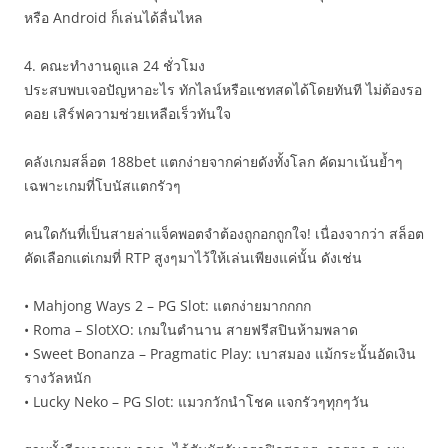
หรือ Android ก็เล่นได้ลื่นไหล
4. คณะทำงานดูแล 24 ชั่วโมง
ประสบพบเจอปัญหาอะไร ทักไลน์หรือแชทสดได้โดยทันที ไม่ต้องรอ
คอย เสิร์ฟความช่วยเหลือเร็วทันใจ
คลังเกมสล็อต 188bet แตกง่ายจากค่ายดังทั้งโลก คัดมาเน้นย้ำๆ
เฉพาะเกมที่โบนัสแตกรัวๆ
คนใดกันที่เป็นสายล่าแจ็คพอตจำต้องถูกอกถูกใจ! เนื่องจากว่า สล็อต
คัดเลือกแต่เกมที่ RTP สูงๆมาไว้ให้เล่นเพียงแค่นั้น ดังเช่น
• Mahjong Ways 2 – PG Slot: แตกง่ายมากกกก
• Roma – SlotXO: เกมในตำนาน สายฟรีสปินห้ามพลาด
• Sweet Bonanza – Pragmatic Play: เบาสมอง แม้กระนั้นอัดเงิน
รางวัลหนัก
• Lucky Neko – PG Slot: แมวกวักนำโชค แจกรัวๆทุกๆวัน