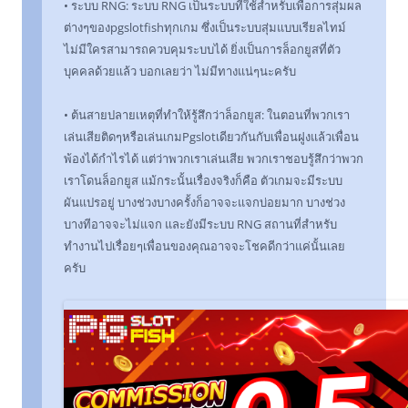
• ระบบ RNG: ระบบ RNG เป็นระบบที่ใช้สำหรับเพื่อการสุ่มผล
ต่างๆของpgslotfishทุกเกม ซึ่งเป็นระบบสุ่มแบบเรียลไทม์
ไม่มีใครสามารถควบคุมระบบได้ ยิ่งเป็นการล็อกยูสที่ตัว
บุคคลด้วยแล้ว บอกเลยว่า ไม่มีทางแน่ๆนะครับ
• ต้นสายปลายเหตุที่ทำให้รู้สึกว่าล็อกยูส: ในตอนที่พวกเรา
เล่นเสียติดๆหรือเล่นเกมPgslotเดียวกันกับเพื่อนฝูงแล้วเพื่อน
พ้องได้กำไรได้ แต่ว่าพวกเราเล่นเสีย พวกเราชอบรู้สึกว่าพวก
เราโดนล็อกยูส แม้กระนั้นเรื่องจริงก็คือ ตัวเกมจะมีระบบ
ผันแปรอยู่ บางช่วงบางครั้งก็อาจจะแจกบ่อยมาก บางช่วง
บางทีอาจจะไม่แจก และยังมีระบบ RNG สถานที่สำหรับ
ทำงานไปเรื่อยๆเพื่อนของคุณอาจจะโชคดีกว่าแค่นั้นเลย
ครับ