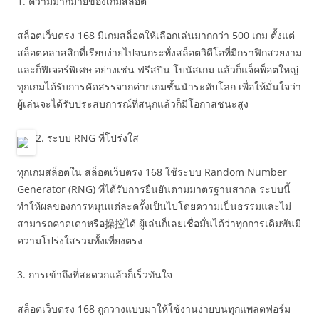
1. ความมากมายของเกมสล็อต
สล็อตเว็บตรง 168 มีเกมสล็อตให้เลือกเล่นมากกว่า 500 เกม ตั้งแต่
สล็อตคลาสสิกที่เรียบง่ายไปจนกระทั่งสล็อตวิดีโอที่มีกราฟิกสวยงาม
และก็ฟีเจอร์พิเศษ อย่างเช่น ฟรีสปิน โบนัสเกม แล้วก็แจ็คพ็อตใหญ่
ทุกเกมได้รับการคัดสรรจากค่ายเกมชั้นนำระดับโลก เพื่อให้มั่นใจว่า
ผู้เล่นจะได้รับประสบการณ์ที่สนุกแล้วก็มีโอกาสชนะสูง
2. ระบบ RNG ที่โปร่งใส
ทุกเกมสล็อตใน สล็อตเว็บตรง 168 ใช้ระบบ Random Number
Generator (RNG) ที่ได้รับการยืนยันตามมาตรฐานสากล ระบบนี้
ทำให้ผลของการหมุนแต่ละครั้งเป็นไปโดยความเป็นธรรมและไม่
สามารถคาดเดาหรือ操控ได้ ผู้เล่นก็เลยเชื่อมั่นได้ว่าทุกการเดิมพันมี
ความโปร่งใสรวมทั้งเที่ยงตรง
3. การเข้าถึงที่สะดวกแล้วก็เร็วทันใจ
สล็อตเว็บตรง 168 ถูกวางแบบมาให้ใช้งานง่ายบนทุกแพลตฟอร์ม