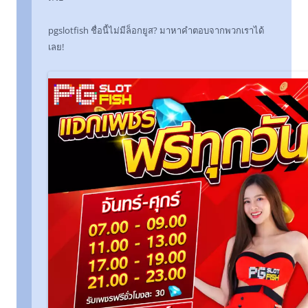
pgslotfish ชื่อนี้ไม่มีล็อกยูส? มาหาคำตอบจากพวกเราได้
เลย!