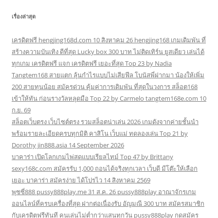
เรื่องล่าสุด
เครดิตฟรี hengjing168d.com 10 สิงหาคม 26 hengjing168 เกมเดิมพัน ที่
สร้างความบันเทิง ดีที่สุด Lucky box 300 บาท ไม่ติดเทิร์น ยูสเดียว เล่นได้
ทุกเกม เครดิตฟรี แจก เครดิตฟรี เยอะที่สุด Top 23 by Nadia
Tangtem168 สายแตก ลุ้นกำไรแบบไม่เสียฟีล โบนัสพี่ฝากมา น้องให้เพิ่ม
200 สายทุนน้อย สมัครด่วน คุ้มค่าการเดิมพัน ที่สุดในวงการ สล็อต168
เข้าให้ทัน ก่อนรางวัลหลุดมือ Top 22 by Carmelo tangtem168e.com 10
ก.ย. 69
สล็อตเว็บตรง เว็บไซต์ตรง รวมสล็อตน่าเล่น 2026 เกมดังจากค่ายชั้นนำ
พร้อมรายละเอียดครบทุกมิติ คาสิโน เว็บแม่ ทดลองเล่น Top 21 by
Dorothy jin888.asia 14 September 2026
บาคาร่า เปิดโลกเกมไพ่สดแบบเรียลไทม์ Top 47 by Brittany
sexy168c.com สมัครรับ 1,000 ถอนได้จริงทุกเวลา เว็บดี มีโต๊ะให้เลือก
เยอะ บาคาร่า สมัครง่าย ได้โปรไว 14 สิงหาคม 2569
พุซซี่888 pussy888play.me 31 ส.ค. 26 pussy888play อาณาจักรเกม
ออนไลน์ที่ครบเครื่องที่สุด ฝากต่อเนื่องรับ อัญมณี 300 บาท สมัครสมาชิก
กับเครดิตฟรีทันที คนเล่นไม่ต่ำกว่าแสนทุกวัน pussy888play กดสมัคร