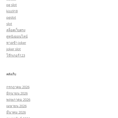
pg slot
kiss918
pgslot
slot
สล็อตเว็บตรง
ดูหนังออนไลน์
ทางเข้า joker
joker slot
โจ๊กเกอร์123
คลังเก็บ
กรกฎาคม 2026
มิถุนายน 2026
พฤษภาคม 2026
เมษายน 2026
มีนาคม 2026