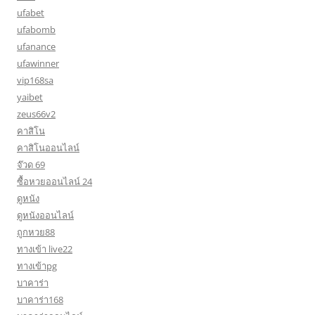
ufabet
ufabomb
ufanance
ufawinner
vip168sa
yaibet
zeus66v2
คาสิโน
คาสิโนออนไลน์
จ๊วด 69
ซื้อหวยออนไลน์ 24
ดูหนัง
ดูหนังออนไลน์
ถูกหวย88
ทางเข้า live22
ทางเข้าpg
บาคาร่า
บาคาร่า168