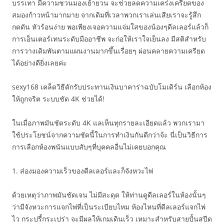
บรรเทา มีความชวนมองเย้ายวน จะช่วยลดความเคร่งเครียดของ
สมองก้าวหน้ามากมาย จากเดิมที่เวลาพวกเราเล่นเสียเราจะรู้สึก
กดดัน หัวร้อนง่าย พอเพียงเจอความแจ่มใสของน้องๆดีลเลอร์แล้วก็
การเอ็นเตอร์เทนระดับมืออาชีพ จะก่อให้เราใจเย็นลง มีสติสำหรับ
การวางเดิมพันตามแผนงานมากขึ้นเรื่อยๆ ผ่อนคลายความเครียด
ได้อย่างดียิ่งเลยค่ะ
sexy168 เคล็ดวิธีดักรับประทานเงินบาคาร่าฉบับโมเดิร์น เลือกห้อง
ให้ถูกจริต ระบบชัด 4K ช่วยได้!
ในเมื่อภาพมันชัดระดับ 4K แลเห็นทุกรายละเอียดแล้ว พวกเรามา
ใช้ประโยชน์จากความชัดนี้ในการทำเงินกันดีกว่าจ้ะ นี่เป็นวิธีการ
การเลือกห้องพนันแบบสับๆที่บุคคลอื่นไม่เคยบอกคุณ
1. ส่องมองความเร็วของดีลเลอร์และก็จังหวะไพ่
ด้วยเหตุว่าภาพมันชัดเจน ไม่มีสะดุด ให้ท่านดูดีลเลอร์ในห้องนั้นๆ
ว่ามีจังหวะการแจกไพ่ที่เป็นระเบียบไหม ห้องไหนที่ดีลเลอร์แจกไพ่
ไว กระปรี้กระเปร่า จะมีผลให้เกมเดินเร็ว เหมาะสำหรับสายปั้นสปีด