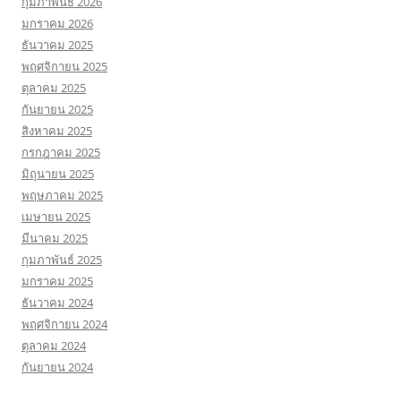
กุมภาพันธ์ 2026
มกราคม 2026
ธันวาคม 2025
พฤศจิกายน 2025
ตุลาคม 2025
กันยายน 2025
สิงหาคม 2025
กรกฎาคม 2025
มิถุนายน 2025
พฤษภาคม 2025
เมษายน 2025
มีนาคม 2025
กุมภาพันธ์ 2025
มกราคม 2025
ธันวาคม 2024
พฤศจิกายน 2024
ตุลาคม 2024
กันยายน 2024