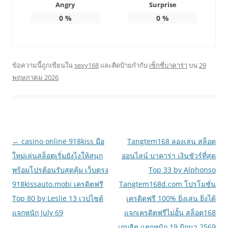
Angry
Surprise
0
%
0
%
ข้อความนี้ถูกเขียนใน
sexy168
และติดป้ายกำกับ
เซ็กซี่บาคาร่า
บน
29
พฤษภาคม 2026
เมนู
←
casino online 918kiss มือ
Tangtem168 ลองเล่น สล็อต
นำทาง
ใหม่เล่นสล็อตเริ่มยังไงให้สนุก
ออนไลน์ บาคาร่า เงินชัวร์ที่สุด
เรื่อง
พร้อมโปรต้อนรับสุดคุ้ม เว็บตรง
Top 33 by Alphonso
918kissauto.mobi เครดิตฟรี
Tangtem168d.com โปรโมชั่น
Top 80 by Leslie 13 เวปไซต์
เครดิตฟรี 100% ยิ่งเล่น ยิ่งได้
แจกหนัก July 69
แจกเครดิตฟรีไม่อั้น สล็อต168
เกมฮิต แตกหนัก 19 มิถุนา 2569