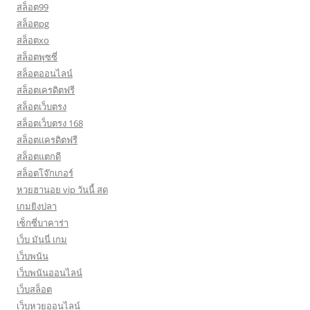
สล็อต99
สล็อตpg
สล็อตxo
สล็อตพุซซี่
สล็อตออนไลน์
สล็อตเครดิตฟรี
สล็อตเว็บตรง
สล็อตเว็บตรง 168
สล็อตเเครดิตฟรี
สล็อตแตกดี
สล็อตโจ๊กเกอร์
หวยฮานอย vip วันนี้ สด
เกมยิงปลา
เซ็กซี่บาคาร่า
เว็บ มันนี่ เกม
เว็บพนัน
เว็บพนันออนไลน์
เว็บสล็อต
เว็บหวยออนไลน์