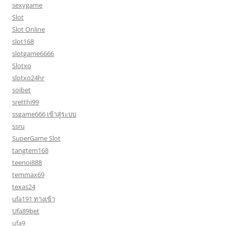
sexygame
Slot
Slot Online
slot168
slotgame6666
Slotxo
slotxo24hr
soibet
sretthi99
ssgame666 เข้าสู่ระบบ
ssru
SuperGame Slot
tangtem168
teenoi888
temmax69
texas24
ufa191 ทางเข้า
Ufa89bet
ufa9