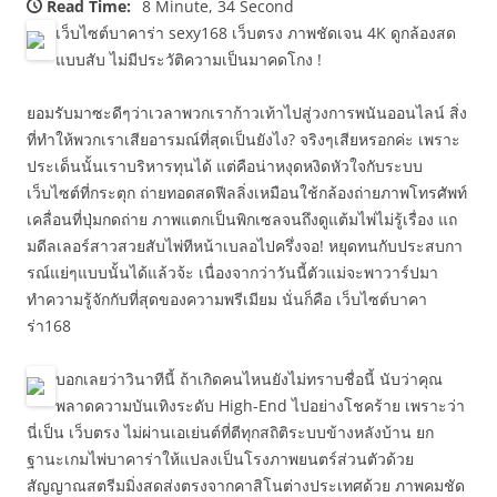
Read Time:
8 Minute, 34 Second
เว็บไซต์บาคาร่า sexy168 เว็บตรง ภาพชัดเจน 4K ดูกล้องสด
แบบสับ ไม่มีประวัติความเป็นมาคดโกง !
ยอมรับมาซะดีๆว่าเวลาพวกเราก้าวเท้าไปสู่วงการพนันออนไลน์ สิ่ง
ที่ทำให้พวกเราเสียอารมณ์ที่สุดเป็นยังไง? จริงๆเสียหรอกค่ะ เพราะ
ประเด็นนั้นเราบริหารทุนได้ แต่คือน่าหงุดหงิดหัวใจกับระบบ
เว็บไซต์ที่กระตุก ถ่ายทอดสดฟีลลิ่งเหมือนใช้กล้องถ่ายภาพโทรศัพท์
เคลื่อนที่ปุ่มกดถ่าย ภาพแตกเป็นพิกเซลจนถึงดูแต้มไพ่ไม่รู้เรื่อง แถ
มดีลเลอร์สาวสวยสับไพ่ทีหน้าเบลอไปครึ่งจอ! หยุดทนกับประสบกา
รณ์แย่ๆแบบนั้นได้แล้วจ้ะ เนื่องจากว่าวันนี้ตัวแม่จะพาวาร์ปมา
ทำความรู้จักกับที่สุดของความพรีเมียม นั่นก็คือ เว็บไซต์บาคา
ร่า168
บอกเลยว่าวินาทีนี้ ถ้าเกิดคนไหนยังไม่ทราบชื่อนี้ นับว่าคุณ
พลาดความบันเทิงระดับ High-End ไปอย่างโชคร้าย เพราะว่า
นี่เป็น เว็บตรง ไม่ผ่านเอเย่นต์ที่ตีทุกสถิติระบบข้างหลังบ้าน ยก
ฐานะเกมไพ่บาคาร่าให้แปลงเป็นโรงภาพยนตร์ส่วนตัวด้วย
สัญญาณสตรีมมิ่งสดส่งตรงจากคาสิโนต่างประเทศด้วย ภาพคมชัด