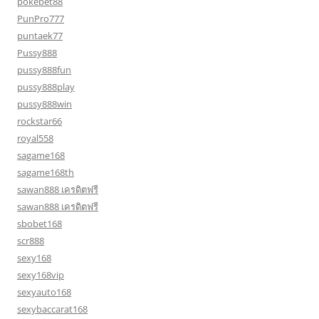
pokebet88
PunPro777
puntaek77
Pussy888
pussy888fun
pussy888play
pussy888win
rockstar66
royal558
sagame168
sagame168th
sawan888 เครดิตฟรี
sawan888 เครดิตฟรี
sbobet168
scr888
sexy168
sexy168vip
sexyauto168
sexybaccarat168