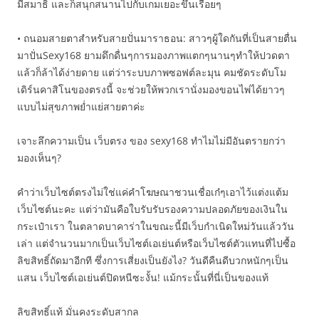
มีสมาธิ และก็สนุกสนานไปกับเกมเยอะขึ้นเรื่อยๆ
• ถนอมสายตาสำหรับสายปั่นมาราธอน: สาวๆผู้ใดกันที่เป็นสายตื่น
มาปั่นSexy168 ยามดึกดื่นๆการมองภาพแตกๆนานๆทำให้ปวดตา
แล้วก็ล้าได้ง่ายดาย แต่ว่าระบบภาพซอฟต์ละมุน คมชัดระดับโม
เดิร์นคาสิโนของตรงนี้ จะช่วยให้พวกเรานั่งมองขอนไพ่ได้ยาวๆ
แบบไม่สุขภาพย่ำแย่สายตาค่ะ
เจาะลึกความเป็น เว็บตรง ของ sexy168 ทำไมไม่มีอันตรายกว่า
มองเห็นๆ?
คำว่าเว็บไซต์ตรงไม่ใช่แค่คำโฆษณาชวนเชื่อเก๋ๆเอาไว้แต่งแต้ม
เว็บไซต์นะคะ แต่ว่ามันคือใบรับรับรองความปลอดภัยของเงินใน
กระเป๋าเรา ในตลาดบาคาร่าในขณะนี้มีเว็บกำเนิดใหม่วันแล้ววัน
เล่า แต่จำนวนมากเป็นเว็บไซต์เอเย่นต์หรือเว็บไซต์ตัวแทนที่ไปซื้อ
ลิขสิทธิ์ถัดมาอีกที ซึ่งการเสี่ยงเป็นยังไง? วันดีคืนดีบวกหนักๆเป็น
แสน เว็บไซต์เอเย่นต์ปิดหนีซะงั้น! แม้กระนั้นที่นี่เป็นของแท้
ลิขสิทธิ์แท้ มั่นคงระดับสากล