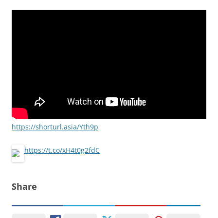
https://shorturl.asia/Yth9p
https://t.co/xH4t0g2fdC
Share