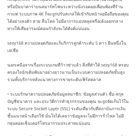
หรือปั่นบาคาร่าบนสมาร์ทโฟนระหว่างนั่งรอคอยเพื่อนพ้องที่ร้าน
กาแฟ ระบบภาพ 4K ก็จะถูกปรับสเกลให้เข้ากับหน้าจอมือถือของคุณ
ได้อย่างลงตัว สวย ลื่นไหล ไม่มีอาการแอปหลุดหรือเด้งออกกลาง
ทางให้เสียอารมณ์ตอนกำลังจะได้ตังค์แน่นอน
sexy168 ความปลอดภัยและก็บริการลูกค้าระดับ 5 ดาว ยืนหนึ่งใน
เอเชีย
นอกเหนือจากเรื่องระบบเกมที่ว้าวซ่าแล้ว สิ่งที่ทำให้ sexy168 ครอบ
ครองใจนักเดิมพันมาอย่างยาวนานเป็นระบบความปลอดภัยขั้นสูง
รวมทั้งบริการหลังแนวทางการขายระดับเฟิร์สคลาส
• ระบบรักษาความปลอดภัยข้อมูลสมาชิก: ข้อมูลส่วนตัว ชื่อ-สกุล
บัญชีธนาคาร และประวัติการทำธุรกรรมของคุณ จะถูกจัดเก็บไว้ใน
ระบบ Secure Socket Layer (SSL) ระดับเดียวกับที่สถาบันการเงิน
ชั้นแนวหน้าเลือกใช้ มั่นใจได้เลยว่าข้อมูลจะไม่มีการรั่วไหล ไม่มี
กลุ่มคอลเซ็นเตอร์โทรมากวนประสาทแน่นอน