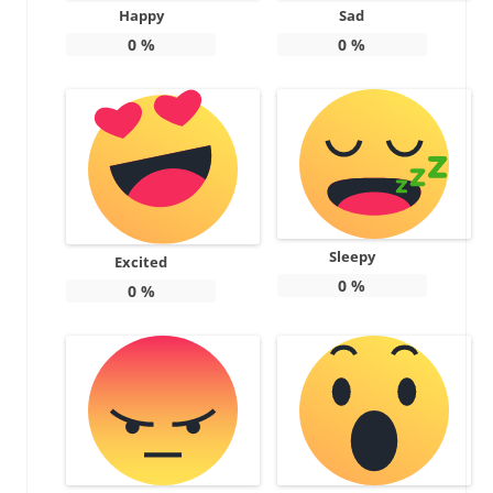
Happy
Sad
0
%
0
%
Sleepy
Excited
0
%
0
%