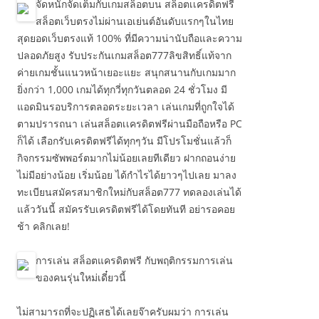
จัดหนักจัดเต็มกับเกมสล็อตบน สล็อตเเครดิตฟรี
สล็อตเว็บตรงไม่ผ่านเอเย่นต์อันดับแรกๆในไทย
สุดยอดเว็บตรงแท้ 100% ที่มีความน่านับถือและความ
ปลอดภัยสูง รับประกันเกมสล็อต777ลิขสิทธิ์แท้จาก
ค่ายเกมชั้นแนวหน้าเยอะแยะ สนุกสนานกับเกมมาก
ยิ่งกว่า 1,000 เกมได้ทุกวี่ทุกวันตลอด 24 ชั่วโมง มี
แอดมินรอบริการตลอดระยะเวลา เล่นเกมที่ถูกใจได้
ตามปรารถนา เล่นสล็อตเเครดิตฟรีผ่านมือถือหรือ PC
ก็ได้ เลือกรับเครดิตฟรีได้ทุกๆวัน มีโปรโมชั่นแล้วก็
กิจกรรมซัพพอร์ตมากไม่น้อยเลยทีเดียว ฝากถอนง่าย
ไม่มีอย่างน้อย เริ่มน้อย ได้กำไรได้ยาวๆไปเลย มาลง
ทะเบียนสมัครสมาชิกใหม่กับสล็อต777 ทดลองเล่นได้
แล้ววันนี้ สมัครรับเครดิตฟรีได้โดยทันที อย่ารอคอย
ช้า คลิกเลย!
การเล่น สล็อตแครดิตฟรี กับพฤติกรรมการเล่น
ของคนรุ่นใหม่เดี๋ยวนี้
ไม่สามารถที่จะปฏิเสธได้เลยจ๊าครับผมว่า การเล่น