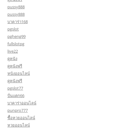
pussy888
pussy888
บาคาร่า168
pgslot
pgheng99
fullslotpg
live22
ดูหนัง
ดูหนังฟรี
หนังออนไลน์
ดูหนังฟรี
pgslot77
ปั่นแตก66
บาคาร่าออนไลน์
punpro777
ซื้อหวยออนไลน์
หวยออนไลน์