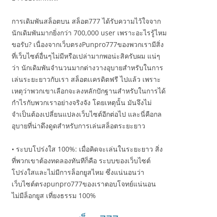
การเดิมพันสล็อตบน สล็อต777 ได้รับความไว้ใจจาก
นักเดิมพันมากยิ่งกว่า 700,000 user เพราะอะไรรู้ไหม
ขอรับ? เนื่องจากเว็บตรงPunpro777ของพวกเรามีสิ่ง
ที่เว็บไซต์อื่นๆไม่มีหรือเปล่ามากพอน่ะสิครับผม แน่ๆ
ว่า นักเดิมพันจำนวนมากต่างวางอุบายสำหรับในการ
เล่นระยะยาวกับเรา สล็อตเเครดิตฟรี ไปแล้ว เพราะ
เหตุว่าพวกเขาเลือกจะลงหลักปักฐานสำหรับในการได้
กำไรกับพวกเราอย่างจริงจัง โดยเหตุนั้น มันจึงไม่
จำเป็นต้องเปลี่ยนแปลงเว็บไซต์อีกต่อไป และนี่คือกล
อุบายที่น่าดึงดูดสำหรับการเล่นสล็อตระยะยาว
• ระบบโปร่งใส 100%: เมื่อคิดจะเล่นในระยะยาว สิ่ง
ที่พวกเขาต้องทดลองทันทีก็คือ ระบบของเว็บไซต์
โปร่งใสและไม่มีการล็อกยูสไหม ซึ่งแน่นอนว่า
เว็บไซต์ตรงpunpro777ของเราตอบโจทย์แน่นอน
ไม่มีล็อกยูส เที่ยงธรรม 100%