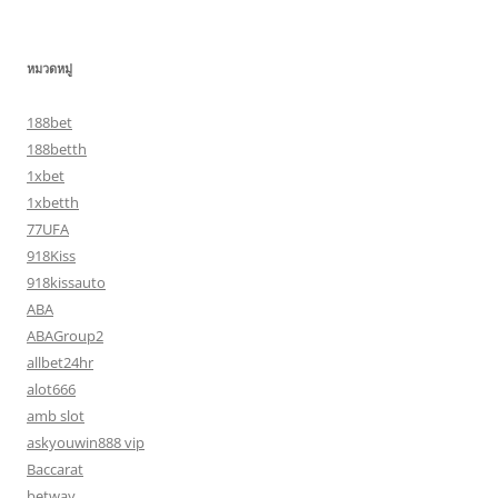
หมวดหมู่
188bet
188betth
1xbet
1xbetth
77UFA
918Kiss
918kissauto
ABA
ABAGroup2
allbet24hr
alot666
amb slot
askyouwin888 vip
Baccarat
betway