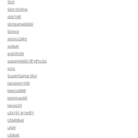
Slot
Slot Online
slot168
slotgame6666
Slotxo
slotxo24hr
soibet
sretthi99
ssgame666 เข้าสู่ระบบ
ssru
SuperGame Slot
tangtem168
teenoi888
temmax69
texas24
ufa191 ทางเข้า
Ufa89bet
ufa9
ufabet