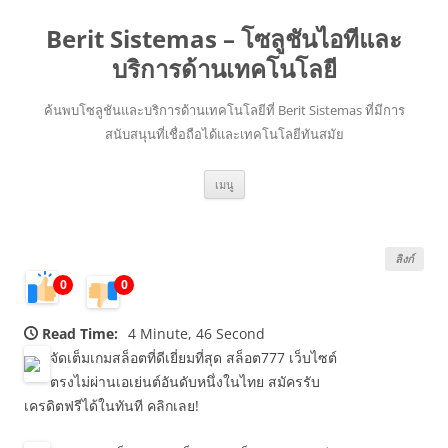
Berit Sistemas – โซลูชันไอทีและ
บริการด้านเทคโนโลยี
ค้นพบโซลูชันและบริการด้านเทคโนโลยีที่ Berit Sistemas ที่มีการ
สนับสนุนที่เชื่อถือได้และเทคโนโลยีทันสมัย
ข้าม
เมนู
ไป
ยัง
เนื้อหา
ลิงก์
0
0
Read Time:
4 Minute, 46 Second
จัดเต็มเกมสล็อตที่ดีเยี่ยมที่สุด สล็อต777 เว็บไซต์
ตรงไม่ผ่านเอเย่นต์อันดับหนึ่งในไทย สมัครรับ
เครดิตฟรีได้ในทันที คลิกเลย!