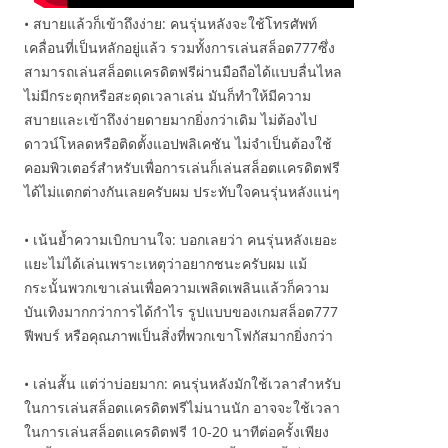
• สบายแล้วก็เข้าถึงง่าย: คนรุ่นหลังจะใช้โทรศัพท์
เคลื่อนที่เป็นหลักอยู่แล้ว รวมทั้งการเล่นสล็อต777ซึ่ง
สามารถเล่นสล็อตเเครดิตฟรีผ่านมือถือได้แบบลื่นไหล
ไม่มีกระตุกหรือสะดุดเวลาเล่น มันก็ทำให้มีความ
สบายและเข้าถึงง่ายดายมากยิ่งกว่าเดิม ไม่ต้องไป
ดาวน์โหลดหรือติดตั้งแอปพลิเคชัน ไม่จำเป็นต้องใช้
คอมพิวเตอร์สำหรับเพื่อการเล่นก็เล่นสล็อตเเครดิตฟรี
ได้ไม่แตกต่างกันเลยครับผม ประทับใจคนรุ่นหลังแน่ๆ
• เน้นย้ำความเบิกบานใจ: บอกเลยว่า คนรุ่นหลังเยอะ
แยะไม่ได้เล่นเพราะเหตุว่าอยากชนะครับผม แม้
กระนั้นพวกเขาเล่นเพื่อความเพลิดเพลินแล้วก็ความ
บันเทิงมากกว่าการได้กำไร รูปแบบของเกมสล็อต777
ฟีพบร์ หรือคุณภาพเป็นสิ่งที่พวกเขาโฟกัสมากยิ่งกว่า
• เล่นสั้น แต่ว่าบ่อยมาก: คนรุ่นหลังมักใช้เวลาสำหรับ
ในการเล่นสล็อตเเครดิตฟรีไม่นานนัก อาจจะใช้เวลา
ในการเล่นสล็อตเเครดิตฟรี 10-20 นาทีต่อครั้งเพียง