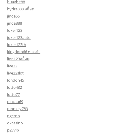
huayhit88
hydra888 สล็อต
jinda55
jinda888
Joker123
joker123auto
joker123th
kingdom66 ทางเข้า
lion123สล็อต
live22
live22slot
london45
lotto432
lotto77
macau69
monkey789
ngernn
okcasino
p2vvip