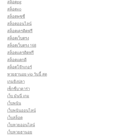
สล็อตpg
สล็อตxo
สล็อตพุซซี่
สล็อตออนไลน์
สล็อตเครดิตฟรี
สล็อตเว็บตรง
สล็อตเว็บตรง 168
สล็อตเเครดิตฟรี
สล็อตแตกดี
สล็อตโจ๊กเกอร์
หวยฮานอย vip วันนี้ สด
เกมยิงปลา
เซ็กซี่บาคาร่า
เว็บ มันนี่ เกม
เว็บพนัน
เว็บพนันออนไลน์
เว็บสล็อต
เว็บหวยออนไลน์
เว็บหวยฮานอย