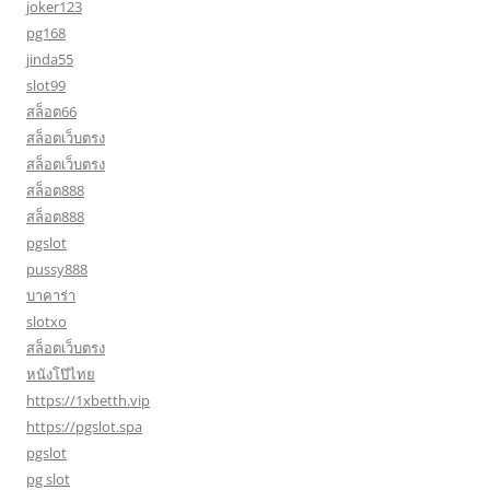
joker123
pg168
jinda55
slot99
สล็อต66
สล็อตเว็บตรง
สล็อตเว็บตรง
สล็อต888
สล็อต888
pgslot
pussy888
บาคาร่า
slotxo
สล็อตเว็บตรง
หนังโป๊ไทย
https://1xbetth.vip
https://pgslot.spa
pgslot
pg slot