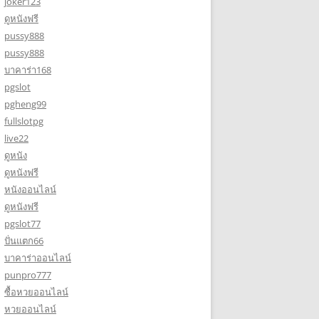
joker123
ดูหนังฟรี
pussy888
pussy888
บาคาร่า168
pgslot
pgheng99
fullslotpg
live22
ดูหนัง
ดูหนังฟรี
หนังออนไลน์
ดูหนังฟรี
pgslot77
ปั่นแตก66
บาคาร่าออนไลน์
punpro777
ซื้อหวยออนไลน์
หวยออนไลน์