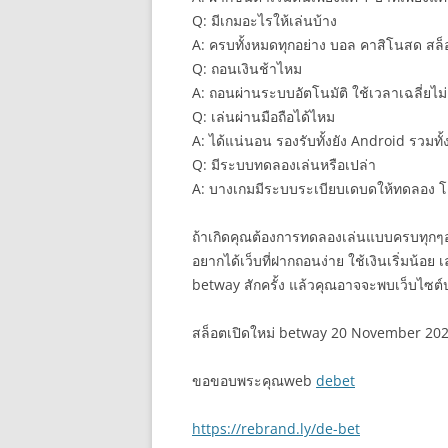
Q: มีเกมอะไรให้เล่นบ้าง
A: ครบทั้งหมดทุกอย่าง บอล คาสิโนสด สล็
Q: ถอนเงินช้าไหม
A: ถอนผ่านระบบอัตโนมัติ ใช้เวลาเฉลี่ยไม่
Q: เล่นผ่านมือถือได้ไหม
A: ได้แน่นอน รองรับทั้งยัง Android รวมท
Q: มีระบบทดลองเล่นหรือเปล่า
A: บางเกมมีระบบระเบียบเดบดให้ทดลอง โด
ถ้าเกิดคุณต้องการทดลองเล่นแบบครบทุกๆอย
อยากได้เว็บที่ฝากถอนง่าย ใช้เงินเริ่มน้อ
betway สักครั้ง แล้วคุณอาจจะพบเว็บไซต
สล็อตเปิดใหม่ betway 20 November 202
ขอขอบพระคุณweb
debet
https://rebrand.ly/de-bet