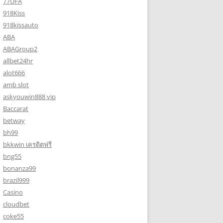
77UFA
918Kiss
918kissauto
ABA
ABAGroup2
allbet24hr
alot666
amb slot
askyouwin888 vip
Baccarat
betway
bh99
bkkwin เครดิตฟรี
bng55
bonanza99
brazil999
Casino
cloudbet
coke55