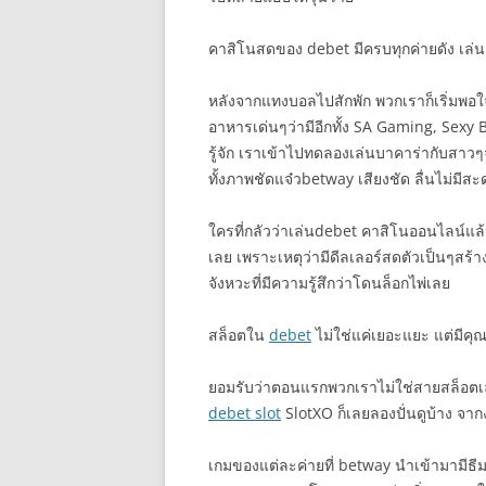
คาสิโนสดของ debet มีครบทุกค่ายดัง เล่น
หลังจากแทงบอลไปสักพัก พวกเราก็เริ่มพอ
อาหารเด่นๆว่ามีอีกทั้ง SA Gaming, Sexy
รู้จัก เราเข้าไปทดลองเล่นบาคาร่ากับสาว
ทั้งภาพชัดแจ๋วbetway เสียงชัด ลื่นไม่มีส
ใครที่กลัวว่าเล่นdebet คาสิโนออนไลน์แล้วจะ
เลย เพราะเหตุว่ามีดีลเลอร์สดตัวเป็นๆสร้า
จังหวะที่มีความรู้สึกว่าโดนล็อกไพ่เลย
สล็อตใน
debet
ไม่ใช่แค่เยอะแยะ แต่มีคุ
ยอมรับว่าตอนแรกพวกเราไม่ใช่สายสล็อตเลย 
debet slot
SlotXO ก็เลยลองปั่นดูบ้าง จาก
เกมของแต่ละค่ายที่ betway นำเข้ามามี