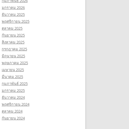
กุมภาพันธ์ 2026
มกราคม 2026
ธันวาคม 2025
พฤศจิกายน 2025
ตุลาคม 2025
กันยายน 2025
สิงหาคม 2025
กรกฎาคม 2025
มิถุนายน 2025
พฤษภาคม 2025
เมษายน 2025
มีนาคม 2025
กุมภาพันธ์ 2025
มกราคม 2025
ธันวาคม 2024
พฤศจิกายน 2024
ตุลาคม 2024
กันยายน 2024