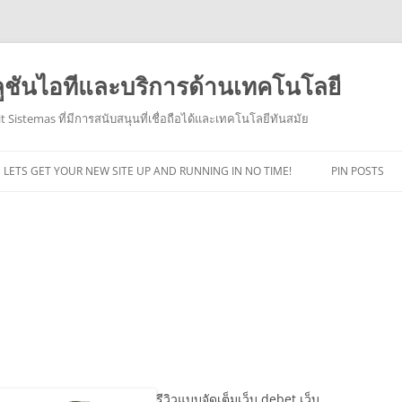
ูชันไอทีและบริการด้านเทคโนโลยี
 Sistemas ที่มีการสนับสนุนที่เชื่อถือได้และเทคโนโลยีทันสมัย
ข้าม
ไป
LETS GET YOUR NEW SITE UP AND RUNNING IN NO TIME!
PIN POSTS
ยัง
เนื้อหา
รีวิวแบบจัดเต็มเว็บ debet เว็บ