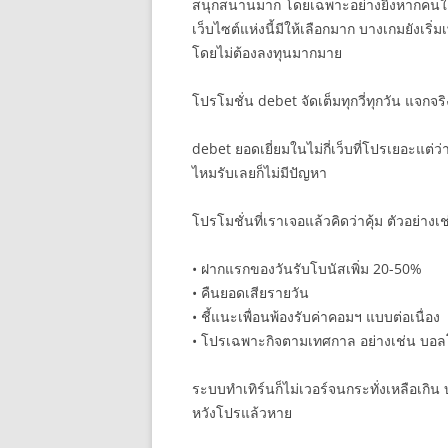
สนุกสนานมาก โดยเฉพาะอย่างยิ่งหากคนใด
เว็บไซต์แห่งนี้มีให้เลือกมาก บางเกมยังเริ่
โดยไม่ต้องลงทุนมากมาย
โปรโมชั่น debet จัดเต็มทุกวี่ทุกวัน แจกจ
debet ยอดเยี่ยมในไม่กี่เว็บที่โปรเยอะแต่ว่
ไหมรับเลยก็ไม่มีปัญหา
โปรโมชั่นที่เราเจอแล้วคิดว่าคุ้ม ตัวอย่างเ
• ฝากแรกของวันรับโบนัสเพิ่ม 20-50%
• คืนยอดเสียรายวัน
• ชี้แนะเพื่อนพ้องรับค่าคอมฯ แบบต่อเนื่อง
• โปรเฉพาะกิจตามเทศกาล อย่างเช่น บอ
ระบบทำเทิร์นก็ไม่เวอร์จนกระทั่งเหลือเกิน บ
หวังโปรแล้วหาย