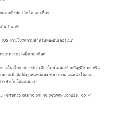
อต เกมยิงปลา ไฮโล และอื่นๆ
เกิน 1 นาที
ั้ง iOS ผ่านโปรแกรมสำหรับท่องอินเตอร์เน็ต
ยเฉพาะอย่างยิ่งเกมสล็อต
่างในเว็บdebet slot เดียวโดยไม่ต้องย้ายบัญชีไปมา หรือ
ย เล่นผ่านมือถือได้ทุกหนทุกแห่ง พวกเราขอแนะนำให้ลอง
์ประจำเว็บใหม่แบบเรา
5 Terrance casino online betway แจกบ่อย Top 74