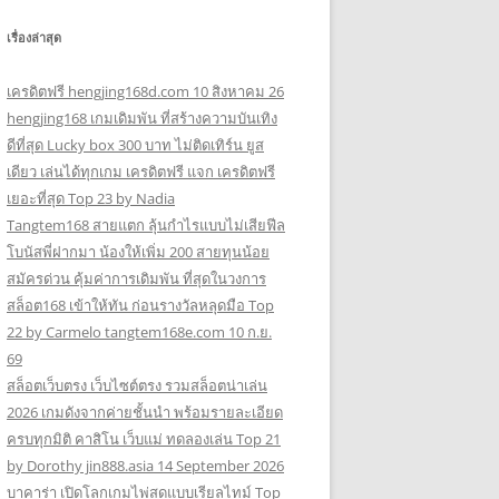
เรื่องล่าสุด
เครดิตฟรี hengjing168d.com 10 สิงหาคม 26
hengjing168 เกมเดิมพัน ที่สร้างความบันเทิง
ดีที่สุด Lucky box 300 บาท ไม่ติดเทิร์น ยูส
เดียว เล่นได้ทุกเกม เครดิตฟรี แจก เครดิตฟรี
เยอะที่สุด Top 23 by Nadia
Tangtem168 สายแตก ลุ้นกำไรแบบไม่เสียฟีล
โบนัสพี่ฝากมา น้องให้เพิ่ม 200 สายทุนน้อย
สมัครด่วน คุ้มค่าการเดิมพัน ที่สุดในวงการ
สล็อต168 เข้าให้ทัน ก่อนรางวัลหลุดมือ Top
22 by Carmelo tangtem168e.com 10 ก.ย.
69
สล็อตเว็บตรง เว็บไซต์ตรง รวมสล็อตน่าเล่น
2026 เกมดังจากค่ายชั้นนำ พร้อมรายละเอียด
ครบทุกมิติ คาสิโน เว็บแม่ ทดลองเล่น Top 21
by Dorothy jin888.asia 14 September 2026
บาคาร่า เปิดโลกเกมไพ่สดแบบเรียลไทม์ Top