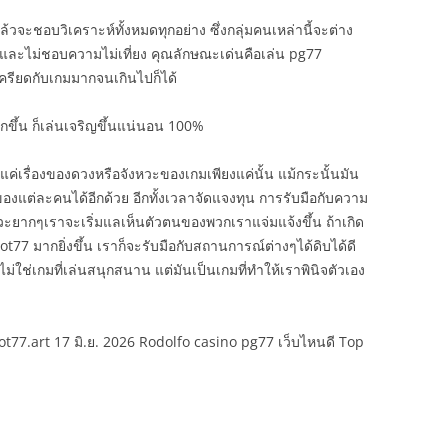
วจะชอบวิเคราะห์ทั้งหมดทุกอย่าง ซึ่งกลุ่มคนเหล่านี้จะต่าง
และไม่ชอบความไม่เที่ยง คุณลักษณะเด่นคือเล่น pg77
ครียดกับเกมมากจนเกินไปก็ได้
มากขึ้น ก็เล่นเจริญขึ้นแน่นอน 100%
แค่เรื่องของดวงหรือจังหวะของเกมเพียงแค่นั้น แม้กระนั้นมัน
องแต่ละคนได้อีกด้วย อีกทั้งเวลาจัดแจงทุน การรับมือกับความ
วะยากๆเราจะเริ่มแลเห็นตัวตนของพวกเราแจ่มแจ้งขึ้น ถ้าเกิด
77 มากยิ่งขึ้น เราก็จะรับมือกับสถานการณ์ต่างๆได้ดิบได้ดี
ไม่ใช่เกมที่เล่นสนุกสนาน แต่มันเป็นเกมที่ทำให้เราพินิจตัวเอง
ot77.art 17 มิ.ย. 2026 Rodolfo casino pg77 เว็บไหนดี Top