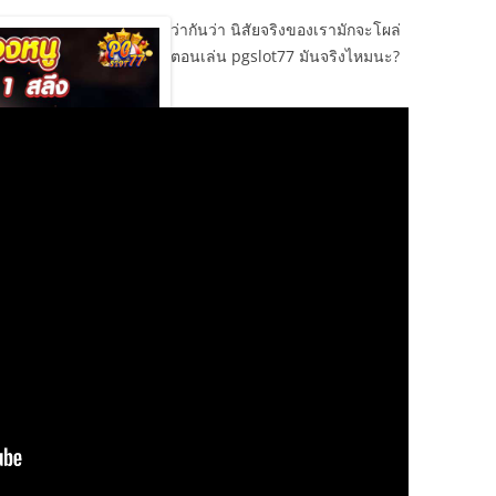
ว่ากันว่า นิสัยจริงของเรามักจะโผล่
ตอนเล่น pgslot77 มันจริงไหมนะ?