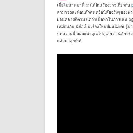
เมื่อไม่นานมานี้ ผมได้ยินเรื่องราวเกี่ยวกับ
สามารถสะท้อนตัวตนหรือนิสัยจริงๆของพวก
ผ่อนคลายก็ตาม แต่ว่าเนื้อหาในการเล่น pg
เหมือนกัน นี่ถือเป็นเรื่องใหม่ที่ผมไม่เคย
บทความนี้ ผมจะพาคุณไปดูเลยว่า นิสัยจริ
แล้วมาลุยกัน!