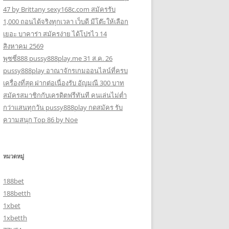
47 by Brittany sexy168c.com สมัครรับ
1,000 ถอนได้จริงทุกเวลา เว็บดี มีโต๊ะให้เลือก
เยอะ บาคาร่า สมัครง่าย ได้โปรไว 14
สิงหาคม 2569
พุซซี่888 pussy888play.me 31 ส.ค. 26
pussy888play อาณาจักรเกมออนไลน์ที่ครบ
เครื่องที่สุด ฝากต่อเนื่องรับ อัญมณี 300 บาท
สมัครสมาชิกกับเครดิตฟรีทันที คนเล่นไม่ต่ำ
กว่าแสนทุกวัน pussy888play กดสมัคร รับ
ความสนุก Top 86 by Noe
หมวดหมู่
188bet
188betth
1xbet
1xbetth