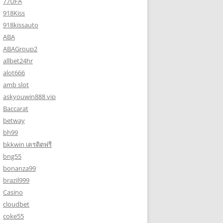
77UFA
918Kiss
918kissauto
ABA
ABAGroup2
allbet24hr
alot666
amb slot
askyouwin888 vip
Baccarat
betway
bh99
bkkwin เครดิตฟรี
bng55
bonanza99
brazil999
Casino
cloudbet
coke55