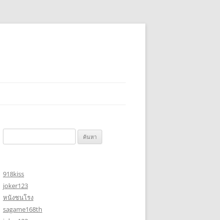
ค้นหา
สำหรับ:
918kiss
joker123
หนังชนโรง
sagame168th