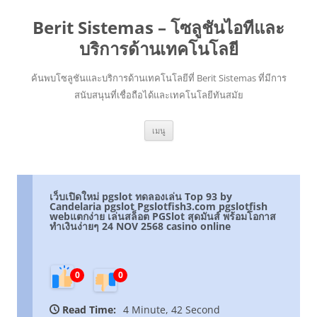
Berit Sistemas – โซลูชันไอทีและ
บริการด้านเทคโนโลยี
ค้นพบโซลูชันและบริการด้านเทคโนโลยีที่ Berit Sistemas ที่มีการ
สนับสนุนที่เชื่อถือได้และเทคโนโลยีทันสมัย
ข้าม
เมนู
ไป
ยัง
เนื้อหา
เว็บเปิดใหม่ pgslot ทดลองเล่น Top 93 by
Candelaria pgslot Pgslotfish3.com pgslotfish
webแตกง่าย เล่นสล็อต PGSlot สุดมันส์ พร้อมโอกาส
ทำเงินง่ายๆ 24 NOV 2568 casino online
0
0
Read Time:
4 Minute, 42 Second