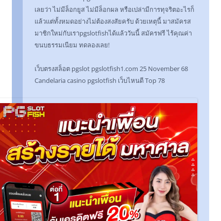
เลยว่า ไม่มีล็อกยูส ไม่มีล็อกผล หรือเปล่ามีการทุจริตอะไรก็
แล้วแต่ทั้งหมดอย่างไม่ต้องสงสัยครับ ด้วยเหตุนี้ มาสมัครส
มาชิกใหม่กับเราpgslotfishได้แล้ววันนี้ สมัครฟรี ไร้คุณค่า
ขนบธรรมเนียม ทดลองเลย!
เว็บตรงสล็อต pgslot pgslotfish1.com 25 November 68
Candelaria casino pgslotfish เว็บไหนดี Top 78