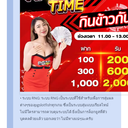
• ระบบ RNG: ระบบ RNG เป็นระบบที่ใช้สำหรับเพื่อการสุ่มผล
ต่างๆของpgslotfishทุกเกม ซึ่งเป็นระบบสุ่มแบบเรียลไทม์
ไม่มีใครสามารถควบคุมระบบได้ ยิ่งเป็นการล็อกยูสที่ตัว
บุคคลด้วยแล้ว บอกเลยว่า ไม่มีทางแน่ๆนะครับ