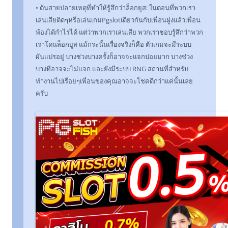
• ต้นสายปลายเหตุที่ทำให้รู้สึกว่าล็อกยูส: ในตอนที่พวกเรา
เล่นเสียติดๆหรือเล่นเกมPgslotเดียวกันกับเพื่อนฝูงแล้วเพื่อน
พ้องได้กำไรได้ แต่ว่าพวกเราเล่นเสีย พวกเราชอบรู้สึกว่าพวก
เราโดนล็อกยูส แม้กระนั้นเรื่องจริงก็คือ ตัวเกมจะมีระบบ
ผันแปรอยู่ บางช่วงบางครั้งก็อาจจะแจกบ่อยมาก บางช่วง
บางทีอาจจะไม่แจก และยังมีระบบ RNG สถานที่สำหรับ
ทำงานไปเรื่อยๆเพื่อนของคุณอาจจะโชคดีกว่าแค่นั้นเลย
ครับ