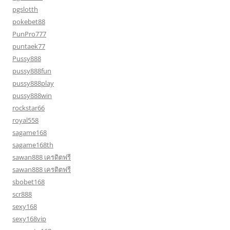
pgslotth
pokebet88
PunPro777
puntaek77
Pussy888
pussy888fun
pussy888play
pussy888win
rockstar66
royal558
sagame168
sagame168th
sawan888 เครดิตฟรี
sawan888 เครดิตฟรี
sbobet168
scr888
sexy168
sexy168vip