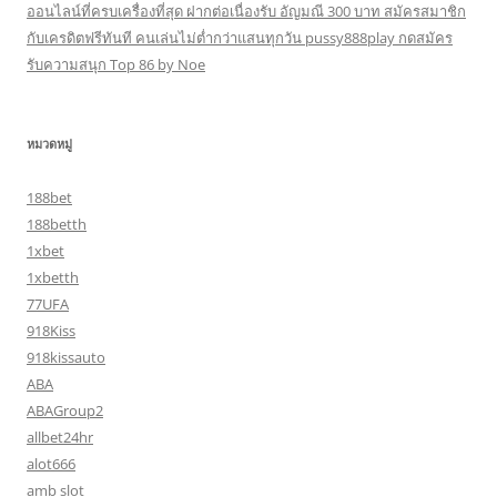
ออนไลน์ที่ครบเครื่องที่สุด ฝากต่อเนื่องรับ อัญมณี 300 บาท สมัครสมาชิก
กับเครดิตฟรีทันที คนเล่นไม่ต่ำกว่าแสนทุกวัน pussy888play กดสมัคร
รับความสนุก Top 86 by Noe
หมวดหมู่
188bet
188betth
1xbet
1xbetth
77UFA
918Kiss
918kissauto
ABA
ABAGroup2
allbet24hr
alot666
amb slot