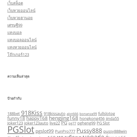
เว็บสล็อต
เว็บหวยออนไลน์
เว็บหวยฮานอย
เศรษฐี99
แทงบอล
แทงบอลออนไลน์
แทงหวยออนไลน์
โจ๊กเกอร์123
ความเห็นล่าสุด
ป้ายกำกับ
918Kiss
188bet
918kissauto
fullslotpg
alot666
bonanza99
hengjing168
funny18
happy168
hongkong456
jinda55
PG
Joker123
joker123auto
live22
pgheng99
PG Slot
pg77
PGSlot
Pussy888
pgslot99
PunPro777
pussy888win
บาคาร่า