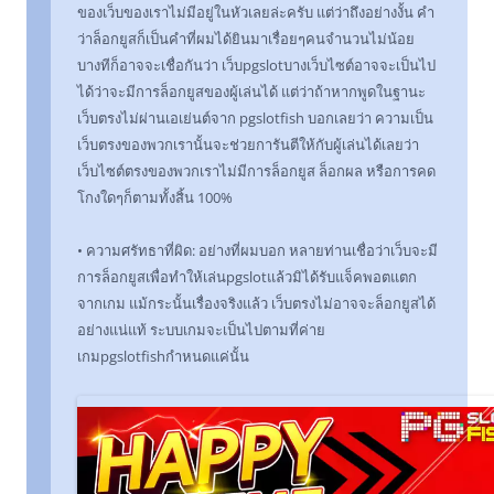
ของเว็บของเราไม่มีอยู่ในหัวเลยล่ะครับ แต่ว่าถึงอย่างงั้น คำ
ว่าล็อกยูสก็เป็นคำที่ผมได้ยินมาเรื่อยๆคนจำนวนไม่น้อย
บางทีก็อาจจะเชื่อกันว่า เว็บpgslotบางเว็บไซต์อาจจะเป็นไป
ได้ว่าจะมีการล็อกยูสของผู้เล่นได้ แต่ว่าถ้าหากพูดในฐานะ
เว็บตรงไม่ผ่านเอเย่นต์จาก pgslotfish บอกเลยว่า ความเป็น
เว็บตรงของพวกเรานั้นจะช่วยการันตีให้กับผู้เล่นได้เลยว่า
เว็บไซต์ตรงของพวกเราไม่มีการล็อกยูส ล็อกผล หรือการคด
โกงใดๆก็ตามทั้งสิ้น 100%
• ความศรัทธาที่ผิด: อย่างที่ผมบอก หลายท่านเชื่อว่าเว็บจะมี
การล็อกยูสเพื่อทำให้เล่นpgslotแล้วมิได้รับแจ็คพอตแตก
จากเกม แม้กระนั้นเรื่องจริงแล้ว เว็บตรงไม่อาจจะล็อกยูสได้
อย่างแน่แท้ ระบบเกมจะเป็นไปตามที่ค่าย
เกมpgslotfishกำหนดแค่นั้น