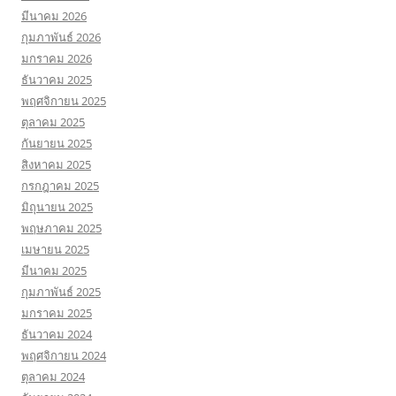
มีนาคม 2026
กุมภาพันธ์ 2026
มกราคม 2026
ธันวาคม 2025
พฤศจิกายน 2025
ตุลาคม 2025
กันยายน 2025
สิงหาคม 2025
กรกฎาคม 2025
มิถุนายน 2025
พฤษภาคม 2025
เมษายน 2025
มีนาคม 2025
กุมภาพันธ์ 2025
มกราคม 2025
ธันวาคม 2024
พฤศจิกายน 2024
ตุลาคม 2024