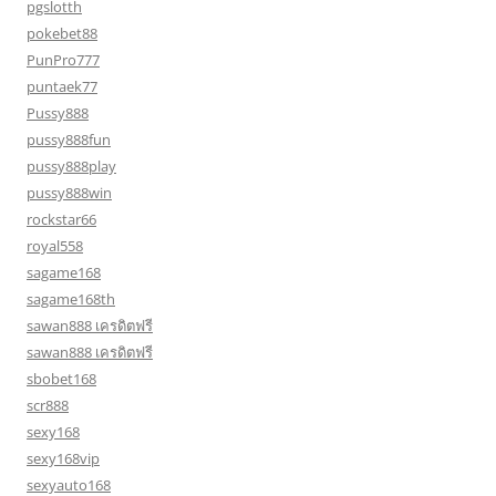
pgslotth
pokebet88
PunPro777
puntaek77
Pussy888
pussy888fun
pussy888play
pussy888win
rockstar66
royal558
sagame168
sagame168th
sawan888 เครดิตฟรี
sawan888 เครดิตฟรี
sbobet168
scr888
sexy168
sexy168vip
sexyauto168