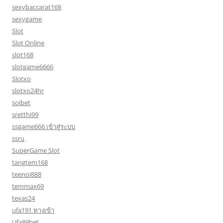
sexybaccarat168
sexygame
Slot
Slot Online
slot168
slotgame6666
Slotxo
slotxo24hr
soibet
sretthi99
ssgame666 เข้าสู่ระบบ
ssru
SuperGame Slot
tangtem168
teenoi888
temmax69
texas24
ufa191 ทางเข้า
Ufa89bet