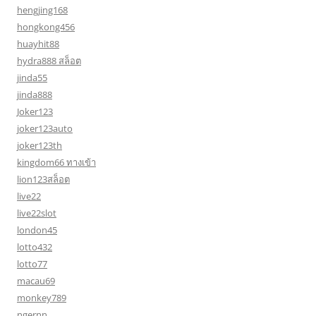
hengjing168
hongkong456
huayhit88
hydra888 สล็อต
jinda55
jinda888
Joker123
joker123auto
joker123th
kingdom66 ทางเข้า
lion123สล็อต
live22
live22slot
london45
lotto432
lotto77
macau69
monkey789
ngernn