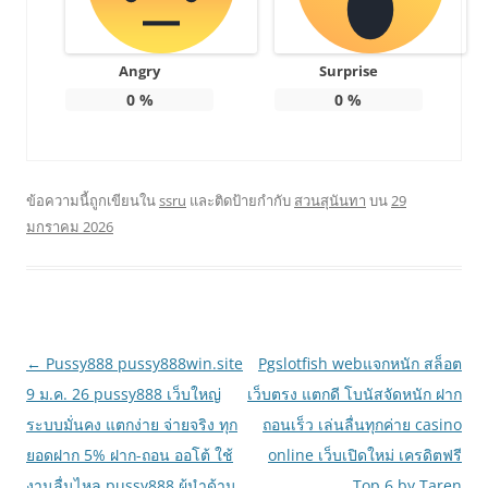
Angry
Surprise
0
%
0
%
ข้อความนี้ถูกเขียนใน
ssru
และติดป้ายกำกับ
สวนสุนันทา
บน
29
มกราคม 2026
เมนู
←
Pussy888 pussy888win.site
Pgslotfish webแจกหนัก สล็อต
นำทาง
9 ม.ค. 26 pussy888 เว็บใหญ่
เว็บตรง แตกดี โบนัสจัดหนัก ฝาก
เรื่อง
ระบบมั่นคง แตกง่าย จ่ายจริง ทุก
ถอนเร็ว เล่นลื่นทุกค่าย casino
ยอดฝาก 5% ฝาก-ถอน ออโต้ ใช้
online เว็บเปิดใหม่ เครดิตฟรี
งานลื่นไหล pussy888 ผู้นำด้าน
Top 6 by Taren