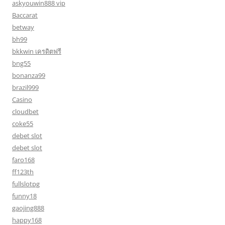
askyouwin888 vip
Baccarat
betway
bh99
bkkwin เครดิตฟรี
bng55
bonanza99
brazil999
Casino
cloudbet
coke55
debet slot
debet slot
faro168
ff123th
fullslotpg
funny18
gaojing888
happy168