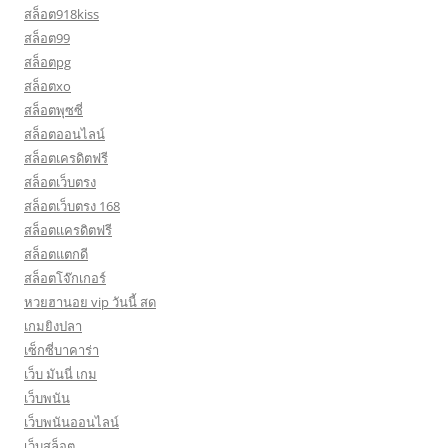
สล็อต918kiss
สล็อต99
สล็อตpg
สล็อตxo
สล็อตพุซซี่
สล็อตออนไลน์
สล็อตเครดิตฟรี
สล็อตเว็บตรง
สล็อตเว็บตรง 168
สล็อตเเครดิตฟรี
สล็อตแตกดี
สล็อตโจ๊กเกอร์
หวยฮานอย vip วันนี้ สด
เกมยิงปลา
เซ็กซี่บาคาร่า
เว็บ มันนี่ เกม
เว็บพนัน
เว็บพนันออนไลน์
เว็บสล็อต