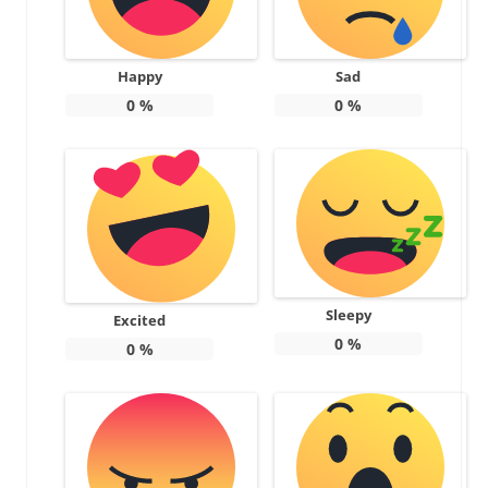
Happy
Sad
0
%
0
%
Sleepy
Excited
0
%
0
%