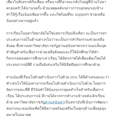
เที่ยวไปสังสรรค์กับเพื่อน หรือบางทีก็อาจจะกลับไปอยู่ที่บ้านไปหา
ครอบครัวได้นานๆครั้ง ด้วยเหตุผลดังกล่าวการบอกคนรอบข้าง
ทำให้รู้เรื่องน้องเพิ่มมากขึ้น และก็พร้อมที่จะ support ช่วยเหลือ
น้องอย่างมากอยู่แล้ว
การเรียนในมหาวิทยาลัยไม่ใช่แค่การเรียนสิ่งเดียว จะเป็นการหา
ประสบการณ์ในด้านต่างๆไม่ว่าจะเป็นการทำกิจกรรมช่วยเหลือ
สังคม ซึ่งทางมหาวิทยาลัยราชภัฏสวนสุนันทาพวกเรามองเห็นจุด
สำคัญสำหรับเพื่อการช่วยเหลือสังคมและก็ให้นักศึกษาได้ทำ
กิจกรรมตลอดการศึกษาเล่าเรียน ได้มิตรภาพได้เพื่อนพ้องใหม่ได้
ประสบการณ์ที่ดี รวมถึงยังส่งเสริมให้นิสิตมีทุนการศึกษาด้วย
ส่วนน้องที่เรียนไปด้วยดำเนินการไปด้วย ssru ได้มีคำเสนอแนะว่า
ทำเช่นไรให้น้องสามารถเรียนไปด้วยดำเนินงานไปด้วย โดยการ
จัดการขณะที่ดี มีวินัยทำให้น้องๆบรรลุผลสำเร็จสำหรับเพื่อการ
เรียน ได้ประสบการณ์ มีรายได้จากการทำงานข้างหลังเลิกเรียน
ด้วย มหาวิทยาลัยราชภัฏ
สวนสุนันทา
เป็นสถาบันที่เน้นการพัฒนา
สมรรถนะของบัณฑิตให้มีความพร้อมเพรียงในทุกๆด้านเพื่อจุดมุ่ง
หมายในอนาคต