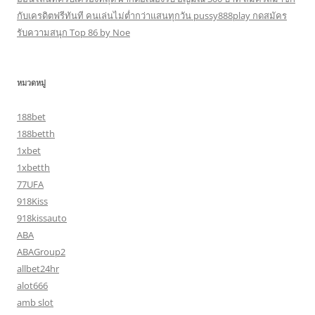
กับเครดิตฟรีทันที คนเล่นไม่ต่ำกว่าแสนทุกวัน pussy888play กดสมัคร
รับความสนุก Top 86 by Noe
หมวดหมู่
188bet
188betth
1xbet
1xbetth
77UFA
918Kiss
918kissauto
ABA
ABAGroup2
allbet24hr
alot666
amb slot