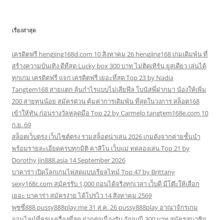
เรื่องล่าสุด
เครดิตฟรี hengjing168d.com 10 สิงหาคม 26 hengjing168 เกมเดิมพัน ที่
สร้างความบันเทิง ดีที่สุด Lucky box 300 บาท ไม่ติดเทิร์น ยูสเดียว เล่นได้
ทุกเกม เครดิตฟรี แจก เครดิตฟรี เยอะที่สุด Top 23 by Nadia
Tangtem168 สายแตก ลุ้นกำไรแบบไม่เสียฟีล โบนัสพี่ฝากมา น้องให้เพิ่ม
200 สายทุนน้อย สมัครด่วน คุ้มค่าการเดิมพัน ที่สุดในวงการ สล็อต168
เข้าให้ทัน ก่อนรางวัลหลุดมือ Top 22 by Carmelo tangtem168e.com 10
ก.ย. 69
สล็อตเว็บตรง เว็บไซต์ตรง รวมสล็อตน่าเล่น 2026 เกมดังจากค่ายชั้นนำ
พร้อมรายละเอียดครบทุกมิติ คาสิโน เว็บแม่ ทดลองเล่น Top 21 by
Dorothy jin888.asia 14 September 2026
บาคาร่า เปิดโลกเกมไพ่สดแบบเรียลไทม์ Top 47 by Brittany
sexy168c.com สมัครรับ 1,000 ถอนได้จริงทุกเวลา เว็บดี มีโต๊ะให้เลือก
เยอะ บาคาร่า สมัครง่าย ได้โปรไว 14 สิงหาคม 2569
พุซซี่888 pussy888play.me 31 ส.ค. 26 pussy888play อาณาจักรเกม
ออนไลน์ที่ครบเครื่องที่สุด ฝากต่อเนื่องรับ อัญมณี 300 บาท สมัครสมาชิก