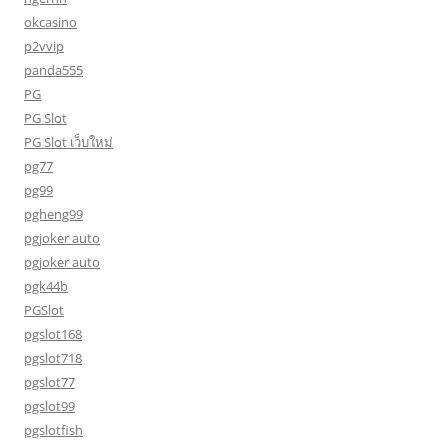
okcasino
p2vvip
panda555
PG
PG Slot
PG Slot เว็บใหม่
pg77
pg99
pgheng99
pgjoker auto
pgjoker auto
pgk44b
PGSlot
pgslot168
pgslot718
pgslot77
pgslot99
pgslotfish