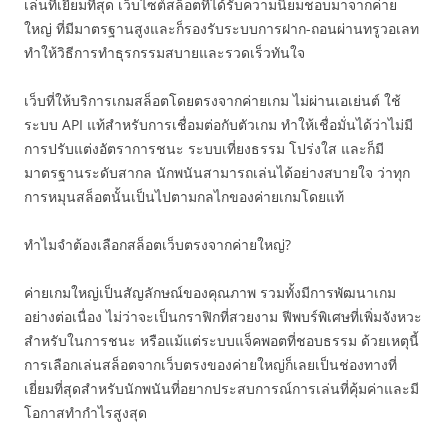
เล่นที่เยี่ยมที่สุด เว็บไซต์สล็อตที่ได้รับความนิยมชอบมาจากค่าย
ใหญ่ ที่มีมาตรฐานสูงและก็รองรับระบบการฝาก-ถอนผ่านทรูวอเลท
ทำให้วิธีการทำธุรกรรมสบายและรวดเร็วทันใจ
เว็บที่ให้บริการเกมสล็อตโดยตรงจากค่ายเกม ไม่ผ่านเอเย่นต์ ใช้
ระบบ API แท้สำหรับการเชื่อมต่อกับตัวเกม ทำให้เชื่อมั่นได้ว่าไม่มี
การปรับแต่งอัตราการชนะ ระบบเที่ยงธรรม โปร่งใส และก็มี
มาตรฐานระดับสากล นักพนันสามารถเล่นได้อย่างสบายใจ ว่าทุก
การหมุนสล็อตนั้นเป็นไปตามกลไกของค่ายเกมโดยแท้
ทำไมจำต้องเลือกสล็อตเว็บตรงจากค่ายใหญ่?
ค่ายเกมใหญ่เป็นสัญลักษณ์ของคุณภาพ รวมทั้งมีการพัฒนาเกม
อย่างต่อเนื่อง ไม่ว่าจะเป็นกราฟิกที่สวยงาม ฟีพบร์พิเศษที่เพิ่มจังหวะ
สำหรับในการชนะ หรือแม้แต่ระบบแจ็คพอตที่ชอบธรรม ด้วยเหตุนี้
การเลือกเล่นสล็อตจากเว็บตรงของค่ายใหญ่ก็เลยเป็นช่องทางที่
เยี่ยมที่สุดสำหรับนักพนันที่อยากประสบการณ์การเล่นที่คุ้มค่าและมี
โอกาสทำกำไรสูงสุด