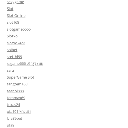
sexygame
Slot
Slot Online
slot168
slotgame6666
Slotxo
slotxo24hr
soibet
sretthi99
ssgame666 เข้าสู่ระบบ
ssru
SuperGame Slot
tangtem168
teenoi888
temmax69
texas24
ufa191 ทางเข้า
Ufa89bet
ufa9