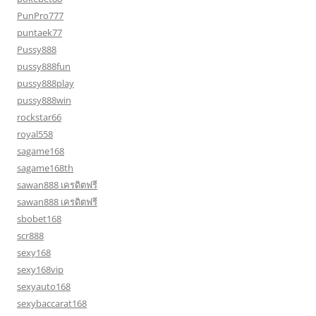
PunPro777
puntaek77
Pussy888
pussy888fun
pussy888play
pussy888win
rockstar66
royal558
sagame168
sagame168th
sawan888 เครดิตฟรี
sawan888 เครดิตฟรี
sbobet168
scr888
sexy168
sexy168vip
sexyauto168
sexybaccarat168