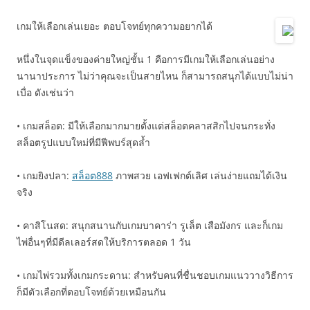
เกมให้เลือกเล่นเยอะ ตอบโจทย์ทุกความอยากได้
หนึ่งในจุดแข็งของค่ายใหญ่ชั้น 1 คือการมีเกมให้เลือกเล่นอย่าง
นานาประการ ไม่ว่าคุณจะเป็นสายไหน ก็สามารถสนุกได้แบบไม่น่า
เบื่อ ดังเช่นว่า
• เกมสล็อต: มีให้เลือกมากมายตั้งแต่สล็อตคลาสสิกไปจนกระทั่ง
สล็อตรูปแบบใหม่ที่มีฟีพบร์สุดล้ำ
• เกมยิงปลา:
สล็อต888
ภาพสวย เอฟเฟกต์เลิศ เล่นง่ายแถมได้เงิน
จริง
• คาสิโนสด: สนุกสนานกับเกมบาคาร่า รูเล็ต เสือมังกร และก็เกม
ไพ่อื่นๆที่มีดีลเลอร์สดให้บริการตลอด 1 วัน
• เกมไพ่รวมทั้งเกมกระดาน: สำหรับคนที่ชื่นชอบเกมแนววางวิธีการ
ก็มีตัวเลือกที่ตอบโจทย์ด้วยเหมือนกัน