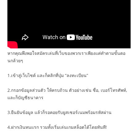
หากคุณพึงพอใจสมัครเล่นที่เว็บของพวกเราเพียงแค่ทำตามขั้นตอ
นกล้วยๆ
1.เข้าสู่เว็บไซต์ และก็คลิกที่ปุ่ม “ลงทะเบียน”
2.กรอกข้อมูลส่วนตัว ให้ครบถ้วน ตัวอย่างเช่น ชื่อ, เบอร์โทรศัพท์,
และก็บัญชีธนาคาร
3.ยืนยันข้อมูล แล้วก็รอคอยรับยูสเซอร์เนมพร้อมรหัสผ่าน
4.ฝากเงินหนแรก รวมทั้งเริ่มเล่นเกมสล็อตได้โดยทันที!