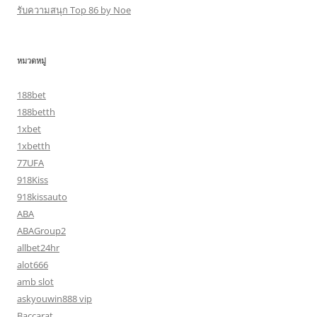
รับความสนุก Top 86 by Noe
หมวดหมู่
188bet
188betth
1xbet
1xbetth
77UFA
918Kiss
918kissauto
ABA
ABAGroup2
allbet24hr
alot666
amb slot
askyouwin888 vip
Baccarat