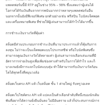
แพลตฟอร์มนี้มี RTP อยู่ในช่วง 95% – 98% ซึ่งแสดงว่าผู้เล่นได้
โอกาสได้รับเงินคืนจากการพนันมากกว่าหลายๆแพลตฟอร์มอื่น
นอกจากนั้นยังมีฟีเจอร์พิเศษ ยกตัวอย่างเช่น ฟรีสปิน โบนัสแจ็คพอต
และเครื่องหมายพิเศษ ที่ช่วยให้ผู้เล่นสามารถได้กำไรได้มากขึ้น
การชำระเงินรางวัลที่คุ้มค่า
สล็อตมีส่วนประกอบการชำระเงินที่นานาประการแล้วก็คุ้มกับการ
ลงทุน ไม่ว่าจะเป็นแจ็คพอตแบบโปรเกรสซีฟ หรือโบนัสพิเศษซึ่ง
สามารถคูณเงินรางวัลได้หลายเท่า ผู้เล่นสามารถเลือกเล่นเกมที่มี
อัตราการจ่ายเงินสูงเพื่อเพิ่มช่องทางสำหรับในการได้กำไร และก็
บางเกมยังมีการแจกโบนัสแบบสุ่ม ทำให้สามารถรับเงินรางวัลก้อน
โตได้ทุกครั้งที่หมุนวงล้อ
สล็อตเว็บตรง API แท้ เว็บสล็อต ชั้น 1 ค่ายใหญ่ รับทรูวอเลท
สล็อตเว็บไซต์ตรง API แท้ แปลงเป็นตัวเลือกลำดับที่หนึ่งของนักเดิม
พันที่อยากได้ความยั่งยืนมั่นคง ไม่มีอันตราย แล้วก็ประสบการณ์การ