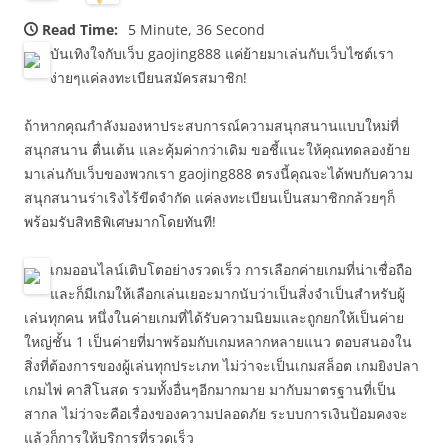
Read Time:
5 Minute, 36 Second
บันเทิงใจกับเว็บ gaojing888 แค่ย้ายมาเล่นกับเว็บไซต์เรา
ง่ายๆแค่ลงทะเบียนสมัครสมาชิก!
ถ้าหากคุณกำลังมองหาประสบการณ์ความสนุกสนานแบบใหม่ที่
สนุกสนาน ตื่นเต้น และคุ้มค่ากว่าเดิม ขอชี้แนะให้คุณทดลองย้าย
มาเล่นกับเว็บของพวกเรา gaojing888 ตรงนี้คุณจะได้พบกับความ
สนุกสนานร่าเริงไร้ขีดจำกัด แค่ลงทะเบียนเป็นสมาชิกกล้วยๆก็
พร้อมรับสิทธิพิเศษมากโดยทันที!
เกมออนไลน์เติบโตอย่างรวดเร็ว การเลือกค่ายเกมที่น่าเชื่อถือ
และก็มีเกมให้เลือกเล่นเยอะมากนับว่าเป็นสิ่งจำเป็นสำหรับผู้
เล่นทุกคน หนึ่งในค่ายเกมที่ได้รับความนิยมและถูกยกให้เป็นค่าย
ใหญ่ชั้น 1 เป็นค่ายที่มาพร้อมกับเกมหลากหลายแนว ตอบสนองใน
สิ่งที่ต้องการของผู้เล่นทุกประเภท ไม่ว่าจะเป็นเกมสล็อต เกมยิงปลา
เกมไพ่ คาสิโนสด รวมทั้งอื่นๆอีกมากมาย มากับมาตรฐานที่เป็น
สากล ไม่ว่าจะคือเรื่องของความปลอดภัย ระบบการเงินป้อมคงจะ
แล้วก็การให้บริการที่รวดเร็ว