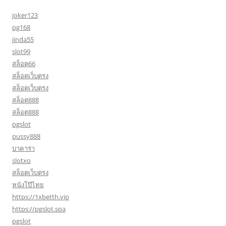
joker123
pg168
jinda55
slot99
สล็อต66
สล็อตเว็บตรง
สล็อตเว็บตรง
สล็อต888
สล็อต888
pgslot
pussy888
บาคาร่า
slotxo
สล็อตเว็บตรง
หนังโป๊ไทย
https://1xbetth.vip
https://pgslot.spa
pgslot