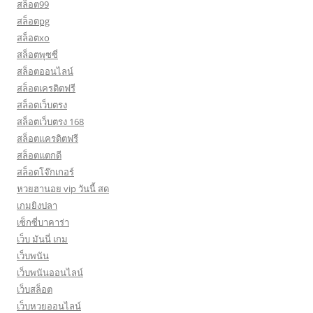
สล็อต99
สล็อตpg
สล็อตxo
สล็อตพุซซี่
สล็อตออนไลน์
สล็อตเครดิตฟรี
สล็อตเว็บตรง
สล็อตเว็บตรง 168
สล็อตเเครดิตฟรี
สล็อตแตกดี
สล็อตโจ๊กเกอร์
หวยฮานอย vip วันนี้ สด
เกมยิงปลา
เซ็กซี่บาคาร่า
เว็บ มันนี่ เกม
เว็บพนัน
เว็บพนันออนไลน์
เว็บสล็อต
เว็บหวยออนไลน์