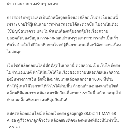
ฝาก-ถอนง่าย รองรับทรูวอเลท
การรองรับทรูวอเลทเป็นอีกหนึ่งจุดแข็งของสล็อตเว็บตรงในตอนนี้
เพราะช่วยให้ผู้เล่นสามารถทำธุรกรรมได้สะดวกขึ้น ไม่จำเป็นต้อง
ใช้บัญชีธนาคาร และไม่จำเป็นต้องกลุ้มอกกลุ้มใจเรื่องความ
ปลอดภัยของข้อมูล การฝาก-ถอนผ่านทรูวอเลทสามารถทำเป็นเร็ว
ทันใจข้างในไม่กี่วินาที ตอบโจทย์ผู้ที่อยากเล่นสล็อตได้อย่างต่อเนื่อง
ไม่สะดุด
เว็บไซต์สล็อตออนไลน์ที่ดีที่สุดในเวลานี้ ด้วยความเป็นเว็บไซต์ตรง
ไม่ผ่านเอเย่นต์ ทำให้มั่นใจได้ในเรื่องของความปลอดภัยและก็ความ
ยั่งยืนทางการเงิน อีกทั้งยังมากับเกมสล็อตแตกง่าย 100% ที่ช่วย
ทำให้ผู้เล่นได้โอกาสได้กำไรได้ง่ายขึ้น ถ้าคุณกำลังมองหาเว็บไซต์
สล็อตที่มีคุณภาพ สมัครสมาชิกกับสล็อตของเราวันนี้ แล้วมาสนุกไป
กับเกมสล็อตที่เหมาะสมที่สุดกันเถิด!
สมัครสล็อตออนไลน์ สล็อตเว็บตรง gaojing888.biz 11 MAY 68
Aliza ดูรีวิวจากลูกค้าจริง สล็อต888คิดจะลงทุนทั้งทีต้องที่นี่เท่านั้น
Top 20