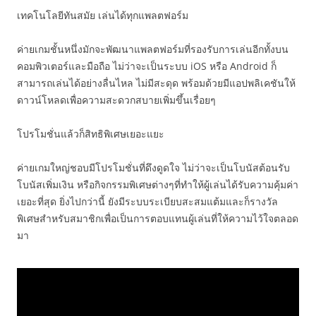
เทคโนโลยีทันสมัย เล่นได้ทุกแพลตฟอร์ม
ค่ายเกมชั้นหนึ่งมักจะพัฒนาแพลตฟอร์มที่รองรับการเล่นอีกทั้งบน
คอมพิวเตอร์และมือถือ ไม่ว่าจะเป็นระบบ iOS หรือ Android ก็
สามารถเล่นได้อย่างลื่นไหล ไม่มีสะดุด พร้อมด้วยมีแอปพลิเคชันให้
ดาวน์โหลดเพื่อความสะดวกสบายเพิ่มขึ้นเรื่อยๆ
โปรโมชั่นแล้วก็สิทธิพิเศษเยอะแยะ
ค่ายเกมใหญ่ชอบมีโปรโมชั่นที่ดึงดูดใจ ไม่ว่าจะเป็นโบนัสต้อนรับ
โบนัสเพิ่มเงิน หรือกิจกรรมพิเศษต่างๆที่ทำให้ผู้เล่นได้รับความคุ้มค่า
เยอะที่สุด ยิ่งไปกว่านี้ ยังมีระบบระเบียบสะสมแต้มและก็รางวัล
พิเศษสำหรับสมาชิกเพื่อเป็นการตอบแทนผู้เล่นที่ให้ความไว้ใจตลอด
มา