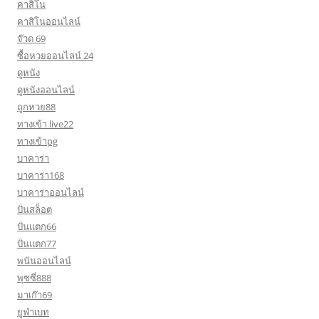
คาสิโน
คาสิโนออนไลน์
จ๊วด 69
ซื้อหวยออนไลน์ 24
ดูหนัง
ดูหนังออนไลน์
ถูกหวย88
ทางเข้า live22
ทางเข้าpg
บาคาร่า
บาคาร่า168
บาคาร่าออนไลน์
ปั่นสล็อต
ปั่นแตก66
ปั่นแตก77
พนันออนไลน์
พุซซี่888
มาเก๊า69
ยูฟ่าเบท