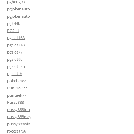
pgheng99
pgjoker auto
pgjoker auto
pgk44b
PGSlot
pgslot168
pgslot718
pgslot77
pgslot99
pgslotfish
pgslotth
pokebet88
PunPro777
puntaek77
Pussy888
pussy888fun
pussy888play
pussy888win
rockstar66