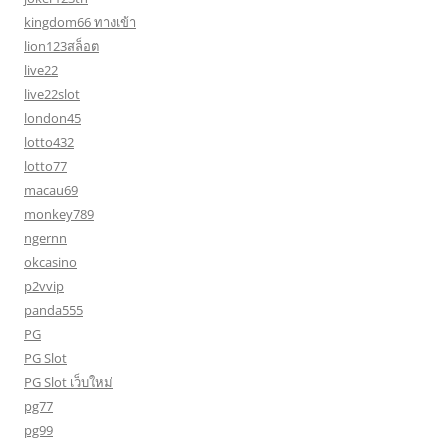
kingdom66 ทางเข้า
lion123สล็อต
live22
live22slot
london45
lotto432
lotto77
macau69
monkey789
ngernn
okcasino
p2vvip
panda555
PG
PG Slot
PG Slot เว็บใหม่
pg77
pg99