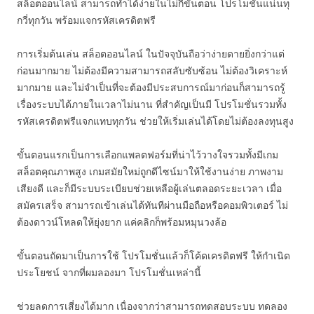
สล็อตออนไลน์ สามารถทำได้ง่ายในไม่กี่ขั้นตอน โปรโมชั่นแน่นทุ
กวี่ทุกวัน พร้อมแจกรหัสเครดิตฟรี
การเริ่มต้นเล่น สล็อตออนไลน์ ในปัจจุบันถือว่าง่ายดายยิ่งกว่าแต่
ก่อนมากมาย ไม่ต้องมีความสามารถสลับซับซ้อน ไม่ต้องวิเคราะห์
มากมาย และไม่จำเป็นที่จะต้องมีประสบการณ์มาก่อนก็สามารถรู้
เรื่องระบบได้ภายในเวลาไม่นาน ที่สำคัญเป็นมี โปรโมชั่นรวมทั้ง
รหัสเครดิตฟรีแจกแทบทุกวัน ช่วยให้เริ่มเล่นได้โดยไม่ต้องลงทุนสูง
ขั้นตอนแรกเป็นการเลือกแพลตฟอร์มที่น่าไว้วางใจรวมทั้งมีเกม
สล็อตคุณภาพสูง เกมสมัยใหม่ถูกดีไซน์มาให้ใช้งานง่าย ภาพงาม
เสียงดี และก็มีระบบระเบียบช่วยเหลือผู้เล่นตลอดระยะเวลา เมื่อ
สมัครเสร็จ สามารถเข้าเล่นได้ทันทีผ่านมือถือหรือคอมพิวเตอร์ ไม่
ต้องดาวน์โหลดให้ยุ่งยาก แค่คลิกก็พร้อมหมุนวงล้อ
ขั้นตอนถัดมาเป็นการใช้ โปรโมชั่นแล้วก็โค้ดเครดิตฟรี ให้กำเนิด
ประโยชน์ จากที่ผมลองมา โปรโมชั่นเหล่านี้
ช่วยลดการเสี่ยงได้มาก เนื่องจากว่าสามารถทดสอบระบบ ทดลอง