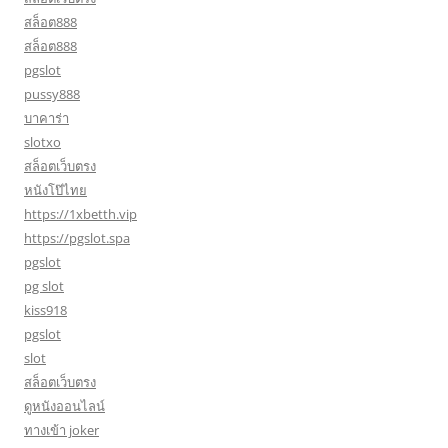
สล็อต888
สล็อต888
pgslot
pussy888
บาคาร่า
slotxo
สล็อตเว็บตรง
หนังโป๊ไทย
https://1xbetth.vip
https://pgslot.spa
pgslot
pg slot
kiss918
pgslot
slot
สล็อตเว็บตรง
ดูหนังออนไลน์
ทางเข้า joker