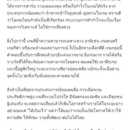
ได้จากการฟาร์ม วางแผนลงทุน หรือเก็งกำไรในเกมได้จริง จาก
ประสบการณ์ผมพบว่า ถ้าหากเข้าใจอุปสงค์–อุปทานในเกม ทราบดี
ว่าไอเทมไหนกำลังเป็นที่เรียกร้อง กระบวนการทำกำไรจะเป็นเรื่อง
ของการวิเคราะห์ ไม่ใช่การเสี่ยงดวง
ยิ่งไปกว่านี้ เกมที่ย้ำความสามารถเฉพาะทาง อาทิเช่น เกมดนตรี
เกมกีฬา หรือเกมจำลองสถานการณ์ ก็เป็นอีกทางเลือกที่ดี เกมกลุ่มนี้
คำตอบขึ้นกับการฝึกฝนล้วนๆยิ่งเล่นมากมาย ยิ่งเก่งมาก รายได้หรือ
รางวัลที่ได้ก็สะท้อนความสามารถโดยตรง ผมเคยใช้เวลาฝึกเกม
แนวนี้อยู่พักใหญ่ ระยะแรกบางทีอาจอ่อนเพลีย แม้กระนั้นเมื่อผ่าน
จุดนั้นไป ทุกสิ่งเริ่มมั่นคงและคาดหมายได้
สิ่งจำเป็นที่สุดจากประสบการณ์ของผมคือ การเลือกเกม
ประสิทธิภาพสูง เกมที่ระบบโปร่งใส มีข้อตกลงแจ่มชัด และมีชุมชน
ผู้เล่นจริง จะลดความเสี่ยงแล้วก็เพิ่มโอกาสสร้างรายได้ในระยะยาว
อย่ามองแค่ “ได้เงินเร็ว” แต่ว่าให้มองว่าเกมนั้นเปิดโอกาสให้เราใช้
ความคิด ใช้ทักษะ รวมทั้งพัฒนาต่อไปได้ไหม