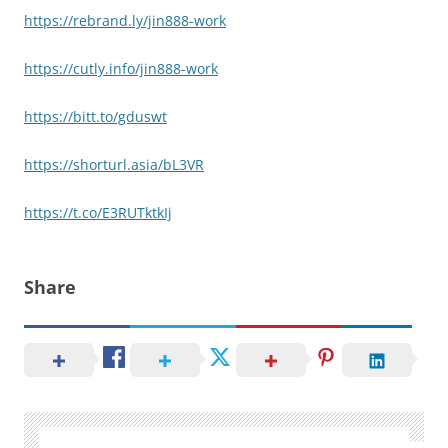
https://rebrand.ly/jin888-work
https://cutly.info/jin888-work
https://bitt.to/gduswt
https://shorturl.asia/bL3VR
https://t.co/E3RUTktkIj
Share