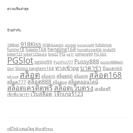
ความเห็นล่าสุด
ป้ายกำกับ
918Kiss
188bet
918kissauto
fullslotpg
alot666
bonanza99
hengjing168
funny18
happy168
hongkong456
jinda55
PG
Joker123
joker123auto
live22
pgheng99
PG Slot
pg77
PGSlot
Pussy888
pgslot99
PunPro777
pussy888win
บาคาร่า
ทางเข้าpg
Slotxo
tangtem168
ปั่นแตก66
Slot
สล็อต
สล็อต168
สล็อต66
สล็อต55
สล็อต99
ยูฟ่าเบท
สล็อต888
สล็อตออนไลน์
สล็อต777
สล็อตpg
สล็อตเครดิตฟรี
สล็อตเว็บตรง
เครดิตฟรี
เว็บสล็อต
โจ๊กเกอร์123
เซ็กซี่บาคาร่า
ภูมิใจนำเสนอโดย WordPress