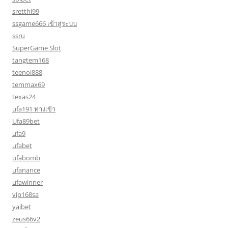
sretthi99
ssgame666 เข้าสู่ระบบ
ssru
SuperGame Slot
tangtem168
teenoi888
temmax69
texas24
ufa191 ทางเข้า
Ufa89bet
ufa9
ufabet
ufabomb
ufanance
ufawinner
vip168sa
yaibet
zeus66v2