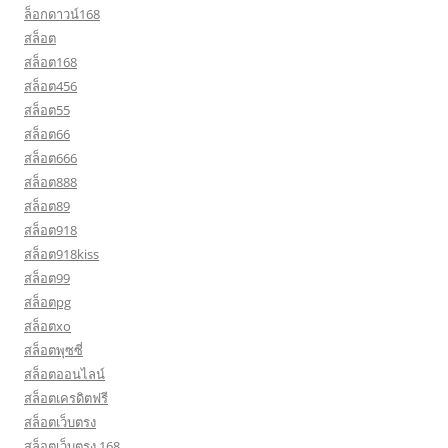
ล็อกดาวน์168
สล็อต
สล็อต168
สล็อต456
สล็อต55
สล็อต66
สล็อต666
สล็อต888
สล็อต89
สล็อต918
สล็อต918kiss
สล็อต99
สล็อตpg
สล็อตxo
สล็อตพุซซี่
สล็อตออนไลน์
สล็อตเครดิตฟรี
สล็อตเว็บตรง
สล็อตเว็บตรง 168