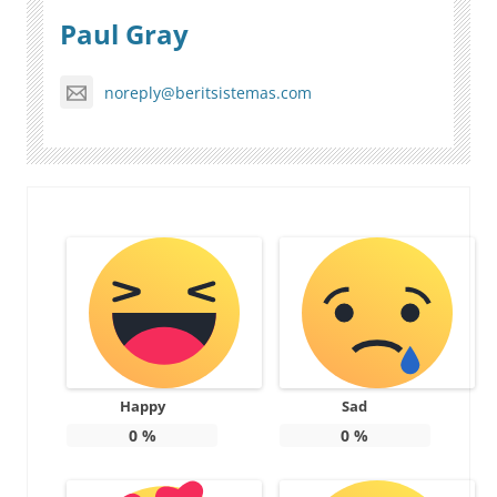
Paul Gray
noreply@beritsistemas.com
Happy
Sad
0
%
0
%