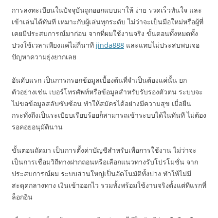
การลงทะเบียนในปัจจุบันถูกออกแบบมาให้ ง่าย รวดเร็วทันใจ และ
เข้าเล่นได้ทันที เหมาะกับผู้เล่นทุกระดับ ไม่ว่าจะเป็นมือใหม่หรือผู้ที่
เคยมีประสบการณ์มาก่อน จากที่ผมใช้งานจริง ขั้นตอนทั้งหมดทั้ง
ปวงใช้เวลาเพียงแค่ไม่กี่นาที
jinda888
และแทบไม่ประสบพบเจอ
ปัญหาความยุ่งยากเลย
อันดับแรก เป็นการกรอกข้อมูลเบื้องต้นที่จำเป็นต้องแค่นั้น ยก
ตัวอย่างเช่น เบอร์โทรศัพท์หรือข้อมูลสำหรับรับรองตัวตน ระบบจะ
ไม่ขอข้อมูลสลับซับซ้อน ทำให้สมัครได้อย่างมีความสุข เมื่อยืน
กระทั่งถึงเป็นระเบียบเรียบร้อยก็สามารถเข้าระบบได้ในทันที ไม่ต้อง
รอคอยอนุมัตินาน
ขั้นตอนถัดมา เป็นการตั้งค่าบัญชีสำหรับเพื่อการใช้งาน ไม่ว่าจะ
เป็นการเชื่อมวิถีทางฝากถอนหรือเลือกแนวทางรับโปรโมชั่น จาก
ประสบการณ์ผม ระบบส่วนใหญ่เป็นอัตโนมัติทั้งปวง ทำให้ไม่มี
สะดุดกลางทาง เงินเข้าออกไว รวมทั้งพร้อมใช้งานจริงตั้งแต่ทีแรกที่
ล็อกอิน