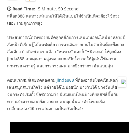
Read Time:
5 Minute, 50 Second
สล็อต888 หนทางเล่นเกมให้ได้เงินแบบไม่จำเป็นที่จะต้องใช้ดวง
เยอะ เกมคุณภาพสูง
ประสบการณ์ตรงของผมที่คลุกคลีกับการเล่นเกมออนไลน์มาหลายปี
สิ่งหนึ่งที่เรียนรู้ได้แน่ชัดคือ การหาเงินจากเกมไม่จำเป็นต้องพึ่งดวง
สิ่งเดียว ถ้าเกิดพวกเราเลือก “หนทาง” และก็ “ชนิดเกม” ให้ถูกต้อง
jinda888 เกมคุณภาพสูงหลายเกมเปิดโอกาสให้ผู้เล่นใช้ความ
สามารถ ความรู้ และการวางแผน มากยิ่งกว่าการลุ้นแบบสุ่ม
ตอนแรกผมก็เคยทดลองเกม
jinda888
ที่ต้องอาศัยโชคเป็นหลัก
เล่นสนุกสนานก็จริง แต่รายได้ไม่บ่อยนัก บางวันได้ บางวันเสีย
จนกระทั่งเริ่มตั้งข้อซักถามว่า มีเกมแบบไหนบ้างที่ผลลัพธ์ขึ้นกับ
ความสามารถมากยิ่งกว่าดวง จากจุดนั้นเองทำให้ผมเริ่ม
เปลี่ยนแปลงวิธีการเล่นอย่างเป็นจริงเป็นจัง