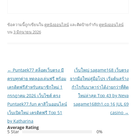
ข้อความนี้ถูกเขียนใน
ดูหนังออนไลน์
และติดป้ายกำกับ
ดูหนังออนไลน์
บน
3 มิถุนายน 2026
เมนู
←
Puntaek77 สล็อตเว็บตรง มี
เว็บใหญ่ sagame168 เว็บตรง
นำทาง
ครบทุกค่าย ทดลองเล่นฟรี พร้อม
จากมือใหม่สู่มือโปร เริ่มต้นสร้าง
เรื่อง
เครดิตฟรีสำหรับสมาชิกใหม่ 1
กำไรกับบาคาร่าได้ง่ายกว่าที่คิด
กรกฎาคม 2026 เว็บไซต์ ตรง
ใหม่ล่าสุด Top 43 by Neva
Puntaek77.fun คาสิโนออนไลน์
sagame168th1.co 16 JUL 69
เว็บเปิดใหม่ เครดิตฟรี Top 51
casino
→
by Katharina
Average Rating
5 Star
0%