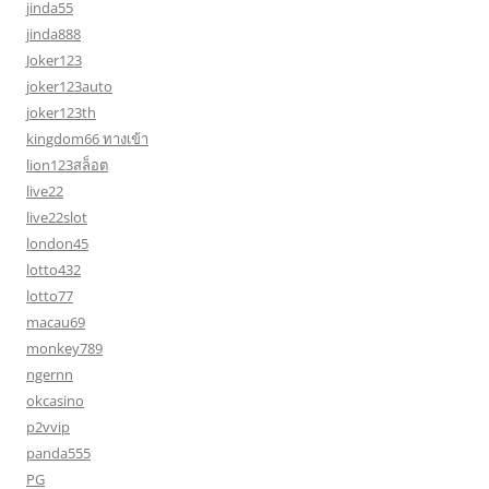
jinda55
jinda888
Joker123
joker123auto
joker123th
kingdom66 ทางเข้า
lion123สล็อต
live22
live22slot
london45
lotto432
lotto77
macau69
monkey789
ngernn
okcasino
p2vvip
panda555
PG