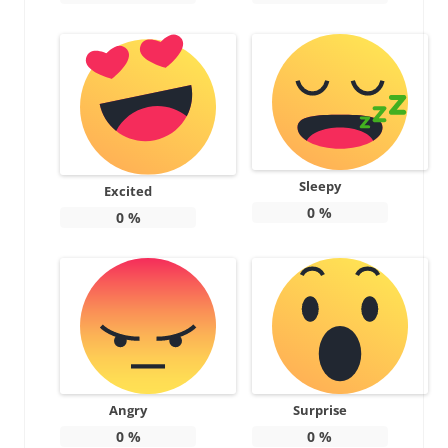
Sleepy
Excited
0
%
0
%
Angry
Surprise
0
%
0
%