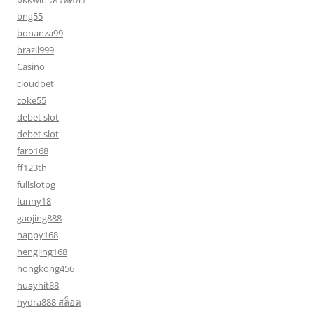
bng55
bonanza99
brazil999
Casino
cloudbet
coke55
debet slot
debet slot
faro168
ff123th
fullslotpg
funny18
gaojing888
happy168
hengjing168
hongkong456
huayhit88
hydra888 สล็อต