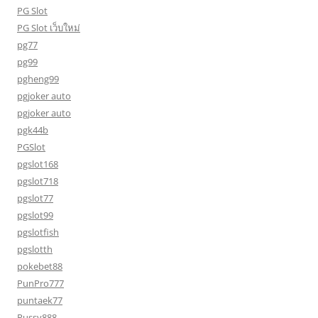
PG Slot
PG Slot เว็บใหม่
pg77
pg99
pgheng99
pgjoker auto
pgjoker auto
pgk44b
PGSlot
pgslot168
pgslot718
pgslot77
pgslot99
pgslotfish
pgslotth
pokebet88
PunPro777
puntaek77
Pussy888