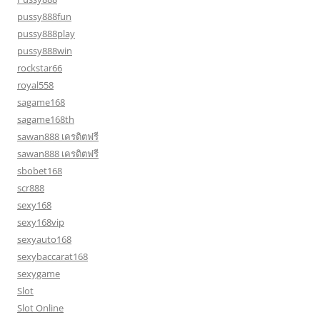
pussy888fun
pussy888play
pussy888win
rockstar66
royal558
sagame168
sagame168th
sawan888 เครดิตฟรี
sawan888 เครดิตฟรี
sbobet168
scr888
sexy168
sexy168vip
sexyauto168
sexybaccarat168
sexygame
Slot
Slot Online