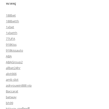
หมวดหมู่
188bet
188betth
1xbet
1xbetth
77UFA
918Kiss
918kissauto
ABA
ABAGroup2
allbet24hr
alot666
amb slot
askyouwin888 vip
Baccarat
betway
bh99
bkkwin เครดิตฟรี