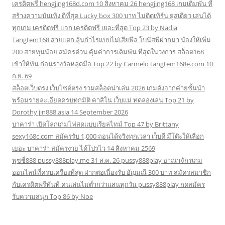
เครดิตฟรี hengjing168d.com 10 สิงหาคม 26 hengjing168 เกมเดิมพัน ที่
สร้างความบันเทิง ดีที่สุด Lucky box 300 บาท ไม่ติดเทิร์น ยูสเดียว เล่นได้
ทุกเกม เครดิตฟรี แจก เครดิตฟรี เยอะที่สุด Top 23 by Nadia
Tangtem168 สายแตก ลุ้นกำไรแบบไม่เสียฟีล โบนัสพี่ฝากมา น้องให้เพิ่ม
200 สายทุนน้อย สมัครด่วน คุ้มค่าการเดิมพัน ที่สุดในวงการ สล็อต168
เข้าให้ทัน ก่อนรางวัลหลุดมือ Top 22 by Carmelo tangtem168e.com 10
ก.ย. 69
สล็อตเว็บตรง เว็บไซต์ตรง รวมสล็อตน่าเล่น 2026 เกมดังจากค่ายชั้นนำ
พร้อมรายละเอียดครบทุกมิติ คาสิโน เว็บแม่ ทดลองเล่น Top 21 by
Dorothy jin888.asia 14 September 2026
บาคาร่า เปิดโลกเกมไพ่สดแบบเรียลไทม์ Top 47 by Brittany
sexy168c.com สมัครรับ 1,000 ถอนได้จริงทุกเวลา เว็บดี มีโต๊ะให้เลือก
เยอะ บาคาร่า สมัครง่าย ได้โปรไว 14 สิงหาคม 2569
พุซซี่888 pussy888play.me 31 ส.ค. 26 pussy888play อาณาจักรเกม
ออนไลน์ที่ครบเครื่องที่สุด ฝากต่อเนื่องรับ อัญมณี 300 บาท สมัครสมาชิก
กับเครดิตฟรีทันที คนเล่นไม่ต่ำกว่าแสนทุกวัน pussy888play กดสมัคร
รับความสนุก Top 86 by Noe