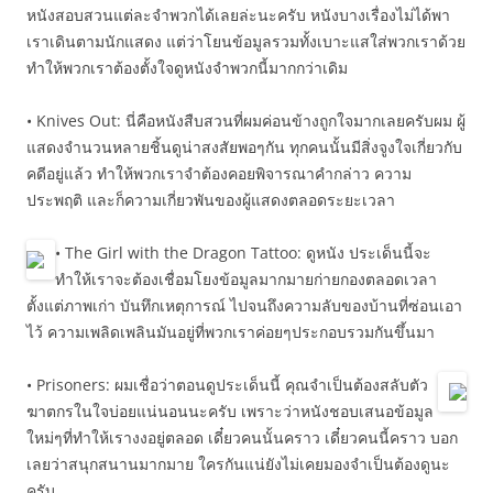
หนังสอบสวนแต่ละจำพวกได้เลยล่ะนะครับ หนังบางเรื่องไม่ได้พา
เราเดินตามนักแสดง แต่ว่าโยนข้อมูลรวมทั้งเบาะแสใส่พวกเราด้วย
ทำให้พวกเราต้องตั้งใจดูหนังจำพวกนี้มากกว่าเดิม
• Knives Out: นี่คือหนังสืบสวนที่ผมค่อนข้างถูกใจมากเลยครับผม ผู้
แสดงจำนวนหลายชิ้นดูน่าสงสัยพอๆกัน ทุกคนนั้นมีสิ่งจูงใจเกี่ยวกับ
คดีอยู่แล้ว ทำให้พวกเราจำต้องคอยพิจารณาคำกล่าว ความ
ประพฤติ และก็ความเกี่ยวพันของผู้แสดงตลอดระยะเวลา
• The Girl with the Dragon Tattoo: ดูหนัง ประเด็นนี้จะ
ทำให้เราจะต้องเชื่อมโยงข้อมูลมากมายก่ายกองตลอดเวลา
ตั้งแต่ภาพเก่า บันทึกเหตุการณ์ ไปจนถึงความลับของบ้านที่ซ่อนเอา
ไว้ ความเพลิดเพลินมันอยู่ที่พวกเราค่อยๆประกอบรวมกันขึ้นมา
• Prisoners: ผมเชื่อว่าตอนดูประเด็นนี้ คุณจำเป็นต้องสลับตัว
ฆาตกรในใจบ่อยแน่นอนนะครับ เพราะว่าหนังชอบเสนอข้อมูล
ใหม่ๆที่ทำให้เรางงอยู่ตลอด เดี๋ยวคนนั้นคราว เดี๋ยวคนนี้คราว บอก
เลยว่าสนุกสนานมากมาย ใครกันแน่ยังไม่เคยมองจำเป็นต้องดูนะ
ครับ