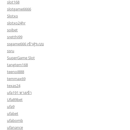
slot168
slotgame6666
Slotxo
slotxo24hr
soibet
sretthi99
ssgame666 เข้าสู่ระบบ
ssru
SuperGame Slot
tangtem168
teenoi888
temmax69
texas24
ufa191 ทางเข้า
Ufa89bet
ufa9
ufabet
ufabomb
ufanance