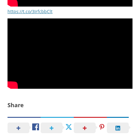
https://t.co/3IrfcbbClt
Share