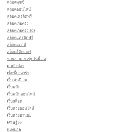
สล็อตพุซซี่
สล็อตออนไลน์
สล็อตเครดิตฟรี
สล็อตเว็บตรง
สล็อตเว็บตรง 168
สล็อตเเครดิตฟรี
สล็อตแตกดี
สล็อตโจ๊กเกอร์
หวยฮานอย vip วันนี้ สด
เกมยิงปลา
เซ็กซี่บาคาร่า
เว็บ มันนี่ เกม
เว็บพนัน
เว็บพนันออนไลน์
เว็บสล็อต
เว็บหวยออนไลน์
เว็บหวยฮานอย
เศรษฐี99
แทงบอล