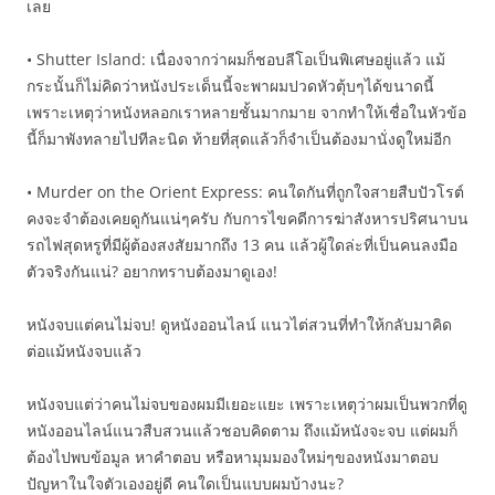
เลย
• Shutter Island: เนื่องจากว่าผมก็ชอบลีโอเป็นพิเศษอยู่แล้ว แม้
กระนั้นก็ไม่คิดว่าหนังประเด็นนี้จะพาผมปวดหัวตุ้บๆได้ขนาดนี้
เพราะเหตุว่าหนังหลอกเราหลายชั้นมากมาย จากทำให้เชื่อในหัวข้อ
นี้ก็มาพังทลายไปทีละนิด ท้ายที่สุดแล้วก็จำเป็นต้องมานั่งดูใหม่อีก
• Murder on the Orient Express: คนใดกันที่ถูกใจสายสืบปัวโรต์
คงจะจำต้องเคยดูกันแน่ๆครับ กับการไขคดีการฆ่าสังหารปริศนาบน
รถไฟสุดหรูที่มีผู้ต้องสงสัยมากถึง 13 คน แล้วผู้ใดล่ะที่เป็นคนลงมือ
ตัวจริงกันแน่? อยากทราบต้องมาดูเอง!
หนังจบแต่คนไม่จบ! ดูหนังออนไลน์ แนวไต่สวนที่ทำให้กลับมาคิด
ต่อแม้หนังจบแล้ว
หนังจบแต่ว่าคนไม่จบของผมมีเยอะแยะ เพราะเหตุว่าผมเป็นพวกที่ดู
หนังออนไลน์แนวสืบสวนแล้วชอบคิดตาม ถึงแม้หนังจะจบ แต่ผมก็
ต้องไปพบข้อมูล หาคำตอบ หรือหามุมมองใหม่ๆของหนังมาตอบ
ปัญหาในใจตัวเองอยู่ดี คนใดเป็นแบบผมบ้างนะ?