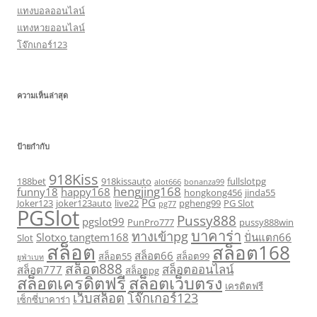
แทงบอลออนไลน์
แทงหวยออนไลน์
โจ๊กเกอร์123
ความเห็นล่าสุด
ป้ายกำกับ
918Kiss
188bet
918kissauto
fullslotpg
alot666
bonanza99
hengjing168
funny18
happy168
hongkong456
jinda55
PG
Joker123
joker123auto
live22
pgheng99
PG Slot
pg77
PGSlot
Pussy888
pgslot99
PunPro777
pussy888win
บาคาร่า
ทางเข้าpg
Slotxo
tangtem168
ปั่นแตก66
Slot
สล็อต
สล็อต168
สล็อต66
สล็อต55
สล็อต99
ยูฟ่าเบท
สล็อต888
สล็อตออนไลน์
สล็อต777
สล็อตpg
สล็อตเครดิตฟรี
สล็อตเว็บตรง
เครดิตฟรี
เว็บสล็อต
โจ๊กเกอร์123
เซ็กซี่บาคาร่า