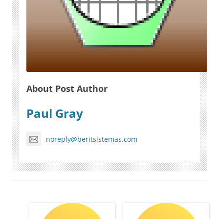
About Post Author
Paul Gray
noreply@beritsistemas.com