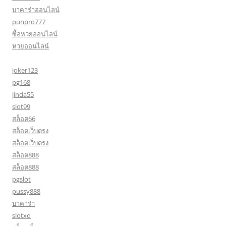
บาคาร่าออนไลน์
punpro777
ซื้อหวยออนไลน์
หวยออนไลน์
joker123
pg168
jinda55
slot99
สล็อต66
สล็อตเว็บตรง
สล็อตเว็บตรง
สล็อต888
สล็อต888
pgslot
pussy888
บาคาร่า
slotxo