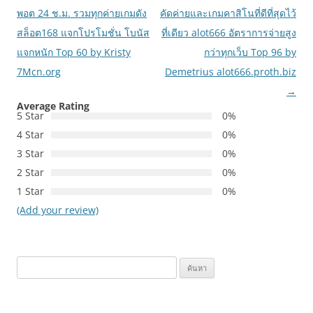
พอต 24 ช.ม. รวมทุกค่ายเกมดัง
คัดค่ายและเกมคาสิโนที่ดีที่สุดไว้
สล็อต168 แจกโปรโมชั่น โบนัส
ที่เดียว alot666 อัตราการจ่ายสูง
แจกหนัก Top 60 by Kristy
กว่าทุกเว็บ Top 96 by
7Mcn.org
Demetrius alot666.proth.biz
→
Average Rating
5 Star
0%
4 Star
0%
3 Star
0%
2 Star
0%
1 Star
0%
(Add your review)
ค้นหา
สำหรับ: