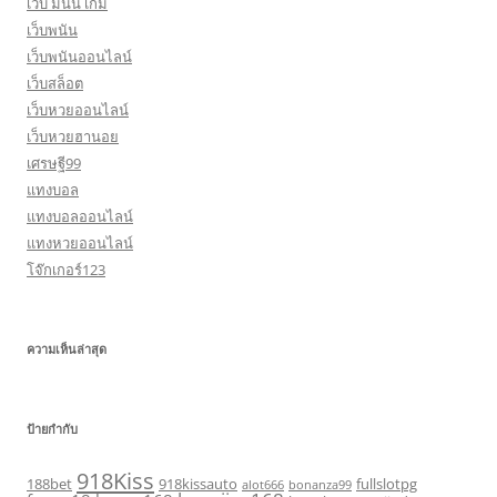
เว็บ มันนี่ เกม
เว็บพนัน
เว็บพนันออนไลน์
เว็บสล็อต
เว็บหวยออนไลน์
เว็บหวยฮานอย
เศรษฐี99
แทงบอล
แทงบอลออนไลน์
แทงหวยออนไลน์
โจ๊กเกอร์123
ความเห็นล่าสุด
ป้ายกำกับ
918Kiss
188bet
918kissauto
fullslotpg
alot666
bonanza99