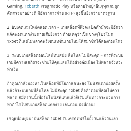
Gaming,
1xbetth
Pragmatic Play หรือค่ายใหญ่ๆอื่นๆทุกเกมถูก
คัดสรรมาอย่างดี มีอัตราการจ่าย (RTP) สูงขึ้นยิ่งกว่ามาตรฐาน
2. อัปเดตเกมใหม่ตลอดเวลา – เกมสล็อตที่พึ่งจะเปิดตัวมักจะมีอัตรา
แจ็คพอตแตกง่ายดายเสียยิ่งกว่า ด้วยเหตุว่าเป็นช่วงๆโปรโมต
1xbet ก็เลยไม่พลาดพรีเซนเทชั่นเกมใหม่ให้สมาชิกได้ลองก่อนใคร
3. ระบบเกมสล็อตออนไลน์ทันสมัย ลื่นไหล ไม่มีสะดุด – การที่ระบบ
เกมมีความเสถียรจะช่วยให้คุณเล่นได้อย่างต่อเนื่อง ไม่พลาดจังหวะ
ทำเงิน
ถ้าคุณกำลังมองหาเว็บสล็อตที่มีโอกาสชนะสูง โบนัสแตกบ่อยครั้ง
แล้วก็ระบบเกมที่ลื่นไหล ไม่มีสะดุด 1xbet คือคำตอบที่คุณไม่ควร
พลาด สมัครวันนี้เพื่อรับโบนัสพิเศษแล้วก็เริ่มเส้นทางกระบวนการ
ทำกำไรไปกับเกมสล็อตแตกง่าย เล่นก่อน มั่งมีก่อน!
เชิญเพื่อนฝูงมาปั่นสล็อต 1xbet รับเครดิตฟรีไม่ยั้งวันแล้ววันเล่า