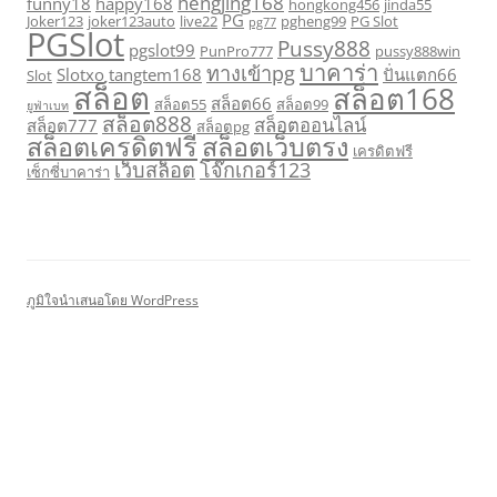
hengjing168
funny18
happy168
hongkong456
jinda55
PG
Joker123
joker123auto
live22
pgheng99
PG Slot
pg77
PGSlot
Pussy888
pgslot99
PunPro777
pussy888win
บาคาร่า
ทางเข้าpg
Slotxo
tangtem168
ปั่นแตก66
Slot
สล็อต
สล็อต168
สล็อต66
สล็อต55
สล็อต99
ยูฟ่าเบท
สล็อต888
สล็อตออนไลน์
สล็อต777
สล็อตpg
สล็อตเครดิตฟรี
สล็อตเว็บตรง
เครดิตฟรี
เว็บสล็อต
โจ๊กเกอร์123
เซ็กซี่บาคาร่า
ภูมิใจนำเสนอโดย WordPress