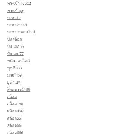
ทางเข้า live22
ทางเข้าpg
บาคาร่า
บาคาร่า168
บาคาร่าออนไลน์
ปั่นสล็อต
ปั่นแตก66
ปั่นแตก77
พนันออนไลน์
พุซซี่888
มาเก๊า69
ยูฟ่าเบท
ล็อกดาวน์168
สล็อต
สล็อต168
สล็อต456
สล็อต55
สล็อต66
สล็อต666