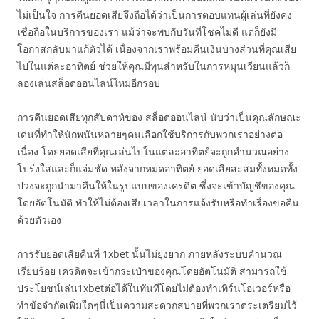
ไม่เป็นใจ การคืนยอดเสียจึงถือได้ว่าเป็นการตอบแทนผู้เล่นที่ยังคง
เชื่อถือในบริการของเรา แม้ว่าจะพบกับวันที่โชคไม่ดี แต่ก็ยังมี
โอกาสกลับมาแก้ตัวได้ เนื่องจากเราพร้อมคืนเงินบางส่วนที่คุณเสีย
ไปในแต่ละอาทิตย์ ช่วยให้คุณมีทุนสำหรับในการหมุนเวียนแล้วก็
ลองเล่นสล็อตออนไลน์ใหม่อีกรอบ
การคืนยอดเสียทุกสัปดาห์ของ สล็อตออนไลน์ นับว่าเป็นคุณลักษณะ
เด่นที่ทำให้นักพนันหลายๆคนเลือกใช้บริการกับพวกเราอย่างต่อ
เนื่อง โดยยอดเสียที่คุณเล่นไปในแต่ละอาทิตย์จะถูกคำนวณอย่าง
โปร่งใสและก็แจ่มชัด หลังจากหมดอาทิตย์ ยอดเสียสะสมทั้งหมดทั้ง
ปวงจะถูกนำมาคืนให้ในรูปแบบของเครดิต ซึ่งจะเข้าบัญชีของคุณ
โดยอัตโนมัติ ทำให้ไม่ต้องเสียเวลาในการแจ้งรับหรือทำเรื่องขอคืน
ด้วยตัวเอง
การรับยอดเสียคืนที่ 1xbet นั้นไม่ยุ่งยาก ภายหลังระบบคำนวณ
เรียบร้อย เครดิตจะเข้ากระเป๋าของคุณโดยอัตโนมัติ สามารถใช้
ประโยชน์เล่น1xbetต่อได้ในทันทีโดยไม่ต้องทำเทิร์นโอเวอร์หรือ
ทำข้อจำกัดเพิ่มใดๆนี่เป็นความสะดวกสบายที่พวกเราตระเตรียมไว้