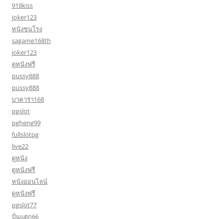
918kiss
joker123
หนังชนโรง
sagame168th
joker123
ดูหนังฟรี
pussy888
pussy888
บาคาร่า168
pgslot
pgheng99
fullslotpg
live22
ดูหนัง
ดูหนังฟรี
หนังออนไลน์
ดูหนังฟรี
pgslot77
ปั่นแตก66