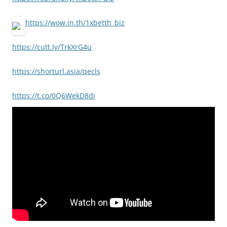
https://wow.in.th/1xbetth_biz
https://cutt.ly/TrkXrG4u
https://shorturl.asia/qecls
https://t.co/0Q6WekD8di