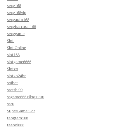
sexy168
sexy168vip
sexyauto168
sexybaccarat168
sexygame
Slot
Slot Online
slot168
slotgame6666
Slotxo
slotxo24hr
soibet
sretthi99
ssgame666 เข้าสู่ระบบ
ssru
SuperGame Slot
tangtem168
teenoi888