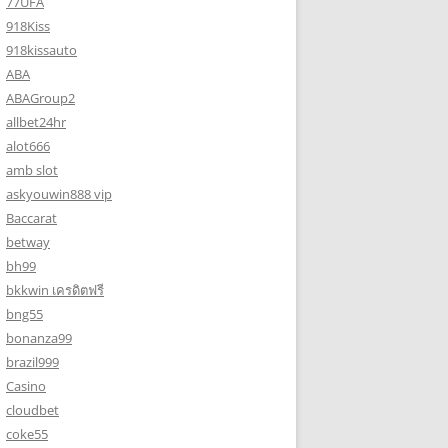
77UFA
918Kiss
918kissauto
ABA
ABAGroup2
allbet24hr
alot666
amb slot
askyouwin888 vip
Baccarat
betway
bh99
bkkwin เครดิตฟรี
bng55
bonanza99
brazil999
Casino
cloudbet
coke55