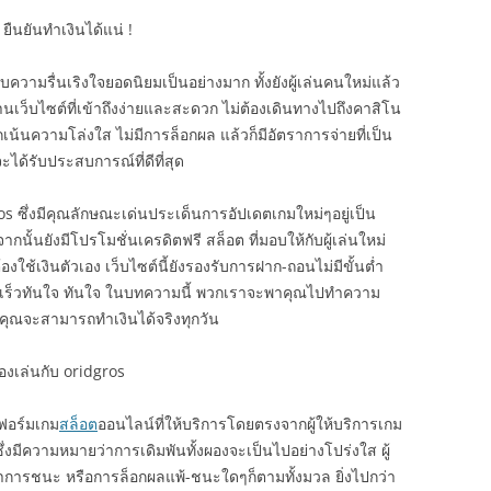
ืนยันทำเงินได้แน่ !
ความรื่นเริงใจยอดนิยมเป็นอย่างมาก ทั้งยังผู้เล่นคนใหม่แล้ว
ตผ่านเว็บไซต์ที่เข้าถึงง่ายและสะดวก ไม่ต้องเดินทางไปถึงคาสิโน
ากเน้นความโล่งใส ไม่มีการล็อกผล แล้วก็มีอัตราการจ่ายที่เป็น
ะได้รับประสบการณ์ที่ดีที่สุด
ros ซึ่งมีคุณลักษณะเด่นประเด็นการอัปเดตเกมใหม่ๆอยู่เป็น
นั้นยังมีโปรโมชั่นเครดิตฟรี สล็อต ที่มอบให้กับผู้เล่นใหม่
ช้เงินตัวเอง เว็บไซต์นี้ยังรองรับการฝาก-ถอนไม่มีขั้นต่ำ
วดเร็วทันใจ ทันใจ ในบทความนี้ พวกเราจะพาคุณไปทำความ
ว่าคุณจะสามารถทำเงินได้จริงทุกวัน
องเล่นกับ oridgros
ฟอร์มเกม
สล็อต
ออนไลน์ที่ให้บริการโดยตรงจากผู้ให้บริการเกม
ซึ่งมีความหมายว่าการเดิมพันทั้งผองจะเป็นไปอย่างโปร่งใส ผู้
ัตราการชนะ หรือการล็อกผลแพ้-ชนะใดๆก็ตามทั้งมวล ยิ่งไปกว่า