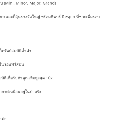
ดับ (Mini, Minor, Major, Grand)
งกรและก็ลุ้นรางวัลใหญ่ พร้อมฟีพบร์ Respin ที่ช่วยเพิ่มรอบ
็ทรัพย์สมบัติล้ำค่า
ิมในรอบฟรีสปิน
ิเพื่อรับตัวคูณเพิ่มสูงสุด 10x
ากาศเหมือนอยู่ในป่าจริง
สมัย