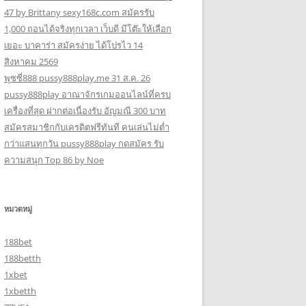
47 by Brittany sexy168c.com สมัครรับ
1,000 ถอนได้จริงทุกเวลา เว็บดี มีโต๊ะให้เลือก
เยอะ บาคาร่า สมัครง่าย ได้โปรไว 14
สิงหาคม 2569
พุซซี่888 pussy888play.me 31 ส.ค. 26
pussy888play อาณาจักรเกมออนไลน์ที่ครบ
เครื่องที่สุด ฝากต่อเนื่องรับ อัญมณี 300 บาท
สมัครสมาชิกกับเครดิตฟรีทันที คนเล่นไม่ต่ำ
กว่าแสนทุกวัน pussy888play กดสมัคร รับ
ความสนุก Top 86 by Noe
หมวดหมู่
188bet
188betth
1xbet
1xbetth