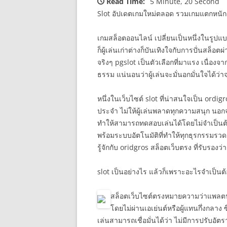
Read Time:
5 Minute, 20 Second
Slot อัปเดตเกมใหม่ตลอด รวมเกมแตกหนัก ย
เกมสล็อตออนไลน์ เปลี่ยนเป็นหนึ่งในรูปแบบ
ก็ผู้เล่นเก่าต่างก็บันเทิงใจกับการปั่นสล็อ
จริงๆ pgslot เป็นตัวเลือกที่มาแรง เนื่องจ
ธรรม แน่นอนว่าผู้เล่นจะมั่นอกมั่นใจได้ว่าจ
หนึ่งในเว็บไซต์ slot ที่น่าสนใจเป็น ordig
ประจำ ไม่ให้ผู้เล่นพลาดทุกความสนุก นอกจาก
ทำให้สามารถทดสอบเล่นได้โดยไม่จำเป็นต้องใ
พร้อมระบบอัตโนมัติที่ทำให้ทุกธุรกรรมร
รู้จักกับ oridgros สล็อตเว็บตรง ที่รับรอง
slot เป็นอย่างไร แล้วก็เพราะอะไรจำเป็นต้
สล็อตเว็บไซต์ตรงหมายความว่าแพลต
โดยไม่ผ่านเอเย่นต์หรือผู้แทนกึ่งกลาง 
เล่นสามารถเชื่อมั่นได้ว่า ไม่มีการปรับอ