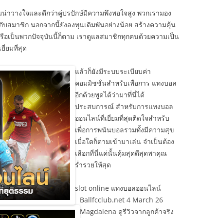
มน่าวางใจและดีกว่าคู่ปรปักษ์มีความพึงพอใจสูง พวกเรามอง
บสมาชิก นอกจากนี้ยังลงทุนเดิมพันอย่างน้อย สร้างความคุ้น
รือเป็นพวกปัจจุบันนี้ก็ตาม เราดูแลสมาชิกทุกคนด้วยความเป็น
ี่ยมที่สุด
แล้วก็ยังมีระบบระเบียบค่า
คอมมิชชั่นสำหรับเพื่อการ แทงบอล
อีกด้วยพูดได้ว่ามาที่นี่ได้
ประสบการณ์ สำหรับการแทงบอล
ออนไลน์ที่เยี่ยมที่สุดติดใจสำหรับ
เพื่อการพนันบอลรวมทั้งมีความสุข
เมื่อใดก็ตามเข้ามาเล่น จำเป็นต้อง
เลือกที่นี่แค่นั้นคุ้มสุดดีสุดพาคุณ
ร่ำรวยให้สุด
slot online แทงบอลออนไลน์
Ballfcclub.net 4 March 26
Magdalena ดูรีวิวจากลูกค้าจริง