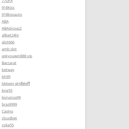
77UFA
918Kiss
918kissauto
ABA
ABAGroup2
allbet24hr
alot666
amb slot
askyouwin888 vip
Baccarat
betway
bh99
bkkwin เครดิตฟรี
bng55
bonanza99
brazil999
Casino
cloudbet
coke55