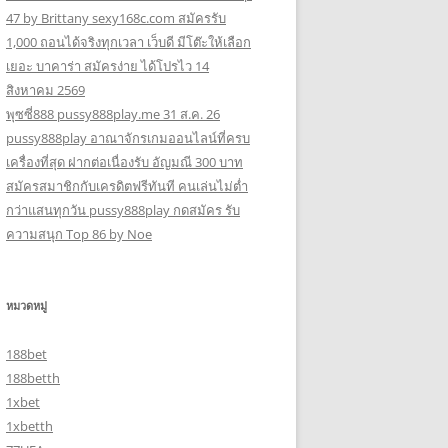
47 by Brittany sexy168c.com สมัครรับ
1,000 ถอนได้จริงทุกเวลา เว็บดี มีโต๊ะให้เลือก
เยอะ บาคาร่า สมัครง่าย ได้โปรไว 14
สิงหาคม 2569
พุซซี่888 pussy888play.me 31 ส.ค. 26
pussy888play อาณาจักรเกมออนไลน์ที่ครบ
เครื่องที่สุด ฝากต่อเนื่องรับ อัญมณี 300 บาท
สมัครสมาชิกกับเครดิตฟรีทันที คนเล่นไม่ต่ำ
กว่าแสนทุกวัน pussy888play กดสมัคร รับ
ความสนุก Top 86 by Noe
หมวดหมู่
188bet
188betth
1xbet
1xbetth