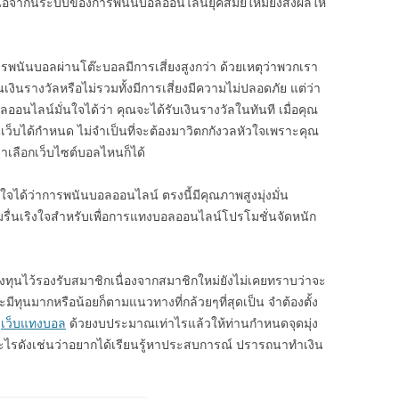
หนือจากนี้ระบบของการพนันบอลออนไลน์ยุคสมัยใหม่ยังส่งผลให้
รพนันบอลผ่านโต๊ะบอลมีการเสี่ยงสูงกว่า ด้วยเหตุว่าพวกเรา
ันเงินรางวัลหรือไม่รวมทั้งมีการเสี่ยงมีความไม่ปลอดภัย แต่ว่า
อนไลน์มั่นใจได้ว่า คุณจะได้รับเงินรางวัลในทันที เมื่อคุณ
เว็บได้กำหนด ไม่จำเป็นที่จะต้องมาวิตกกังวลหัวใจเพราะคุณ
ว่าเลือกเว็บไซต์บอลไหนก็ได้
วใจได้ว่าการพนันบอลออนไลน์ ตรงนี้มีคุณภาพสูงมุ่งมั่น
รื่นเริงใจสำหรับเพื่อการแทงบอลออนไลน์โปรโมชั่นจัดหนัก
งทุนไว้รองรับสมาชิกเนื่องจากสมาชิกใหม่ยังไม่เคยทราบว่าจะ
มีทุนมากหรือน้อยก็ตามแนวทางที่กล้วยๆที่สุดเป็น จำต้องตั้ง
์
เว็บแทงบอล
ด้วยงบประมาณเท่าไรแล้วให้ท่านกำหนดจุดมุ่ง
ะไรดังเช่นว่าอยากได้เรียนรู้หาประสบการณ์ ปรารถนาทำเงิน