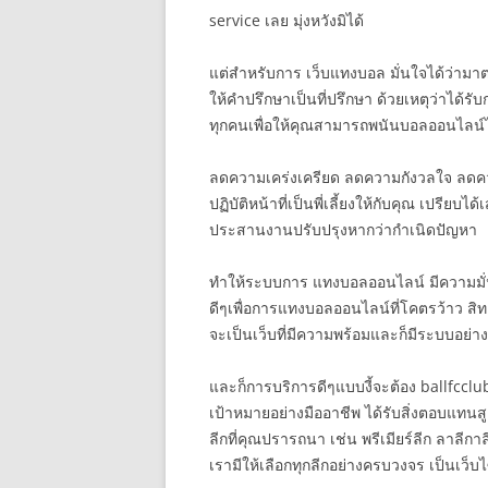
service เลย มุ่งหวังมิได้
แต่สำหรับการ เว็บแทงบอล มั่นใจได้ว่ามาต
ให้คำปรึกษาเป็นที่ปรึกษา ด้วยเหตุว่าได้
ทุกคนเพื่อให้คุณสามารถพนันบอลออนไลน์ได
ลดความเคร่งเครียด ลดความกังวลใจ ลดความ
ปฏิบัติหน้าที่เป็นพี่เลี้ยงให้กับคุณ เปรียบไ
ประสานงานปรับปรุงหากว่ากำเนิดปัญหา
ทำให้ระบบการ แทงบอลออนไลน์ มีความมั่
ดีๆเพื่อการแทงบอลออนไลน์ที่โคตรว้าว สิทธ
จะเป็นเว็บที่มีความพร้อมและก็มีระบบอย่าง
และก็การบริการดีๆแบบงี้จะต้อง ballfc
เป้าหมายอย่างมืออาชีพ ได้รับสิ่งตอบแทนสู
ลีกที่คุณปรารถนา เช่น พรีเมียร์ลีก ลาลีก
เรามีให้เลือกทุกลีกอย่างครบวงจร เป็นเว็บ