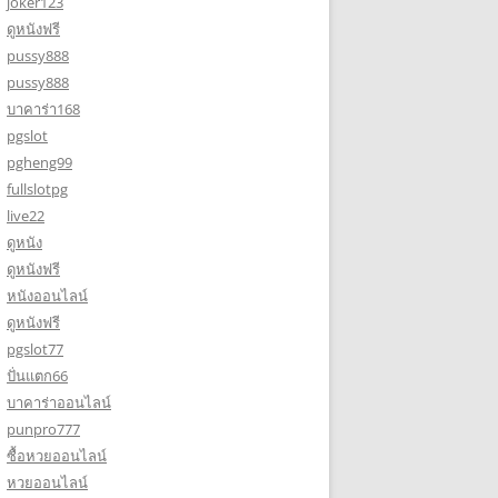
joker123
ดูหนังฟรี
pussy888
pussy888
บาคาร่า168
pgslot
pgheng99
fullslotpg
live22
ดูหนัง
ดูหนังฟรี
หนังออนไลน์
ดูหนังฟรี
pgslot77
ปั่นแตก66
บาคาร่าออนไลน์
punpro777
ซื้อหวยออนไลน์
หวยออนไลน์